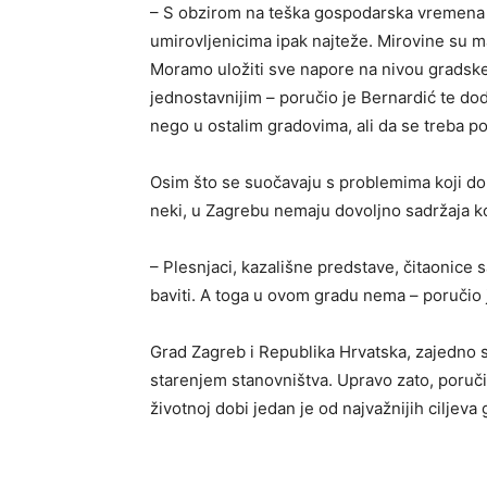
– S obzirom na teška gospodarska vremena 
umirovljenicima ipak najteže. Mirovine su mal
Moramo uložiti sve napore na nivou gradske, a
jednostavnijim – poručio je Bernardić te do
nego u ostalim gradovima, ali da se treba pop
Osim što se suočavaju s problemima koji do
neki, u Zagrebu nemaju dovoljno sadržaja koj
– Plesnjaci, kazališne predstave, čitaonice
baviti. A toga u ovom gradu nema – poručio j
Grad Zagreb i Republika Hrvatska, zajedno 
starenjem stanovništva. Upravo zato, poručili
životnoj dobi jedan je od najvažnijih ciljeva 