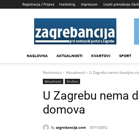
Registracija / Prijava
Marketing
Impressum
Uvjeti prenošenja član
Zagrebancija
NASLOVNA
AKTUALNOSTI
KVARTOVI
SPORT
Naslovnica
Aktualnosti
U Zagrebu nema dovoljno st
Aktualnosti
Društvo
U Zagrebu nema do
domova
By
zagrebancija.com
07/11/2012