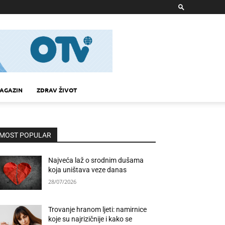
AGAZIN
ZDRAV ŽIVOT
MOST POPULAR
Najveća laž o srodnim dušama
koja uništava veze danas
28/07/2026
Trovanje hranom ljeti: namirnice
koje su najrizičnije i kako se