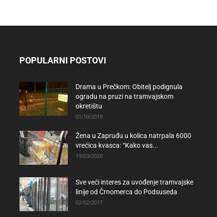
POPULARNI POSTOVI
Drama u Prečkom: Obitelj podignula
ogradu na pruzi na tramvajskom
okretištu
01/10/2019
Žena u Zapruđu u kolica natrpala 6000
vrećica kvasca: “Kako vas...
19/03/2020
Sve veći interes za uvođenje tramvajske
linije od Črnomerca do Podsuseda
02/02/2017