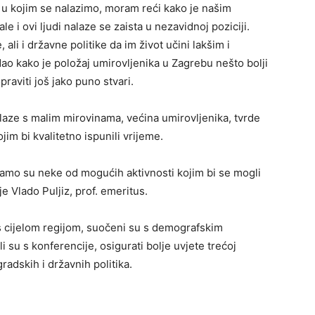
u kojim se nalazimo, moram reći kako je našim
e i ovi ljudi nalaze se zaista u nezavidnoj poziciji.
li i državne politike da im život učini lakšim i
dao kako je položaj umirovljenika u Zagrebu nešto bolji
raviti još jako puno stvari.
laze s malim mirovinama, većina umirovljenika, tvrde
im bi kvalitetno ispunili vrijeme.
 samo su neke od mogućih aktivnosti kojim bi se mogli
e Vlado Puljiz, prof. emeritus.
s cijelom regijom, suočeni su s demografskim
 su s konferencije, osigurati bolje uvjete trećoj
gradskih i državnih politika.