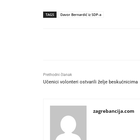
TAGS
Davor Bernardić iz SDP-a
Udio
Prethodni članak
Učenici volonteri ostvarili želje beskućnicima
zagrebancija.com