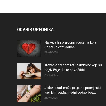
ODABIR UREDNIKA
Najveća laž o srodnim dušama koja
uništava veze danas
28/07/2026
Trovanje hranom ljeti: namirnice koje su
najrizičnije i kako se zaštititi
28/07/2026
Jedan detalj može potpuno promijeniti
vaš ljetni outfit: modni dodaci bez...
28/07/2026