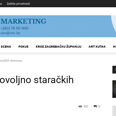
ka
Zaštita privatnosti
SCENA
FOKUS
KROZ ZAGREBAČKU ŽUPANIJU
ART KUTAK
M
aračkih domova
voljno staračkih
101
0