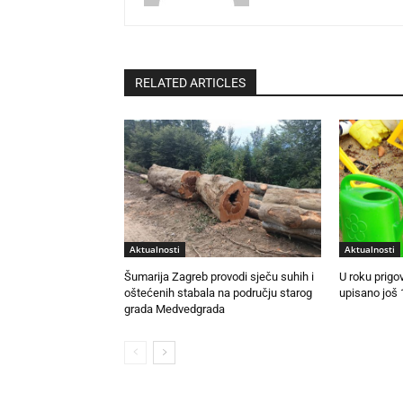
RELATED ARTICLES
Aktualnosti
Aktualnosti
Šumarija Zagreb provodi sječu suhih i
U roku prigo
oštećenih stabala na području starog
upisano još 
grada Medvedgrada