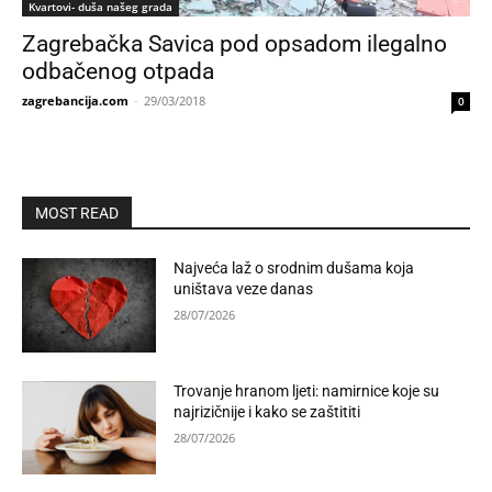
Kvartovi- duša našeg grada
Zagrebačka Savica pod opsadom ilegalno
odbačenog otpada
zagrebancija.com
-
29/03/2018
0
MOST READ
Najveća laž o srodnim dušama koja
uništava veze danas
28/07/2026
Trovanje hranom ljeti: namirnice koje su
najrizičnije i kako se zaštititi
28/07/2026