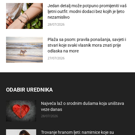
Jedan detalj može potpuno promijeniti vaš
ljetni outfit: modni dodaci bez kojih je ljeto
nezamislivo
28/07/2026
Plaža sa psom: pravila ponašanja, savjeti i
stvari koje svaki vlasnik mora znati prije
odlaska na more
27/07/2026
ODABIR UREDNIKA
Najveća laž o srodnim dušama koja uništava
veze danas
28/07/2026
Trovanje hranom ljeti: namirnice koje su