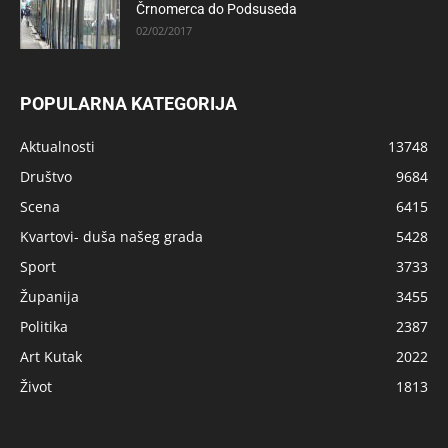
Črnomerca do Podsuseda
02/02/2017
POPULARNA KATEGORIJA
Aktualnosti
13748
Društvo
9684
Scena
6415
Kvartovi- duša našeg grada
5428
Sport
3733
Županija
3455
Politika
2387
Art Kutak
2022
Život
1813