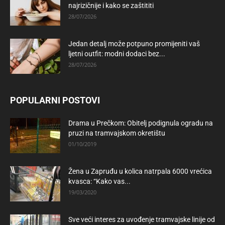
najrizičnije i kako se zaštititi
28/07/2026
Jedan detalj može potpuno promijeniti vaš
ljetni outfit: modni dodaci bez...
28/07/2026
POPULARNI POSTOVI
Drama u Prečkom: Obitelj podignula ogradu na
pruzi na tramvajskom okretištu
01/10/2019
Žena u Zapruđu u kolica natrpala 6000 vrećica
kvasca: “Kako vas...
19/03/2020
Sve veći interes za uvođenje tramvajske linije od