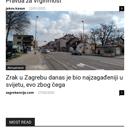
Pravda za Vrginmost
jakov.kasun
-
22/01/2025
0
Aktualnosti
Zrak u Zagrebu danas je bio najzagađeniji u
svijetu, evo zbog čega
zagrebancija.com
-
27/03/2020
1
MOST READ