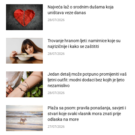
Najveća laž o srodnim dušama koja
uništava veze danas
28/07/2026
Trovanje hranom ljeti: namirnice koje su
najrizičnije i kako se zaštititi
28/07/2026
Jedan detalj može potpuno promijeniti vaš
ljetni outfit: modni dodaci bez kojih je ljeto
nezamislivo
28/07/2026
Plaža sa psom: pravila ponašanja, savjeti i
stvari koje svaki vlasnik mora znati prije
odlaska na more
27/07/2026