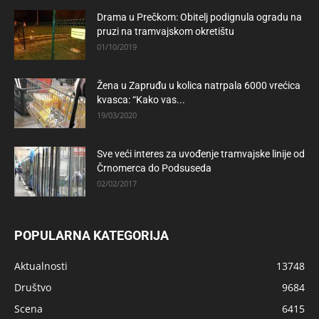
Drama u Prečkom: Obitelj podignula ogradu na
pruzi na tramvajskom okretištu
01/10/2019
Žena u Zapruđu u kolica natrpala 6000 vrećica
kvasca: “Kako vas...
19/03/2020
Sve veći interes za uvođenje tramvajske linije od
Črnomerca do Podsuseda
02/02/2017
POPULARNA KATEGORIJA
Aktualnosti
13748
Društvo
9684
Scena
6415