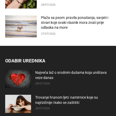
28/07/2026
Plaža sa psom: pravila ponašanja, savjeti i
stvari koje svaki vlasnik mora znati prije
odlaska na more
27/07/2026
ODABIR UREDNIKA
Najveća laž o srodnim dušama koja uništava
veze danas
28/07/2026
Trovanje hranom ljeti: namirnice koje su
najrizičnije i kako se zaštititi
28/07/2026