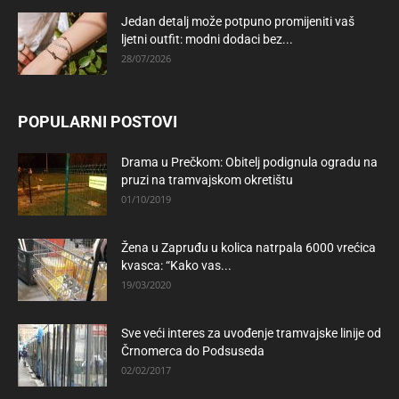
Jedan detalj može potpuno promijeniti vaš
ljetni outfit: modni dodaci bez...
28/07/2026
POPULARNI POSTOVI
Drama u Prečkom: Obitelj podignula ogradu na
pruzi na tramvajskom okretištu
01/10/2019
Žena u Zapruđu u kolica natrpala 6000 vrećica
kvasca: “Kako vas...
19/03/2020
Sve veći interes za uvođenje tramvajske linije od
Črnomerca do Podsuseda
02/02/2017