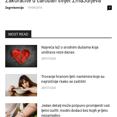
Zakoračite u čaroban svijet ZmaJurjeva
Zagrebancija
-
19/04/2018
0
MOST READ
Najveća laž o srodnim dušama koja
uništava veze danas
28/07/2026
Trovanje hranom ljeti: namirnice koje su
najrizičnije i kako se zaštititi
28/07/2026
Jedan detalj može potpuno promijeniti vaš
ljetni outfit: modni dodaci bez kojih je ljeto
nezamislivo