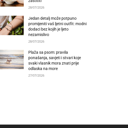
zaštititi
28/07/2026
Jedan detalj može potpuno
promijeniti vaš ljetni outfit: modni
dodaci bez kojih je ljeto
nezamislivo
28/07/2026
Plaža sa psom: pravila
ponašanja, savjeti i stvari koje
svaki vlasnik mora znati prije
odlaska na more
27/07/2026