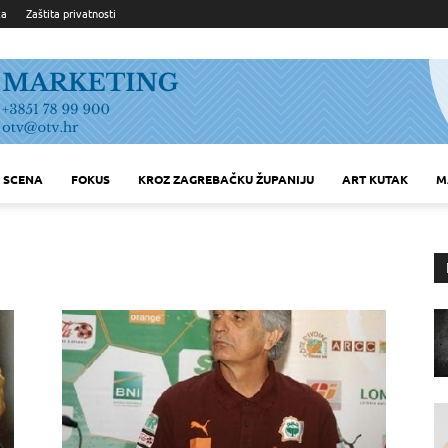
ka
Zaštita privatnosti
SCENA
FOKUS
KROZ ZAGREBAČKU ŽUPANIJU
ART KUTAK
M