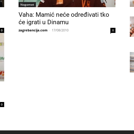
Nogomet
Vaha: Mamić neće određivati tko
će igrati u Dinamu
zagrebancija.com
-
17/08/2010
0
0
0