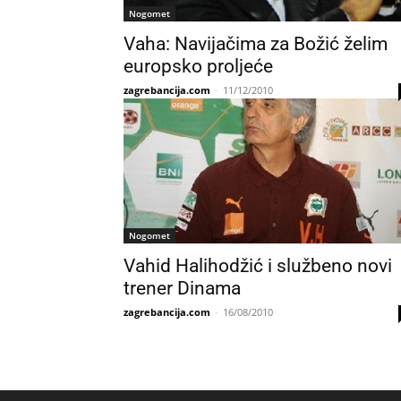
Nogomet
Vaha: Navijačima za Božić želim
europsko proljeće
zagrebancija.com
-
11/12/2010
Nogomet
Vahid Halihodžić i službeno novi
trener Dinama
zagrebancija.com
-
16/08/2010