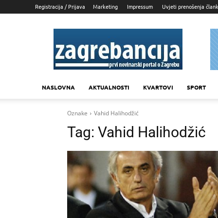
Registracija / Prijava
Marketing
Impressum
Uvjeti prenošenja član
Zagrebancija
NASLOVNA
AKTUALNOSTI
KVARTOVI
SPORT
Oznake
Vahid Halihodžić
Tag:
Vahid Halihodžić