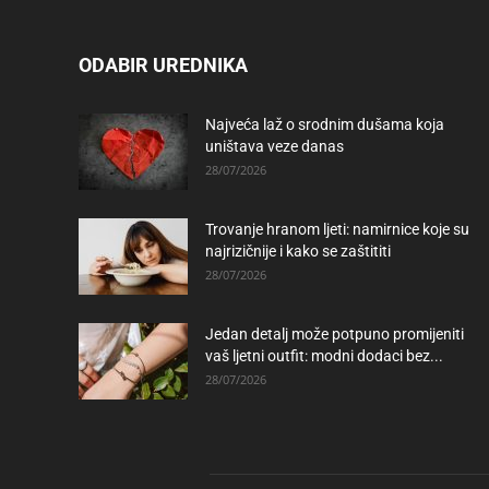
ODABIR UREDNIKA
Najveća laž o srodnim dušama koja
uništava veze danas
28/07/2026
Trovanje hranom ljeti: namirnice koje su
najrizičnije i kako se zaštititi
28/07/2026
Jedan detalj može potpuno promijeniti
vaš ljetni outfit: modni dodaci bez...
28/07/2026