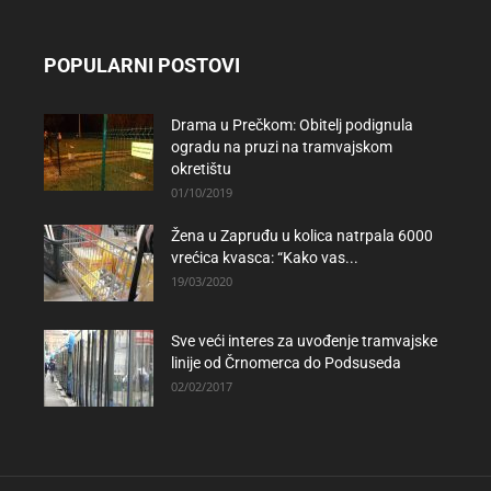
POPULARNI POSTOVI
Drama u Prečkom: Obitelj podignula
ogradu na pruzi na tramvajskom
okretištu
01/10/2019
Žena u Zapruđu u kolica natrpala 6000
vrećica kvasca: “Kako vas...
19/03/2020
Sve veći interes za uvođenje tramvajske
linije od Črnomerca do Podsuseda
02/02/2017