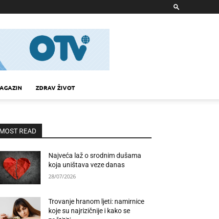
AGAZIN
ZDRAV ŽIVOT
MOST READ
Najveća laž o srodnim dušama
koja uništava veze danas
28/07/2026
Trovanje hranom ljeti: namirnice
koje su najrizičnije i kako se