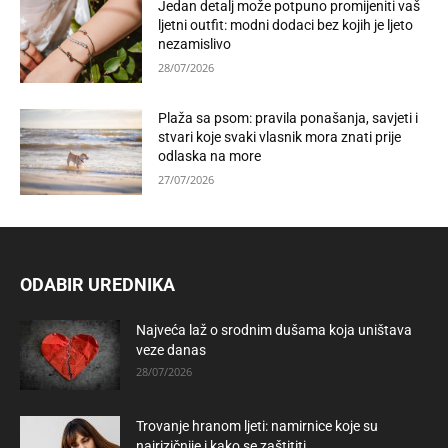
Jedan detalj može potpuno promijeniti vaš
ljetni outfit: modni dodaci bez kojih je ljeto
nezamislivo
28/07/2026
Plaža sa psom: pravila ponašanja, savjeti i
stvari koje svaki vlasnik mora znati prije
odlaska na more
27/07/2026
ODABIR UREDNIKA
Najveća laž o srodnim dušama koja uništava
veze danas
28/07/2026
Trovanje hranom ljeti: namirnice koje su
najrizičnije i kako se zaštititi