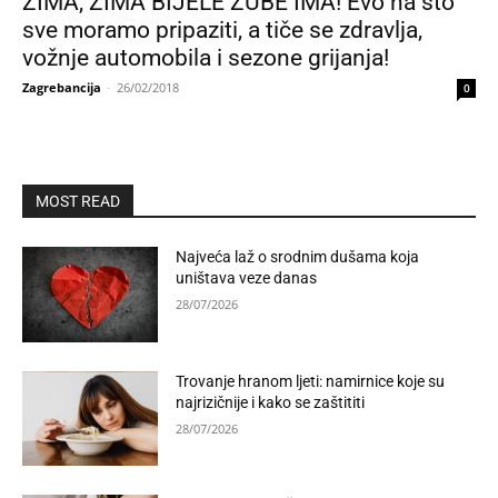
ZIMA, ZIMA BIJELE ZUBE IMA! Evo na što
sve moramo pripaziti, a tiče se zdravlja,
vožnje automobila i sezone grijanja!
Zagrebancija
-
26/02/2018
0
MOST READ
Najveća laž o srodnim dušama koja
uništava veze danas
28/07/2026
Trovanje hranom ljeti: namirnice koje su
najrizičnije i kako se zaštititi
28/07/2026