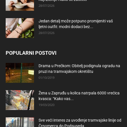
28/07/2026
Jedan detalj može potpuno promijeniti vaš
ljetni outfit: modni dodaci bez...
28/07/2026
POPULARNI POSTOVI
Drama u Prečkom: Obitelj podignula ogradu na
pruzi na tramvajskom okretištu
01/10/2019
Žena u Zapruđu u kolica natrpala 6000 vrećica
kvasca: “Kako vas...
19/03/2020
Sve veći interes za uvođenje tramvajske linije od
Črnomerca do Podsuseda