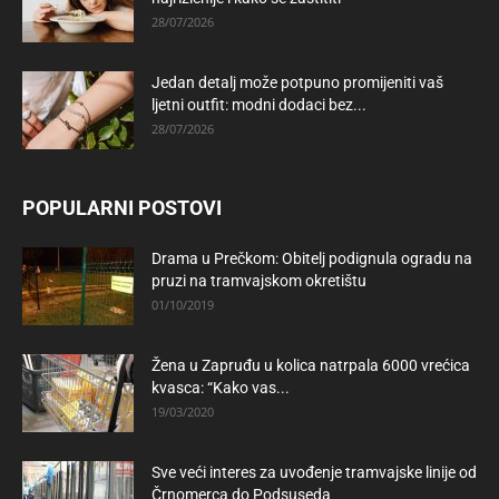
28/07/2026
Jedan detalj može potpuno promijeniti vaš
ljetni outfit: modni dodaci bez...
28/07/2026
POPULARNI POSTOVI
Drama u Prečkom: Obitelj podignula ogradu na
pruzi na tramvajskom okretištu
01/10/2019
Žena u Zapruđu u kolica natrpala 6000 vrećica
kvasca: “Kako vas...
19/03/2020
Sve veći interes za uvođenje tramvajske linije od
Črnomerca do Podsuseda