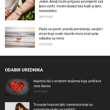
Jedan detalj može potpuno promijeniti vaš
ljetni outfit: modni dodaci bez kojih je ljeto
nezamislivo
28/07/2026
Plaža sa psom: pravila ponašanja, savjeti i
stvari koje svaki vlasnik mora znati prije
odlaska na more
27/07/2026
ODABIR UREDNIKA
Najveća laž o srodnim dušama koja uništava
veze danas
28/07/2026
Trovanje hranom ljeti: namirnice koje su
najrizičnije i kako se zaštititi