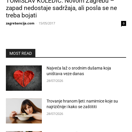
TOMISLAV KOLEDIĆ: Novom Zagrebu –
zapad nedostaje sadržaja, ali posla se ne
treba bojati
zagrebancija.com
-
15/05/2017
0
MOST READ
Najveća laž o srodnim dušama koja
uništava veze danas
28/07/2026
Trovanje hranom ljeti: namirnice koje su
najrizičnije i kako se zaštititi
28/07/2026