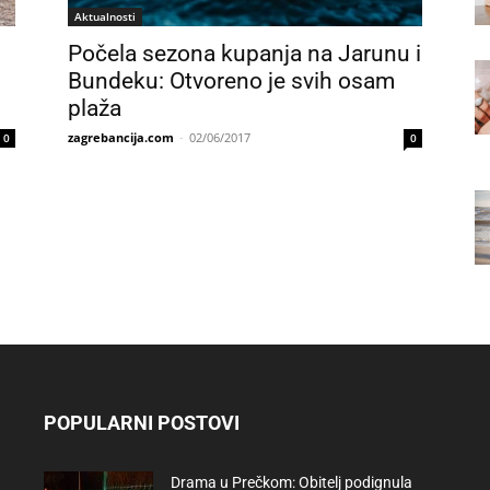
Aktualnosti
Počela sezona kupanja na Jarunu i
Bundeku: Otvoreno je svih osam
plaža
zagrebancija.com
-
02/06/2017
0
0
POPULARNI POSTOVI
Drama u Prečkom: Obitelj podignula