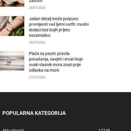
zaštititi
28/07/2026
Jedan detalj može potpuno
promijeniti vaš ljetni outfit: modni
dodaci bez kojih je ljeto
nezamislivo
28/07/2026
Plaža sa psom: pravila
ponašanja, savjeti i stvari koje
svaki vlasnik mora znati prije
odlaska na more
27/07/2026
POPULARNA KATEGORIJA
Aktualnosti
13748