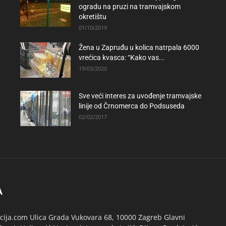
ogradu na pruzi na tramvajskom
okretištu
01/10/2019
Žena u Zapruđu u kolica natrpala 6000
vrećica kvasca: “Kako vas...
19/03/2020
Sve veći interes za uvođenje tramvajske
linije od Črnomerca do Podsuseda
02/02/2017
A
ija.com Ulica Grada Vukovara 68, 10000 Zagreb Glavni