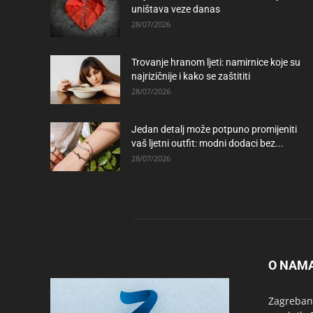
uništava veze danas
28/07/2026
Trovanje hranom ljeti: namirnice koje su
najrizičnije i kako se zaštititi
28/07/2026
Jedan detalj može potpuno promijeniti
vaš ljetni outfit: modni dodaci bez...
28/07/2026
O NAM
Zagrebanc