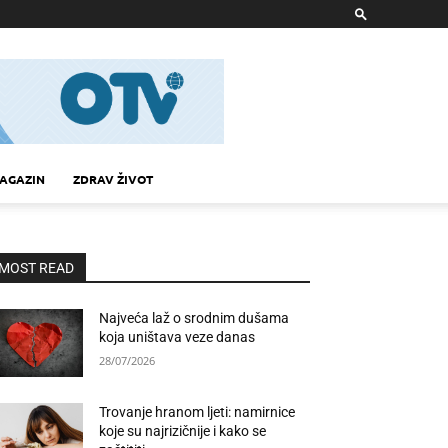
AGAZIN
ZDRAV ŽIVOT
MOST READ
Najveća laž o srodnim dušama
koja uništava veze danas
28/07/2026
Trovanje hranom ljeti: namirnice
koje su najrizičnije i kako se