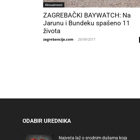
Aktualnosti
ZAGREBAČKI BAYWATCH: Na
Jarunu i Bundeku spašeno 11
života
zagrebancija.com
-
26/09/2017
ODABIR UREDNIKA
Najveća laž o srodnim dušama koja