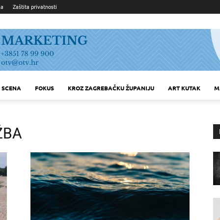
ka
Zaštita privatnosti
SCENA
FOKUS
KROZ ZAGREBAČKU ŽUPANIJU
ART KUTAK
M
ŽBA