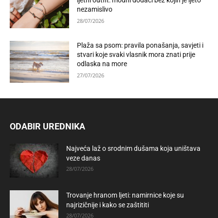
ljetni outfit: modni dodaci bez kojih je ljeto
nezamislivo
28/07/2026
Plaža sa psom: pravila ponašanja, savjeti i
stvari koje svaki vlasnik mora znati prije
odlaska na more
27/07/2026
ODABIR UREDNIKA
Najveća laž o srodnim dušama koja uništava
veze danas
28/07/2026
Trovanje hranom ljeti: namirnice koje su
najrizičnije i kako se zaštititi
28/07/2026