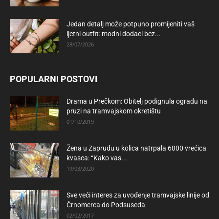
Jedan detalj može potpuno promijeniti vaš
ljetni outfit: modni dodaci bez...
28/07/2026
POPULARNI POSTOVI
Drama u Prečkom: Obitelj podignula ogradu na
pruzi na tramvajskom okretištu
01/10/2019
Žena u Zapruđu u kolica natrpala 6000 vrećica
kvasca: “Kako vas...
19/03/2020
Sve veći interes za uvođenje tramvajske linije od
Črnomerca do Podsuseda
02/02/2017