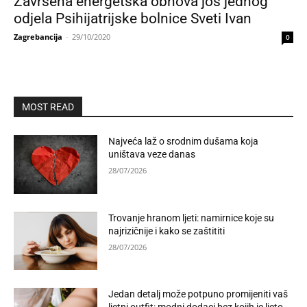
Završena energetska obnova još jednog
odjela Psihijatrijske bolnice Sveti Ivan
Zagrebancija
-
29/10/2020
0
MOST READ
Najveća laž o srodnim dušama koja
uništava veze danas
28/07/2026
Trovanje hranom ljeti: namirnice koje su
najrizičnije i kako se zaštititi
28/07/2026
Jedan detalj može potpuno promijeniti vaš