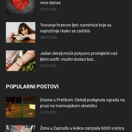
veze danas
28/07/2026
Trovanje hranom ljeti: namirnice koje su
najrizičnije i kako se zaštititi
28/07/2026
Jedan detalj može potpuno promijeniti vaš
ljetni outfit: modni dodaci bez...
28/07/2026
POPULARNI POSTOVI
Drama u Prečkom: Obitelj podignula ogradu na
pruzi na tramvajskom okretištu
01/10/2019
Žena u Zapruđu u kolica natrpala 6000 vrećica