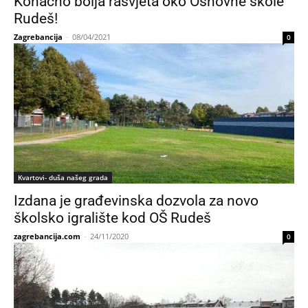
Konačno bolja rasvjeta oko Osnovne škole
Rudeš!
Zagrebancija
-
08/04/2021
0
Kvartovi- duša našeg grada
Izdana je građevinska dozvola za novo
školsko igralište kod OŠ Rudeš
zagrebancija.com
-
24/11/2020
0