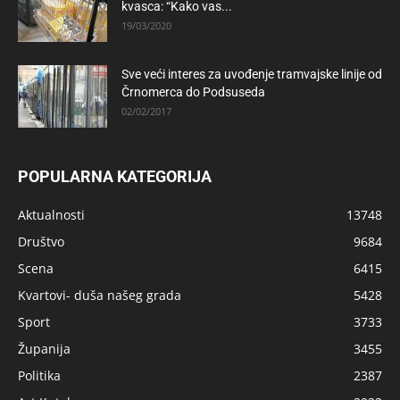
kvasca: “Kako vas...
19/03/2020
Sve veći interes za uvođenje tramvajske linije od
Črnomerca do Podsuseda
02/02/2017
POPULARNA KATEGORIJA
Aktualnosti
13748
Društvo
9684
Scena
6415
Kvartovi- duša našeg grada
5428
Sport
3733
Županija
3455
Politika
2387