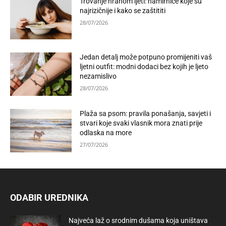
Trovanje hranom ljeti: namirnice koje su
najrizičnije i kako se zaštititi
28/07/2026
Jedan detalj može potpuno promijeniti vaš
ljetni outfit: modni dodaci bez kojih je ljeto
nezamislivo
28/07/2026
Plaža sa psom: pravila ponašanja, savjeti i
stvari koje svaki vlasnik mora znati prije
odlaska na more
27/07/2026
ODABIR UREDNIKA
Najveća laž o srodnim dušama koja uništava