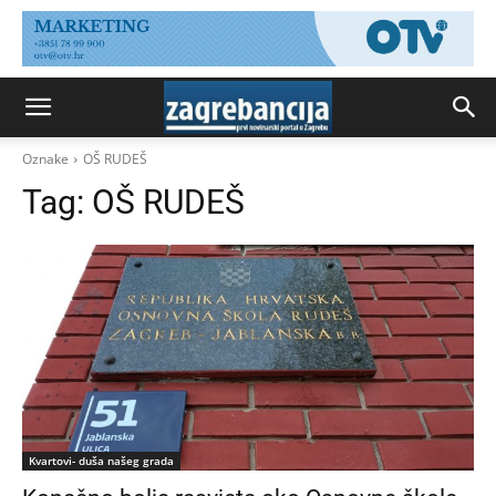
Oznake
OŠ RUDEŠ
Tag:
OŠ RUDEŠ
Kvartovi- duša našeg grada