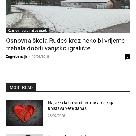
Kvartovi- duša našeg grada
Osnovna škola Rudeš kroz neko bi vrijeme
trebala dobiti vanjsko igralište
Zagrebancija
-
13/02/2018
0
MOST READ
Najveća laž o srodnim dušama koja
uništava veze danas
28/07/2026