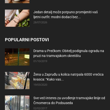
Jedan detalj može potpuno promijeniti vaš
ljetni outfit: modni dodaci bez...
28/07/2026
POPULARNI POSTOVI
Drama u Prečkom: Obitelj podignula ogradu na
pruzi na tramvajskom okretištu
01/10/2019
Žena u Zapruđu u kolica natrpala 6000 vrećica
kvasca: “Kako vas...
19/03/2020
Sve veći interes za uvođenje tramvajske linije od
Črnomerca do Podsuseda
02/02/2017