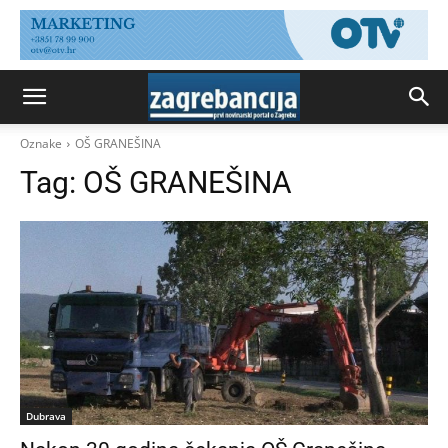
Oznake
OŠ GRANEŠINA
Tag:
OŠ GRANEŠINA
Dubrava