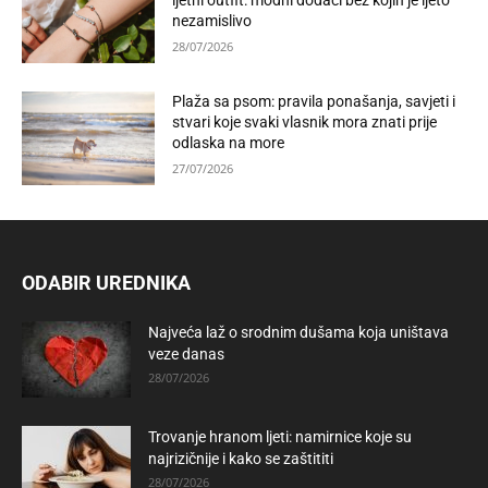
ljetni outfit: modni dodaci bez kojih je ljeto
nezamislivo
28/07/2026
Plaža sa psom: pravila ponašanja, savjeti i
stvari koje svaki vlasnik mora znati prije
odlaska na more
27/07/2026
ODABIR UREDNIKA
Najveća laž o srodnim dušama koja uništava
veze danas
28/07/2026
Trovanje hranom ljeti: namirnice koje su
najrizičnije i kako se zaštititi
28/07/2026