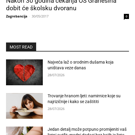
Nakon 30 godina čekanja OŠ Granešina
dobit će školsku dvoranu
Zagrebancija
-
30/05/2017
0
MOST READ
Najveća laž o srodnim dušama koja
uništava veze danas
28/07/2026
Trovanje hranom ljeti: namirnice koje su
najrizičnije i kako se zaštititi
28/07/2026
Jedan detalj može potpuno promijeniti vaš