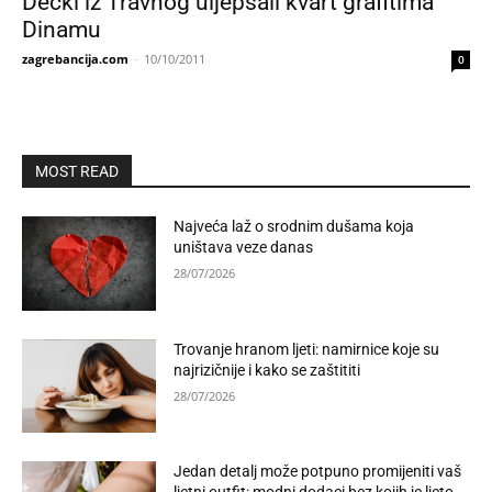
Dečki iz Travnog uljepšali kvart grafitima
Dinamu
zagrebancija.com
-
10/10/2011
0
MOST READ
Najveća laž o srodnim dušama koja
uništava veze danas
28/07/2026
Trovanje hranom ljeti: namirnice koje su
najrizičnije i kako se zaštititi
28/07/2026
Jedan detalj može potpuno promijeniti vaš