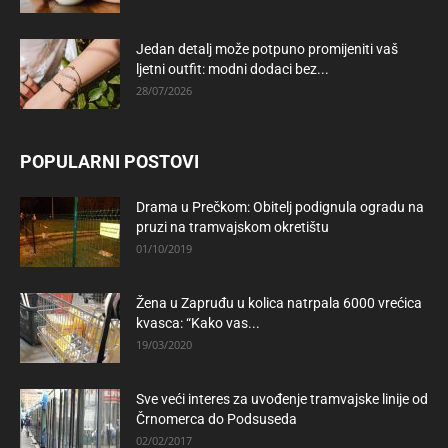
Jedan detalj može potpuno promijeniti vaš
ljetni outfit: modni dodaci bez...
28/07/2026
POPULARNI POSTOVI
Drama u Prečkom: Obitelj podignula ogradu na
pruzi na tramvajskom okretištu
01/10/2019
Žena u Zapruđu u kolica natrpala 6000 vrećica
kvasca: “Kako vas...
19/03/2020
Sve veći interes za uvođenje tramvajske linije od
Črnomerca do Podsuseda
02/02/2017