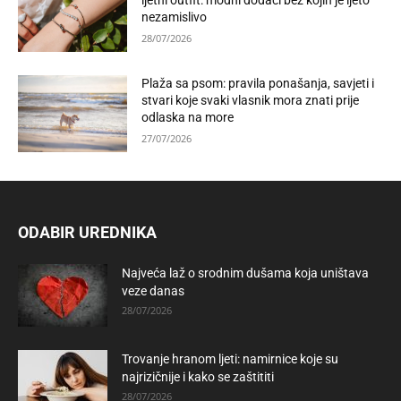
ljetni outfit: modni dodaci bez kojih je ljeto
nezamislivo
28/07/2026
Plaža sa psom: pravila ponašanja, savjeti i
stvari koje svaki vlasnik mora znati prije
odlaska na more
27/07/2026
ODABIR UREDNIKA
Najveća laž o srodnim dušama koja uništava
veze danas
28/07/2026
Trovanje hranom ljeti: namirnice koje su
najrizičnije i kako se zaštititi
28/07/2026