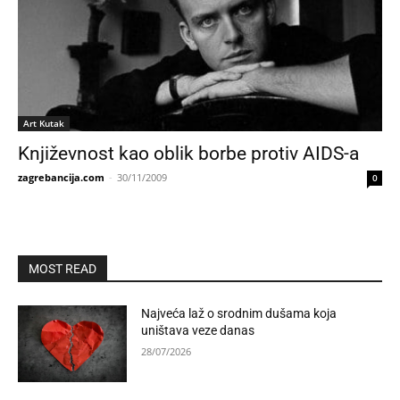
Art Kutak
Književnost kao oblik borbe protiv AIDS-a
zagrebancija.com
-
30/11/2009
0
MOST READ
Najveća laž o srodnim dušama koja
uništava veze danas
28/07/2026