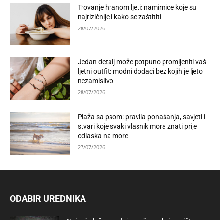
Trovanje hranom ljeti: namirnice koje su
najrizičnije i kako se zaštititi
28/07/2026
Jedan detalj može potpuno promijeniti vaš
ljetni outfit: modni dodaci bez kojih je ljeto
nezamislivo
28/07/2026
Plaža sa psom: pravila ponašanja, savjeti i
stvari koje svaki vlasnik mora znati prije
odlaska na more
27/07/2026
ODABIR UREDNIKA