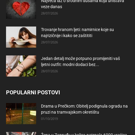
Najveća laž o srodnim dušama koja uništava
veze danas
28/07/2026
Trovanje hranom ljeti: namirnice koje su
najrizičnije i kako se zaštititi
28/07/2026
Jedan detalj može potpuno promijeniti vaš
ljetni outfit: modni dodaci bez...
28/07/2026
POPULARNI POSTOVI
Drama u Prečkom: Obitelj podignula ogradu na
pruzi na tramvajskom okretištu
01/10/2019
Žena u Zapruđu u kolica natrpala 6000 vrećica