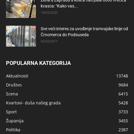
kvasca: “Kako vas...
19/03/2020
Sve veći interes za uvođenje tramvajske linije od
Črnomerca do Podsuseda
02/02/2017
POPULARNA KATEGORIJA
Aktualnosti
13748
Društvo
9684
Scena
6415
Kvartovi- duša našeg grada
5428
Sport
3733
Županija
3455
Politika
2387