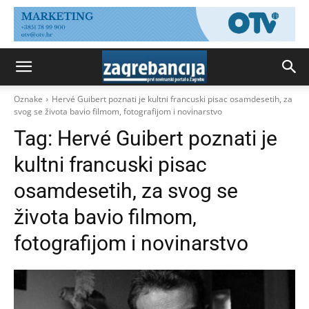
Oznake
Hervé Guibert poznati je kultni francuski pisac osamdesetih, za
svog se života bavio filmom, fotografijom i novinarstvo
Tag:
Hervé Guibert poznati je
kultni francuski pisac
osamdesetih, za svog se
života bavio filmom,
fotografijom i novinarstvo