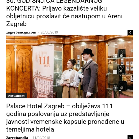
30. GODIŠNJICA LEGENDARNOG
KONCERTA: Prljavo kazalište veliku
obljetnicu proslavit će nastupom u Areni
Zagreb
zagrebancija.com
-
26/03/2019
0
Aktualnosti
Palace Hotel Zagreb – obilježava 111
godina poslovanja uz predstavljanje
javnosti vremenske kapsule pronađene u
temeljima hotela
Zagrebancija
-
11/04/2018
0