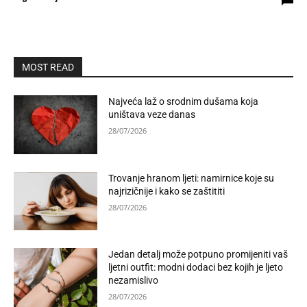
MOST READ
Najveća laž o srodnim dušama koja
uništava veze danas
28/07/2026
Trovanje hranom ljeti: namirnice koje su
najrizičnije i kako se zaštititi
28/07/2026
Jedan detalj može potpuno promijeniti vaš
ljetni outfit: modni dodaci bez kojih je ljeto
nezamislivo
28/07/2026