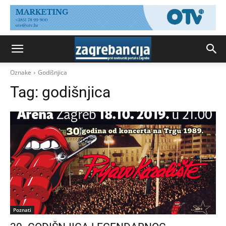
Oznake
Godišnjica
Tag:
godišnjica
Poznati