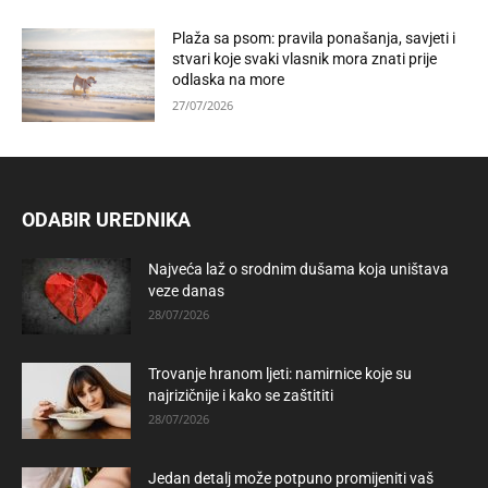
Plaža sa psom: pravila ponašanja, savjeti i
stvari koje svaki vlasnik mora znati prije
odlaska na more
27/07/2026
ODABIR UREDNIKA
Najveća laž o srodnim dušama koja uništava
veze danas
28/07/2026
Trovanje hranom ljeti: namirnice koje su
najrizičnije i kako se zaštititi
28/07/2026
Jedan detalj može potpuno promijeniti vaš