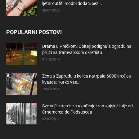
ljetni outfit: modni dodaci bez...
28/07/2026
POPULARNI POSTOVI
Drama u Prečkom: Obitelj podignula ogradu na
pruzi na tramvajskom okretištu
01/10/2019
Žena u Zapruđu u kolica natrpala 6000 vrećica
kvasca: “Kako vas...
19/03/2020
Sve veći interes za uvođenje tramvajske linije od
Črnomerca do Podsuseda
02/02/2017