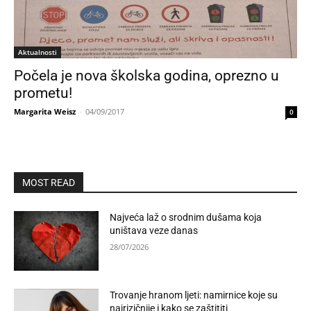
Aktualnosti
Počela je nova školska godina, oprezno u
prometu!
Margarita Weisz
-
04/09/2017
0
MOST READ
Najveća laž o srodnim dušama koja
uništava veze danas
28/07/2026
Trovanje hranom ljeti: namirnice koje su
najrizičnije i kako se zaštititi