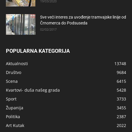
19/03/2020
Sve veći interes za uvođenje tramvajske linije od
Črnomerca do Podsuseda
02/02/2017
POPULARNA KATEGORIJA
Aktualnosti
13748
Društvo
9684
Scena
6415
Kvartovi- duša našeg grada
5428
Sport
3733
Županija
3455
Politika
2387
Art Kutak
2022