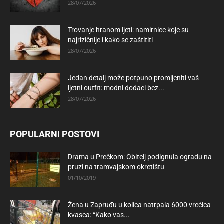
28/07/2026
Trovanje hranom ljeti: namirnice koje su
najrizičnije i kako se zaštititi
28/07/2026
Jedan detalj može potpuno promijeniti vaš
ljetni outfit: modni dodaci bez...
28/07/2026
POPULARNI POSTOVI
Drama u Prečkom: Obitelj podignula ogradu na
pruzi na tramvajskom okretištu
01/10/2019
Žena u Zapruđu u kolica natrpala 6000 vrećica
kvasca: “Kako vas...