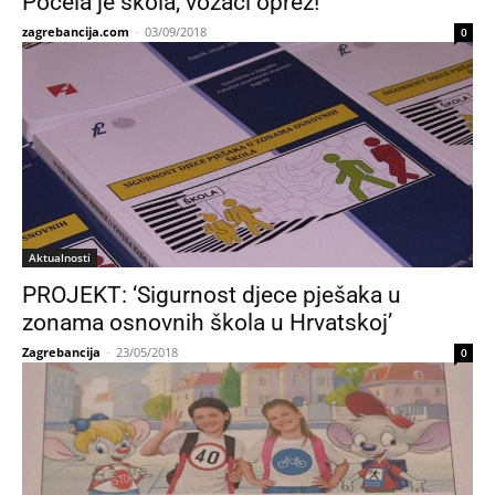
Počela je škola, vozači oprez!
zagrebancija.com
-
03/09/2018
0
Aktualnosti
PROJEKT: ‘Sigurnost djece pješaka u
zonama osnovnih škola u Hrvatskoj’
Zagrebancija
-
23/05/2018
0