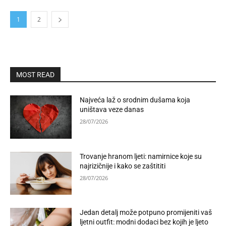
1
2
MOST READ
Najveća laž o srodnim dušama koja
uništava veze danas
28/07/2026
Trovanje hranom ljeti: namirnice koje su
najrizičnije i kako se zaštititi
28/07/2026
Jedan detalj može potpuno promijeniti vaš
ljetni outfit: modni dodaci bez kojih je ljeto