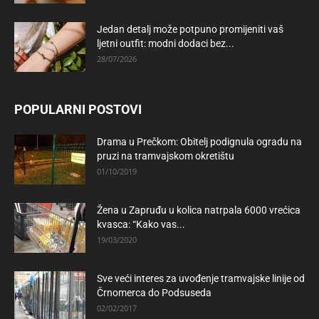
Jedan detalj može potpuno promijeniti vaš
ljetni outfit: modni dodaci bez...
28/07/2026
POPULARNI POSTOVI
Drama u Prečkom: Obitelj podignula ogradu na
pruzi na tramvajskom okretištu
01/10/2019
Žena u Zapruđu u kolica natrpala 6000 vrećica
kvasca: “Kako vas...
19/03/2020
Sve veći interes za uvođenje tramvajske linije od
Črnomerca do Podsuseda
02/02/2017