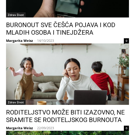
Zdrav život
BURONOUT SVE ČEŠĆA POJAVA I KOD
MLADIH OSOBA I TINEJDŽERA
Margarita Weisz
-
14/10/2023
0
Zdrav život
RODITELJSTVO MOŽE BITI IZAZOVNO, NE
SRAMITE SE RODITELJSKOG BURNOUTA
Margarita Weisz
-
22/09/2023
0