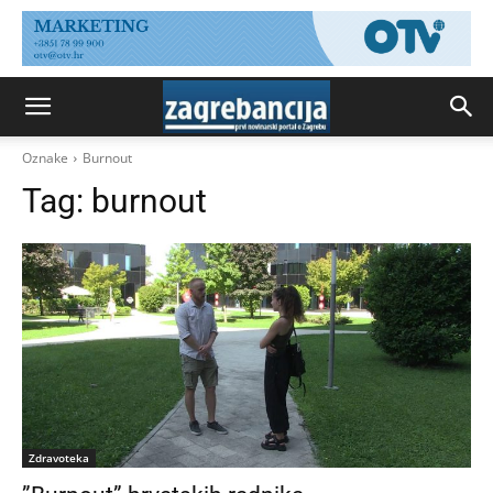
Oznake
Burnout
Tag:
burnout
Zdravoteka