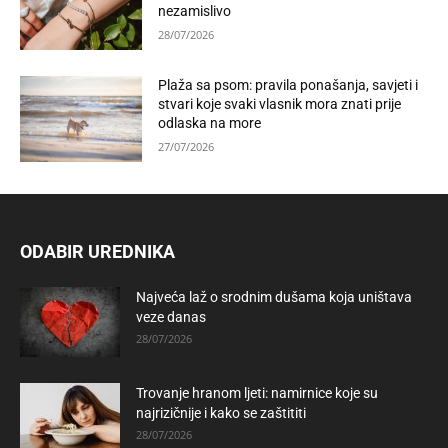
nezamislivo
28/07/2026
Plaža sa psom: pravila ponašanja, savjeti i
stvari koje svaki vlasnik mora znati prije
odlaska na more
27/07/2026
ODABIR UREDNIKA
Najveća laž o srodnim dušama koja uništava
veze danas
28/07/2026
Trovanje hranom ljeti: namirnice koje su
najrizičnije i kako se zaštititi
28/07/2026