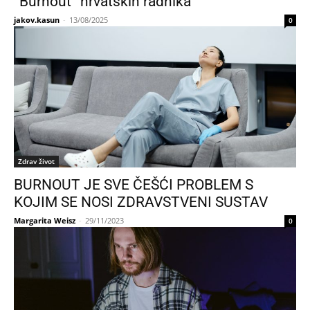
”Burnout” hrvatskih radnika
jakov.kasun
-
13/08/2025
0
Zdrav život
BURNOUT JE SVE ČEŠĆI PROBLEM S
KOJIM SE NOSI ZDRAVSTVENI SUSTAV
Margarita Weisz
-
29/11/2023
0