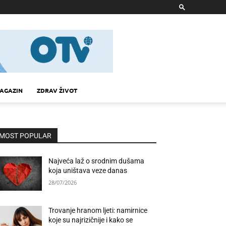
AGAZIN
ZDRAV ŽIVOT
MOST POPULAR
Najveća laž o srodnim dušama
koja uništava veze danas
28/07/2026
Trovanje hranom ljeti: namirnice
koje su najrizičnije i kako se