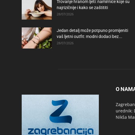
Trovanje hranom ljeti: namirnice koje su
najrizičnije i kako se zaštititi
28/07/2026
Jedan detalj može potpuno promijeniti
vaš ljetni outfit: modni dodaci bez...
28/07/2026
O NAM
Zagrebanc
urednik: 
Nikša Ma