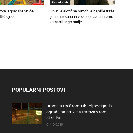
Aktualnosti
vora u gradske vrtiće
Hrvati električne romobile najviše traže
150 djece
ljeti, muškarci ih voze češće, a interes
je manji nego ranije
POPULARNI POSTOVI
Drama u Prečkom: Obitelj podignula
ogradu na pruzi na tramvajskom
okretištu
01/10/2019