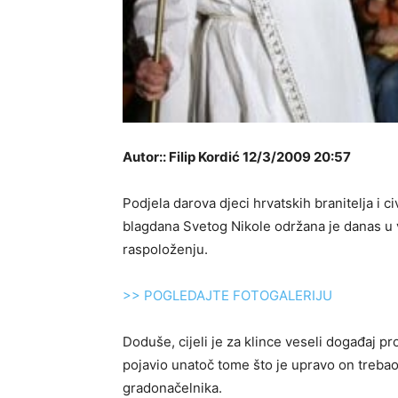
Autor:: Filip Kordić 12/3/2009 20:57
Podjela darova djeci hrvatskih branitelja i 
blagdana Svetog Nikole održana je danas u
raspoloženju.
>> POGLEDAJTE FOTOGALERIJU
Doduše, cijeli je za klince veseli događaj p
pojavio unatoč tome što je upravo on trebao d
gradonačelnika.