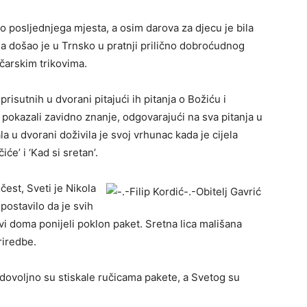
o posljednjega mjesta, a osim darova za djecu je bila
la došao je u Trnsko u pratnji prilično dobroćudnog
čarskim trikovima.
risutnih u dvorani pitajući ih pitanja o Božiću i
 pokazali zavidno znanje, odgovarajući na sva pitanja u
la u dvorani doživila je svoj vrhunac kada je cijela
e’ i ‘Kad si sretan’.
čest, Sveti je Nikola
postavilo da je svih
vi doma ponijeli poklon paket. Sretna lica mališana
riredbe.
dovoljno su stiskale ručicama pakete, a Svetog su