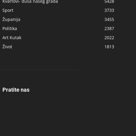
Kvartovi- duša našeg grada
5428
Sport
3733
Županija
3455
Politika
2387
Art Kutak
2022
Život
1813
Pratite nas