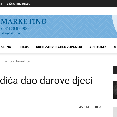
ka
Zaštita privatnosti
SCENA
FOKUS
KROZ ZAGREBAČKU ŽUPANIJU
ART KUTAK
M
rove djeci branitelja
dića dao darove djeci
124
0