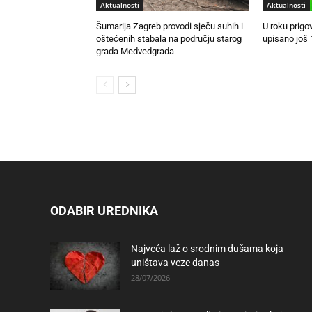
Aktualnosti
Aktualnosti
Šumarija Zagreb provodi sječu suhih i
U roku prigo
oštećenih stabala na području starog
upisano još 
grada Medvedgrada
ODABIR UREDNIKA
Najveća laž o srodnim dušama koja
uništava veze danas
28/07/2026