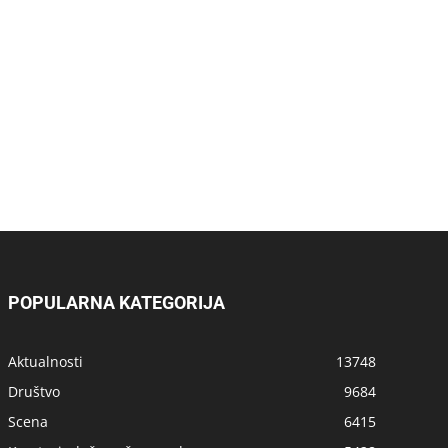
POPULARNA KATEGORIJA
Aktualnosti
13748
Društvo
9684
Scena
6415