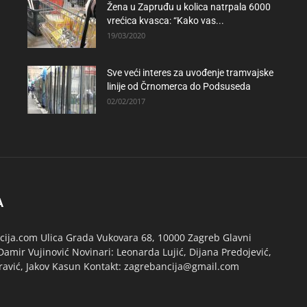
Žena u Zapruđu u kolica natrpala 6000
vrećica kvasca: “Kako vas...
19/03/2020
Sve veći interes za uvođenje tramvajske
linije od Črnomerca do Podsuseda
02/02/2017
A
ija.com Ulica Grada Vukovara 68, 10000 Zagreb Glavni
Damir Vujinović Novinari: Leonarda Lujić, Dijana Predojević,
ravić, Jakov Kasun Kontakt: zagrebancija@gmail.com