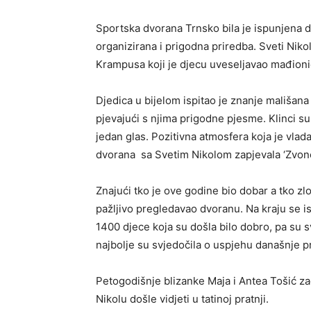
Sportska dvorana Trnsko bila je ispunjena d
organizirana i prigodna priredba. Sveti Niko
Krampusa koji je djecu uveseljavao mađioni
Djedica u bijelom ispitao je znanje mališana p
pjevajući s njima prigodne pjesme. Klinci su
jedan glas. Pozitivna atmosfera koja je vlada
dvorana sa Svetim Nikolom zapjevala ‘Zvončić
Znajući tko je ove godine bio dobar a tko zlo
pažljivo pregledavao dvoranu. Na kraju se is
1400 djece koja su došla bilo dobro, pa su s
najbolje su svjedočila o uspjehu današnje p
Petogodišnje blizanke Maja i Antea Tošić za
Nikolu došle vidjeti u tatinoj pratnji.