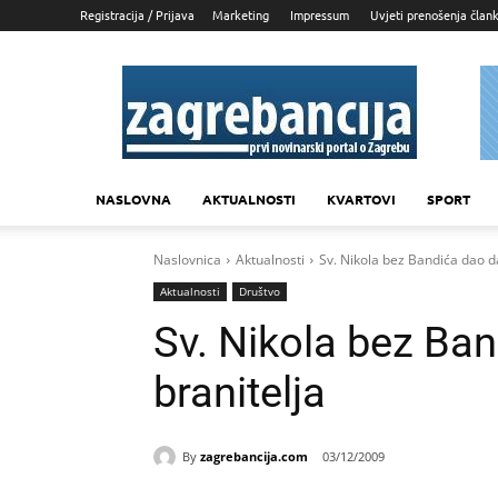
Registracija / Prijava
Marketing
Impressum
Uvjeti prenošenja član
Zagrebancija
NASLOVNA
AKTUALNOSTI
KVARTOVI
SPORT
Naslovnica
Aktualnosti
Sv. Nikola bez Bandića dao da
Aktualnosti
Društvo
Sv. Nikola bez Ban
branitelja
By
zagrebancija.com
03/12/2009