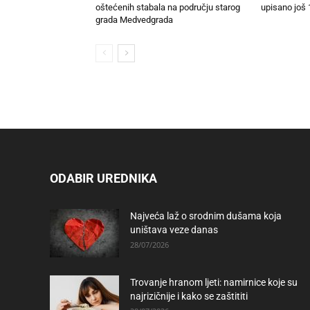
oštećenih stabala na području starog
upisano još 
grada Medvedgrada
ODABIR UREDNIKA
Najveća laž o srodnim dušama koja
uništava veze danas
28/07/2026
Trovanje hranom ljeti: namirnice koje su
najrizičnije i kako se zaštititi