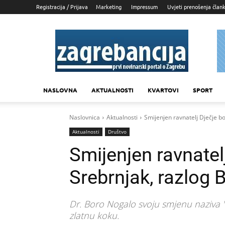
Registracija / Prijava
Marketing
Impressum
Uvjeti prenošenja član
Zagrebancija
NASLOVNA
AKTUALNOSTI
KVARTOVI
SPORT
Naslovnica
Aktualnosti
Smijenjen ravnatelj Dječje b
Aktualnosti
Društvo
Smijenjen ravnatel
Srebrnjak, razlog 
Dr. Boro Nogalo svoju smjenu naziva "s
zlatnu koku.