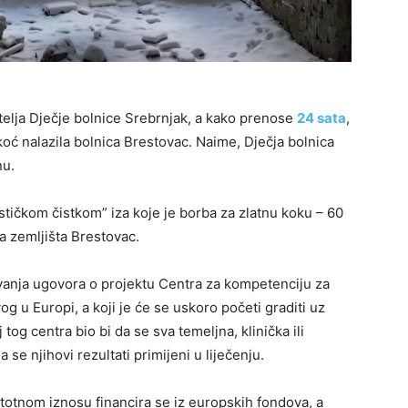
telja Dječje bolnice Srebrnjak, a kako prenose
24 sata
,
oć nalazila bolnica Brestovac. Naime, Dječja bolnica
nu.
stičkom čistkom” iza koje je borba za zlatnu koku – 60
a zemljišta Brestovac.
vanja ugovora o projektu Centra za kompetenciju za
g u Europi, a koji je će se uskoro početi graditi uz
tog centra bio bi da se sva temeljna, klinička ili
 se njihovi rezultati primijeni u liječenju.
totnom iznosu financira se iz europskih fondova, a