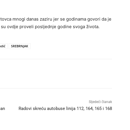
tovca mnogi danas zaziru jer se godinama govori da je
i su ovdje proveli posljednje godine svoga života.
ndić
SREBRNJAK
Sljedeći članak
čan
Radovi skreću autobuse linija 112, 164, 165 i 168