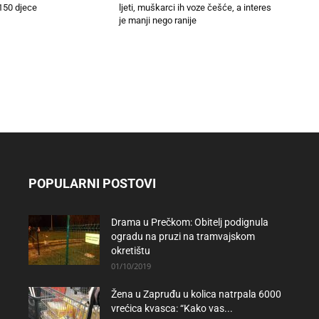
150 djece
ljeti, muškarci ih voze češće, a interes
je manji nego ranije
POPULARNI POSTOVI
Drama u Prečkom: Obitelj podignula
ogradu na pruzi na tramvajskom
okretištu
01/10/2019
Žena u Zapruđu u kolica natrpala 6000
vrećica kvasca: “Kako vas...