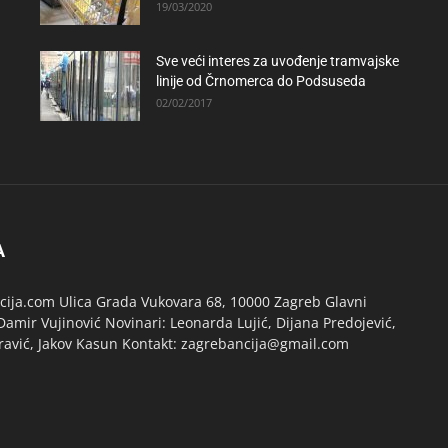
19/03/2020
Sve veći interes za uvođenje tramvajske
linije od Črnomerca do Podsuseda
02/02/2017
A
ija.com Ulica Grada Vukovara 68, 10000 Zagreb Glavni
Damir Vujinović Novinari: Leonarda Lujić, Dijana Predojević,
ravić, Jakov Kasun Kontakt: zagrebancija@gmail.com