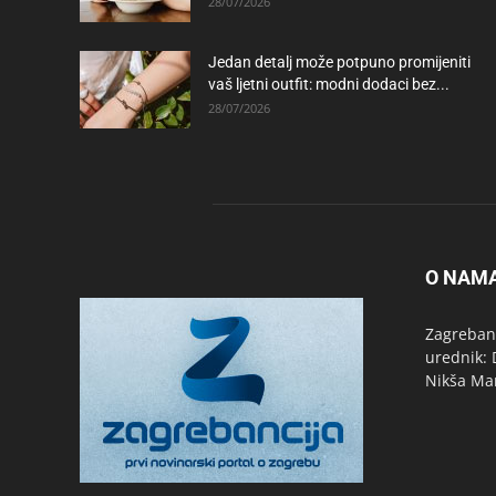
28/07/2026
Jedan detalj može potpuno promijeniti
vaš ljetni outfit: modni dodaci bez...
28/07/2026
O NAM
Zagrebanc
urednik: 
Nikša Ma