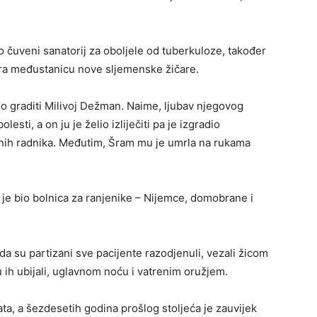
o čuveni sanatorij za oboljele od tuberkuloze, također
nira međustanicu nove sljemenske žičare.
eo graditi Milivoj Dežman. Naime, ljubav njegovog
lesti, a on ju je želio izliječiti pa je izgradio
oznih radnika. Međutim, Šram mu je umrla na rukama
je bio bolnica za ranjenike – Nijemce, domobrane i
ada su partizani sve pacijente razodjenuli, vezali žicom
su ih ubijali, uglavnom noću i vatrenim oružjem.
ta, a šezdesetih godina prošlog stoljeća je zauvijek