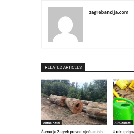
zagrebancija.com
RELATED ARTICLES
Aktualnosti
Aktualnosti
Šumarija Zagreb provodi sječu suhih i
U roku prigo