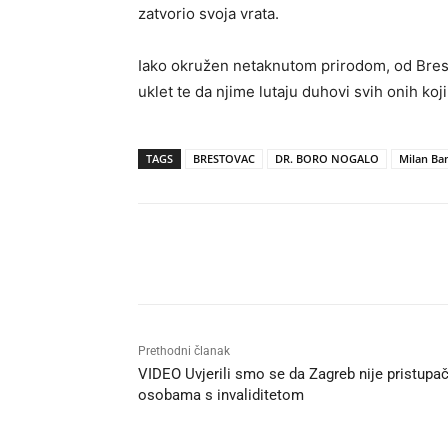
zatvorio svoja vrata.
Iako okružen netaknutom prirodom, od Bres
uklet te da njime lutaju duhovi svih onih koj
TAGS
BRESTOVAC
DR. BORO NOGALO
Milan Ba
Udio
Prethodni članak
VIDEO Uvjerili smo se da Zagreb nije pristupa
osobama s invaliditetom