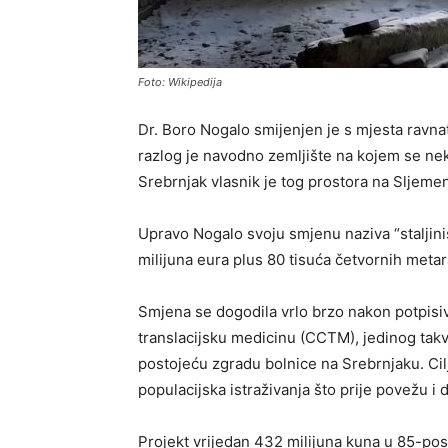
Foto: Wikipedija
Dr. Boro Nogalo smijenjen je s mjesta ravna
razlog je navodno zemljište na kojem se nek
Srebrnjak vlasnik je tog prostora na Sljeme
Upravo Nogalo svoju smjenu naziva “staljini
milijuna eura plus 80 tisuća četvornih metar
Smjena se dogodila vrlo brzo nakon potpisi
translacijsku medicinu (CCTM), jedinog takvo
postojeću zgradu bolnice na Srebrnjaku. Cilj 
populacijska istraživanja što prije povežu i da
Projekt vrijedan 432 milijuna kuna u 85-pos