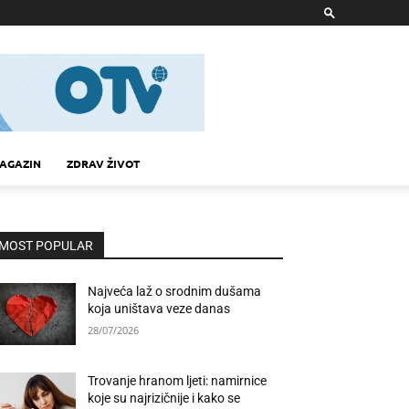
AGAZIN
ZDRAV ŽIVOT
MOST POPULAR
Najveća laž o srodnim dušama
koja uništava veze danas
28/07/2026
Trovanje hranom ljeti: namirnice
koje su najrizičnije i kako se