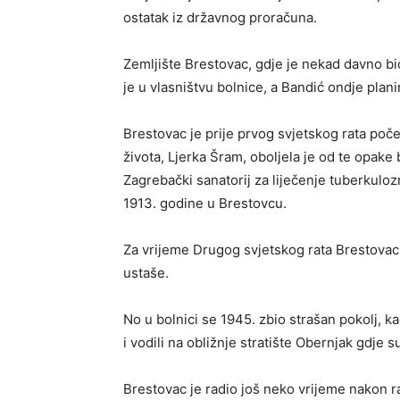
ostatak iz državnog proračuna.
Zemljište Brestovac, gdje je nekad davno bi
je u vlasništvu bolnice, a Bandić ondje pla
Brestovac je prije prvog svjetskog rata poč
života, Ljerka Šram, oboljela je od te opake bo
Zagrebački sanatorij za liječenje tuberkul
1913. godine u Brestovcu.
Za vrijeme Drugog svjetskog rata Brestovac 
ustaše.
No u bolnici se 1945. zbio strašan pokolj, k
i vodili na obližnje stratište Obernjak gdje 
Brestovac je radio još neko vrijeme nakon ra