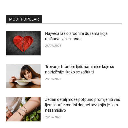
MOST POPULAR
Najveća laž o srodnim dušama koja
uništava veze danas
28/07/2026
Trovanje hranom ljeti: namirnice koje su
najrizičnije i kako se zaštititi
28/07/2026
Jedan detalj može potpuno promijeniti vaš
ljetni outfit: modni dodaci bez kojih je ljeto
nezamislivo
28/07/2026