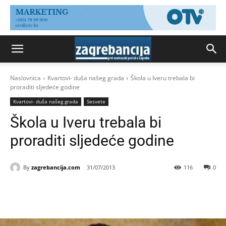
Naslovnica
Kvartovi- duša našeg grada
Škola u Iveru trebala bi
proraditi sljedeće godine
Kvartovi- duša našeg grada
Sesvete
Škola u Iveru trebala bi
proraditi sljedeće godine
By
zagrebancija.com
31/07/2013
116
0