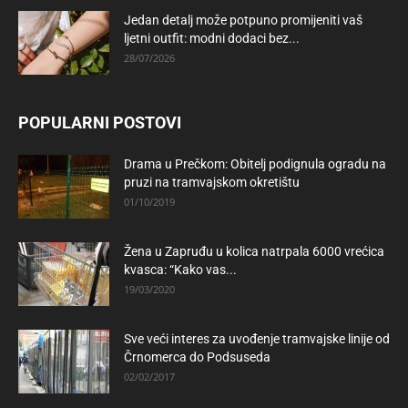
Jedan detalj može potpuno promijeniti vaš
ljetni outfit: modni dodaci bez...
28/07/2026
POPULARNI POSTOVI
Drama u Prečkom: Obitelj podignula ogradu na
pruzi na tramvajskom okretištu
01/10/2019
Žena u Zapruđu u kolica natrpala 6000 vrećica
kvasca: “Kako vas...
19/03/2020
Sve veći interes za uvođenje tramvajske linije od
Črnomerca do Podsuseda
02/02/2017