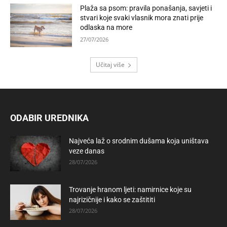
Plaža sa psom: pravila ponašanja, savjeti i
stvari koje svaki vlasnik mora znati prije
odlaska na more
27/07/2026
Učitaj više
ODABIR UREDNIKA
Najveća laž o srodnim dušama koja uništava
veze danas
28/07/2026
Trovanje hranom ljeti: namirnice koje su
najrizičnije i kako se zaštititi
28/07/2026