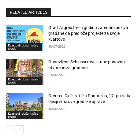
RELATED ARTICLES
Grad Zagreb treću godinu zaredom poziva
građane da predlože projekte za svoje
kvartove
Kvartovi- duša našeg
10/07/2026
grada
Obnovljene Schlosserove stube ponovno
otvorene za građane
23/06/2026
Kvartovi- duša našeg
grada
Otvoren Dječji vrtić u Podbrežju, 17. po redu
dječji vrtić ove gradske uprave
18/06/2026
Kvartovi- duša našeg
grada