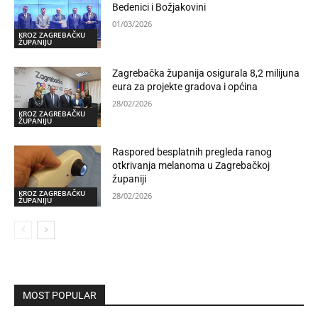
Bedenici i Božjakovini
01/03/2026
KROZ ZAGREBAČKU
ŽUPANIJU
Zagrebačka županija osigurala 8,2 milijuna
eura za projekte gradova i općina
28/02/2026
KROZ ZAGREBAČKU
ŽUPANIJU
Raspored besplatnih pregleda ranog
otkrivanja melanoma u Zagrebačkoj
županiji
KROZ ZAGREBAČKU
28/02/2026
ŽUPANIJU
MOST POPULAR