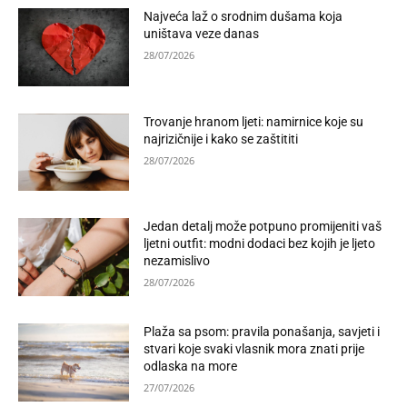
Najveća laž o srodnim dušama koja
uništava veze danas
28/07/2026
Trovanje hranom ljeti: namirnice koje su
najrizičnije i kako se zaštititi
28/07/2026
Jedan detalj može potpuno promijeniti vaš
ljetni outfit: modni dodaci bez kojih je ljeto
nezamislivo
28/07/2026
Plaža sa psom: pravila ponašanja, savjeti i
stvari koje svaki vlasnik mora znati prije
odlaska na more
27/07/2026