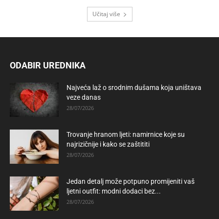
Učitaj više
ODABIR UREDNIKA
Najveća laž o srodnim dušama koja uništava
veze danas
28/07/2026
Trovanje hranom ljeti: namirnice koje su
najrizičnije i kako se zaštititi
28/07/2026
Jedan detalj može potpuno promijeniti vaš
ljetni outfit: modni dodaci bez...
28/07/2026