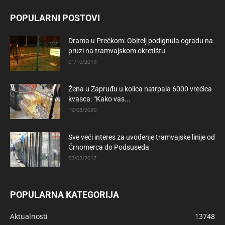
POPULARNI POSTOVI
Drama u Prečkom: Obitelj podignula ogradu na
pruzi na tramvajskom okretištu
01/10/2019
Žena u Zapruđu u kolica natrpala 6000 vrećica
kvasca: “Kako vas...
19/03/2020
Sve veći interes za uvođenje tramvajske linije od
Črnomerca do Podsuseda
02/02/2017
POPULARNA KATEGORIJA
Aktualnosti
13748