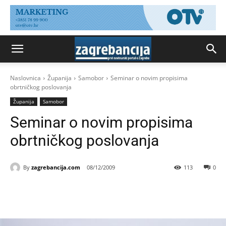
Naslovnica
Županija
Samobor
Seminar o novim propisima
obrtničkog poslovanja
Županija
Samobor
Seminar o novim propisima
obrtničkog poslovanja
By
zagrebancija.com
08/12/2009
113
0