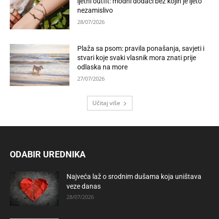
ljetni outfit: modni dodaci bez kojih je ljeto
nezamislivo
28/07/2026
Plaža sa psom: pravila ponašanja, savjeti i
stvari koje svaki vlasnik mora znati prije
odlaska na more
27/07/2026
Učitaj više
ODABIR UREDNIKA
Najveća laž o srodnim dušama koja uništava
veze danas
28/07/2026