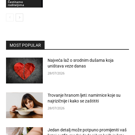
Čestitamo
roditeljima
MOST POPULAR
Najveća laž o srodnim dušama koja
uništava veze danas
28/07/2026
Trovanje hranom ljeti: namirnice koje su
najrizičnije i kako se zaštititi
28/07/2026
Jedan detalj može potpuno promijeniti vaš