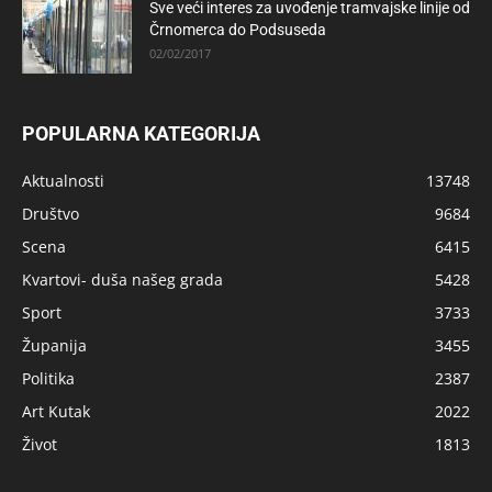
Sve veći interes za uvođenje tramvajske linije od
Črnomerca do Podsuseda
02/02/2017
POPULARNA KATEGORIJA
Aktualnosti
13748
Društvo
9684
Scena
6415
Kvartovi- duša našeg grada
5428
Sport
3733
Županija
3455
Politika
2387
Art Kutak
2022
Život
1813