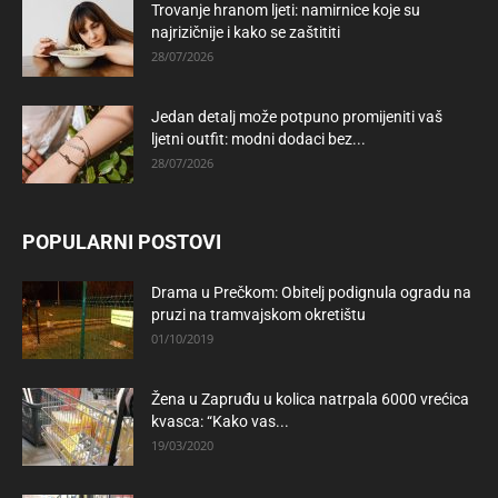
Trovanje hranom ljeti: namirnice koje su
najrizičnije i kako se zaštititi
28/07/2026
Jedan detalj može potpuno promijeniti vaš
ljetni outfit: modni dodaci bez...
28/07/2026
POPULARNI POSTOVI
Drama u Prečkom: Obitelj podignula ogradu na
pruzi na tramvajskom okretištu
01/10/2019
Žena u Zapruđu u kolica natrpala 6000 vrećica
kvasca: “Kako vas...
19/03/2020