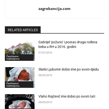
zagrebancija.com
RELATED ARTICLES
Gabrijel ‘požurio’ i postao druga rođena
beba u RH u 2016. godini
01/01/2016
Čestitamo
roditeljima
Slatki Ljubomir dobio ime po svom djedu
06/05/2010
Čestitamo
roditeljima
Vlaho Rajčević ime dobio po svom tati
06/05/2010