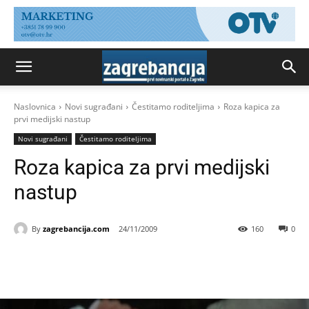
Naslovnica
Novi sugrađani
Čestitamo roditeljima
Roza kapica za
prvi medijski nastup
Novi sugrađani
Čestitamo roditeljima
Roza kapica za prvi medijski
nastup
By
zagrebancija.com
24/11/2009
160
0