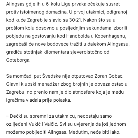
Alingsas gdje ih u 6. kolu Lige prvaka očekuje susret
protiv istoimenog domaćina. U prvoj utakmici, odigranoj
kod kuće Zagreb je slavio sa 30:21. Nakon što su u
prošlom kolu dosovno u posljednjim sekundama izborili
pobjedu na gostovanju kod Handbolda u Kopenhagenu,
zagrebaši će nove bodoveće tražiti u dalekom Alingsasu,
gradiću stotinjak kilomentara sjeveroistočno od
Goteborga.
Sa momčadi put Švedske nije otputovao Zoran Gobac.
Glavni klupski menadžer zbog brojnih je obveza ostao u
Zagrebu, no prenio nam je dio atmosfere koja je među
igračima vladala prije polaska.
– Dečki su spremni za utakmicu, nedostaju samo
ozlijeđeni Vukić i Valčić. Svi su uvjerenja da još jednom
možemo pobijediti Alingsas. Međutim, neće biti lako.