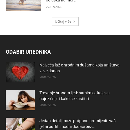
odlaska na more
27/07/2026
Učitaj više
ODABIR UREDNIKA
Najveća laž o srodnim dušama koja uništava
veze danas
28/07/2026
Trovanje hranom ljeti: namirnice koje su
najrizičnije i kako se zaštititi
28/07/2026
Jedan detalj može potpuno promijeniti vaš
ljetni outfit: modni dodaci bez...