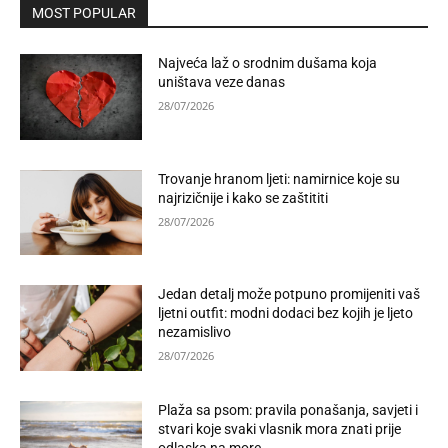
MOST POPULAR
Najveća laž o srodnim dušama koja
uništava veze danas
28/07/2026
Trovanje hranom ljeti: namirnice koje su
najrizičnije i kako se zaštititi
28/07/2026
Jedan detalj može potpuno promijeniti vaš
ljetni outfit: modni dodaci bez kojih je ljeto
nezamislivo
28/07/2026
Plaža sa psom: pravila ponašanja, savjeti i
stvari koje svaki vlasnik mora znati prije