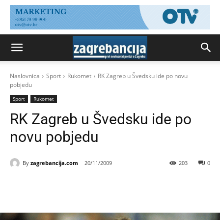
Naslovnica
Sport
Rukomet
RK Zagreb u Švedsku ide po novu
pobjedu
Sport
Rukomet
RK Zagreb u Švedsku ide po
novu pobjedu
By
zagrebancija.com
20/11/2009
203
0