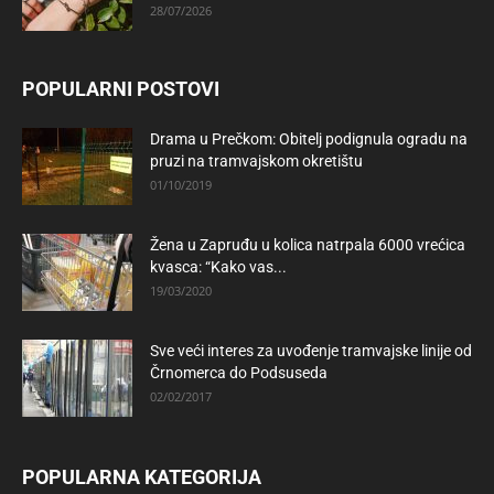
28/07/2026
POPULARNI POSTOVI
Drama u Prečkom: Obitelj podignula ogradu na
pruzi na tramvajskom okretištu
01/10/2019
Žena u Zapruđu u kolica natrpala 6000 vrećica
kvasca: “Kako vas...
19/03/2020
Sve veći interes za uvođenje tramvajske linije od
Črnomerca do Podsuseda
02/02/2017
POPULARNA KATEGORIJA