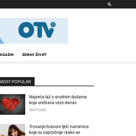
AGAZIN
ZDRAV ŽIVOT
MOST POPULAR
Najveća laž o srodnim dušama
koja uništava veze danas
28/07/2026
Trovanje hranom ljeti: namirnice
koje su najrizičnije i kako se