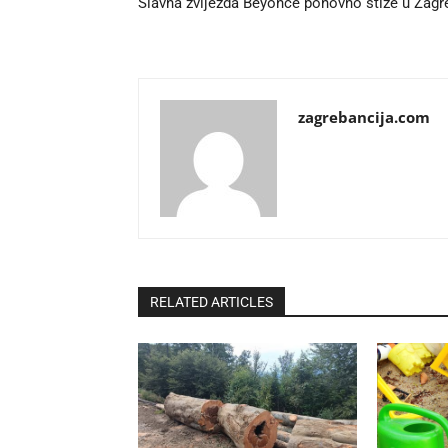
Slavna zvijezda Beyonce ponovno stiže u Zagr
zagrebancija.com
RELATED ARTICLES