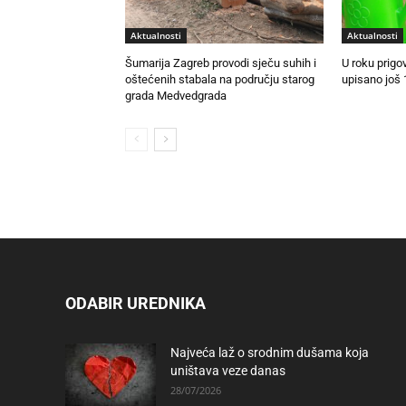
Aktualnosti
Aktualnosti
Šumarija Zagreb provodi sječu suhih i
U roku prigo
oštećenih stabala na području starog
upisano još 
grada Medvedgrada
ODABIR UREDNIKA
Najveća laž o srodnim dušama koja
uništava veze danas
28/07/2026