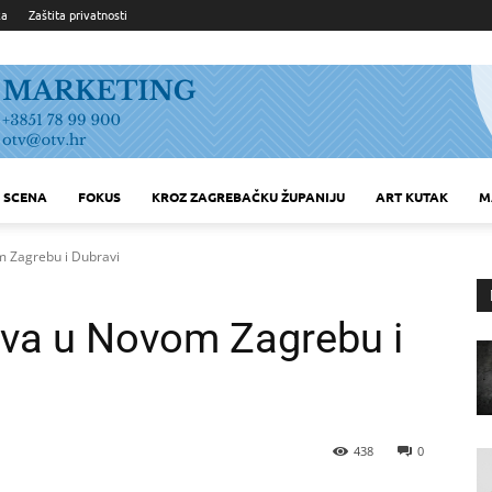
ka
Zaštita privatnosti
SCENA
FOKUS
KROZ ZAGREBAČKU ŽUPANIJU
ART KUTAK
M
m Zagrebu i Dubravi
ova u Novom Zagrebu i
438
0