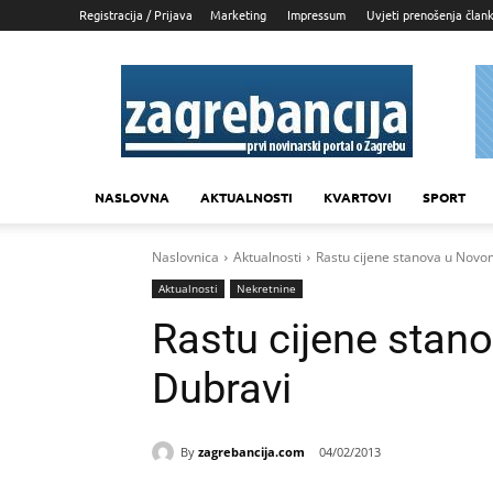
Registracija / Prijava
Marketing
Impressum
Uvjeti prenošenja član
Zagrebancija
NASLOVNA
AKTUALNOSTI
KVARTOVI
SPORT
Naslovnica
Aktualnosti
Rastu cijene stanova u Novo
Aktualnosti
Nekretnine
Rastu cijene stan
Dubravi
By
zagrebancija.com
04/02/2013