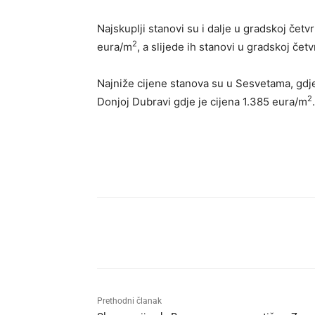
Najskuplji stanovi su i dalje u gradskoj če
2
eura/m
, a slijede ih stanovi u gradskoj če
Najniže cijene stanova su u Sesvetama, gdje
2
Donjoj Dubravi gdje je cijena 1.385 eura/m
.
Udio
Prethodni članak