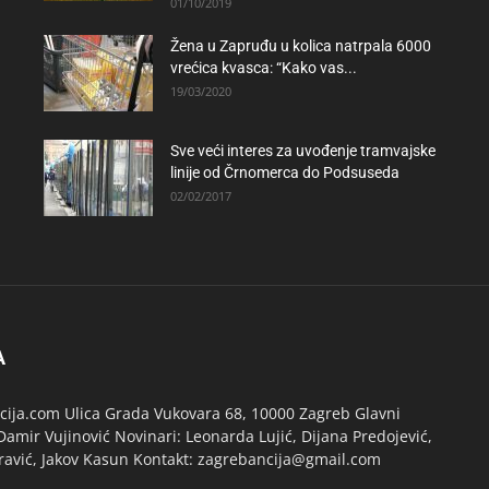
01/10/2019
Žena u Zapruđu u kolica natrpala 6000
vrećica kvasca: “Kako vas...
19/03/2020
Sve veći interes za uvođenje tramvajske
linije od Črnomerca do Podsuseda
02/02/2017
A
ija.com Ulica Grada Vukovara 68, 10000 Zagreb Glavni
Damir Vujinović Novinari: Leonarda Lujić, Dijana Predojević,
ravić, Jakov Kasun Kontakt: zagrebancija@gmail.com