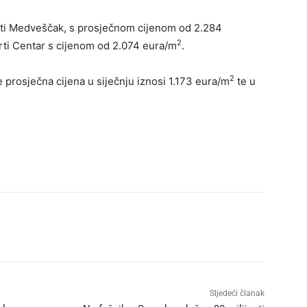
tvrti Medveščak, s prosječnom cijenom od 2.284
2
tvrti Centar s cijenom od 2.074 eura/m
.
2
 prosječna cijena u siječnju iznosi 1.173 eura/m
te u
Sljedeći članak