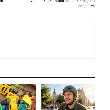
eb
Na fašnik u Samobor došao 30-milijunti
posjetitelj