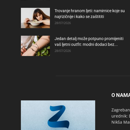
Trovanje hranom ljeti: namirnice koje su
najrizičnije i kako se zaštititi
28/07/2026
Jedan detalj može potpuno promijeniti
vaš ljetni outfit: modni dodaci bez...
28/07/2026
O NAM
Zagrebanc
urednik: 
Nikša Ma