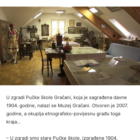
U zgradi Pučke škole Gračani, koja je sagrađena davne
1904. godine, nalazi se Muzej Gračani. Otvoren je 2007.
godine, a okuplja etnografsko-povijesnu građu toga
kraja…
– U zgradi smo stare Pučke škole, izgrađene 1904.