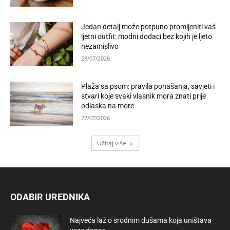
Jedan detalj može potpuno promijeniti vaš
ljetni outfit: modni dodaci bez kojih je ljeto
nezamislivo
28/07/2026
Plaža sa psom: pravila ponašanja, savjeti i
stvari koje svaki vlasnik mora znati prije
odlaska na more
27/07/2026
Učitaj više
ODABIR UREDNIKA
Najveća laž o srodnim dušama koja uništava