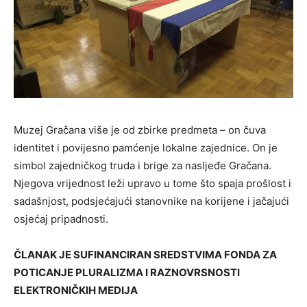
Muzej Gračana više je od zbirke predmeta – on čuva
identitet i povijesno pamćenje lokalne zajednice. On je
simbol zajedničkog truda i brige za nasljeđe Gračana.
Njegova vrijednost leži upravo u tome što spaja prošlost i
sadašnjost, podsjećajući stanovnike na korijene i jačajući
osjećaj pripadnosti.
ČLANAK JE SUFINANCIRAN SREDSTVIMA FONDA ZA
POTICANJE PLURALIZMA I RAZNOVRSNOSTI
ELEKTRONIČKIH MEDIJA