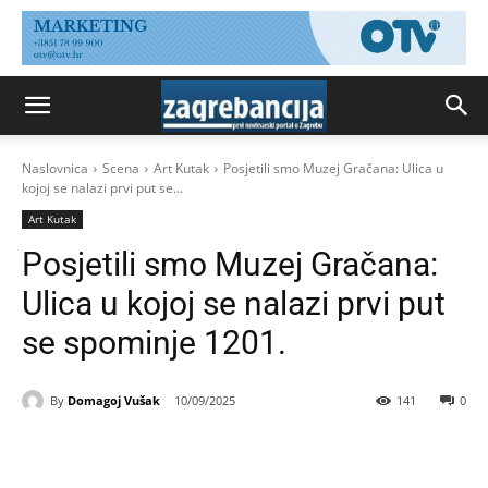
Naslovnica
Scena
Art Kutak
Posjetili smo Muzej Gračana: Ulica u
kojoj se nalazi prvi put se...
Art Kutak
Posjetili smo Muzej Gračana:
Ulica u kojoj se nalazi prvi put
se spominje 1201.
By
Domagoj Vušak
10/09/2025
141
0