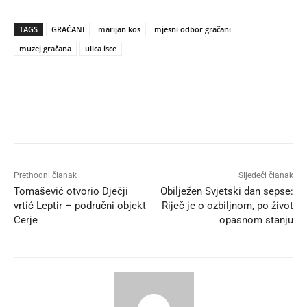
TAGS
GRAČANI
marijan kos
mjesni odbor gračani
muzej gračana
ulica isce
Prethodni članak
Sljedeći članak
Tomašević otvorio Dječji
Obilježen Svjetski dan sepse:
vrtić Leptir – područni objekt
Riječ je o ozbiljnom, po život
Cerje
opasnom stanju