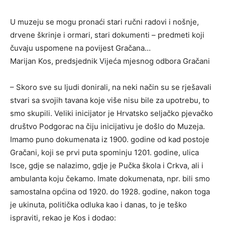
U muzeju se mogu pronaći stari ručni radovi i nošnje,
drvene škrinje i ormari, stari dokumenti – predmeti koji
čuvaju uspomene na povijest Gračana…
Marijan Kos, predsjednik Vijeća mjesnog odbora Gračani
– Skoro sve su ljudi donirali, na neki način su se rješavali
stvari sa svojih tavana koje više nisu bile za upotrebu, to
smo skupili. Veliki inicijator je Hrvatsko seljačko pjevačko
društvo Podgorac na čiju inicijativu je došlo do Muzeja.
Imamo puno dokumenata iz 1900. godine od kad postoje
Gračani, koji se prvi puta spominju 1201. godine, ulica
Isce, gdje se nalazimo, gdje je Pučka škola i Crkva, ali i
ambulanta koju čekamo. Imate dokumenata, npr. bili smo
samostalna općina od 1920. do 1928. godine, nakon toga
je ukinuta, politička odluka kao i danas, to je teško
ispraviti, rekao je Kos i dodao: