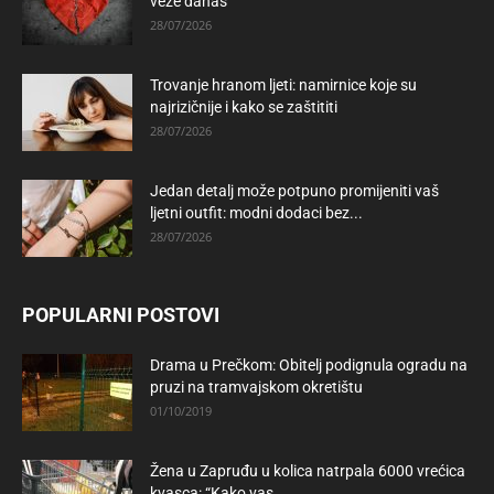
veze danas
28/07/2026
Trovanje hranom ljeti: namirnice koje su
najrizičnije i kako se zaštititi
28/07/2026
Jedan detalj može potpuno promijeniti vaš
ljetni outfit: modni dodaci bez...
28/07/2026
POPULARNI POSTOVI
Drama u Prečkom: Obitelj podignula ogradu na
pruzi na tramvajskom okretištu
01/10/2019
Žena u Zapruđu u kolica natrpala 6000 vrećica
kvasca: “Kako vas...