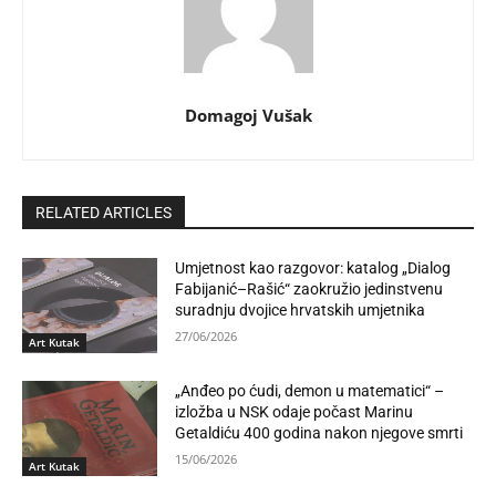
Domagoj Vušak
RELATED ARTICLES
Umjetnost kao razgovor: katalog „Dialog
Fabijanić–Rašić“ zaokružio jedinstvenu
suradnju dvojice hrvatskih umjetnika
27/06/2026
Art Kutak
„Anđeo po ćudi, demon u matematici“ –
izložba u NSK odaje počast Marinu
Getaldiću 400 godina nakon njegove smrti
15/06/2026
Art Kutak