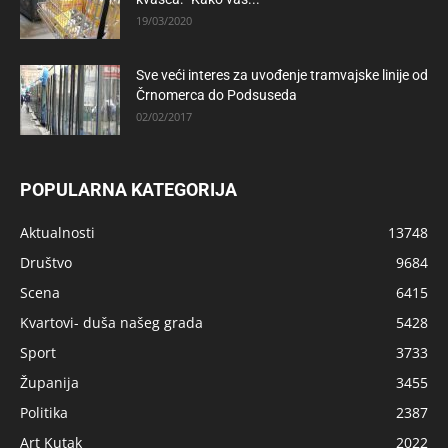
19/03/2020
Sve veći interes za uvođenje tramvajske linije od
Črnomerca do Podsuseda
02/02/2017
POPULARNA KATEGORIJA
Aktualnosti
13748
Društvo
9684
Scena
6415
Kvartovi- duša našeg grada
5428
Sport
3733
Županija
3455
Politika
2387
Art Kutak
2022