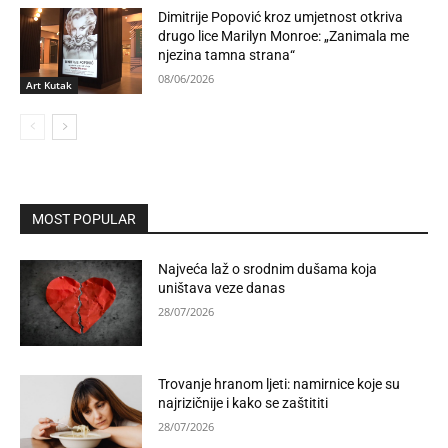
Dimitrije Popović kroz umjetnost otkriva
drugo lice Marilyn Monroe: „Zanimala me
njezina tamna strana“
08/06/2026
Art Kutak
MOST POPULAR
Najveća laž o srodnim dušama koja
uništava veze danas
28/07/2026
Trovanje hranom ljeti: namirnice koje su
najrizičnije i kako se zaštititi
28/07/2026