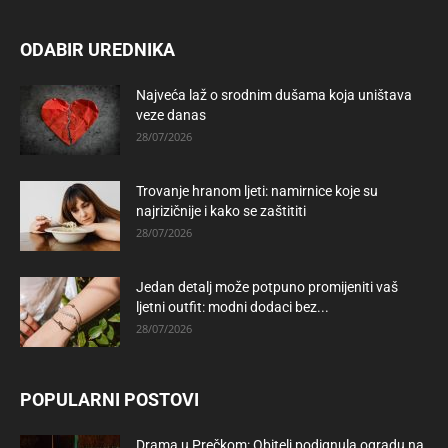
ODABIR UREDNIKA
Najveća laž o srodnim dušama koja uništava
veze danas
28/07/2026
Trovanje hranom ljeti: namirnice koje su
najrizičnije i kako se zaštititi
28/07/2026
Jedan detalj može potpuno promijeniti vaš
ljetni outfit: modni dodaci bez...
28/07/2026
POPULARNI POSTOVI
Drama u Prečkom: Obitelj podignula ogradu na