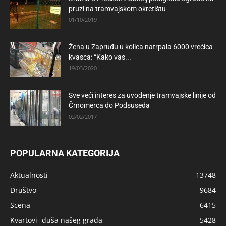
pruzi na tramvajskom okretištu
01/10/2019
Žena u Zapruđu u kolica natrpala 6000 vrećica
kvasca: “Kako vas...
19/03/2020
Sve veći interes za uvođenje tramvajske linije od
Črnomerca do Podsuseda
02/02/2017
POPULARNA KATEGORIJA
Aktualnosti
13748
Društvo
9684
Scena
6415
Kvartovi- duša našeg grada
5428