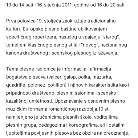
10 do 14 sati i 16. siječnja 2011. godine od 16 do 20 sati.
Prva polovica 19. stoljeća zaokružuje tradicionalnu
kulturu Europske plesne baštine oblikovanjem
specifičnog repertoara, nastalog u spajanju ”starog”,
temeljem klasičnog plesnog stila i ”novog”, nacionalnog
kanona društvenog i scenskog plesnog izražavanja.
Tema plesne radionice je informacija i afirmacija
bogatstva plesova (valcer, galop, polka, mazurka,
quadrille, polonez, cotillion) i njihovih karakteristika kao i
pripadnosti društveno-plesnim salonima i scensko-
kazališnoj umjetnosti. Upoznavanje s osnovnim plesno-
muzičkim formama romantičnog razdoblja 19 st.
namijenjeno je učenicima plesnih škola, voditeljima
plesnih grupa, pedagozima i koreografima, ali i ostalim
ljubiteljima povijesnih plesova bez obzira na predznanje.