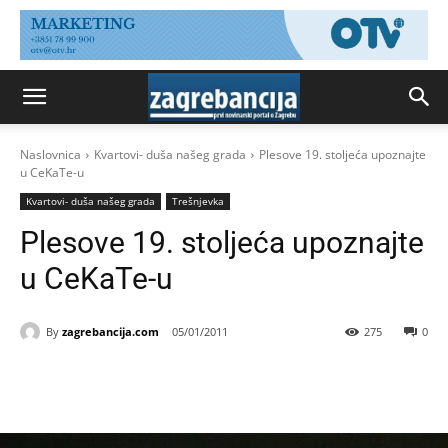
Naslovnica
Kvartovi- duša našeg grada
Plesove 19. stoljeća upoznajte
u CeKaTe-u
Kvartovi- duša našeg grada
Trešnjevka
Plesove 19. stoljeća upoznajte
u CeKaTe-u
By
zagrebancija.com
05/01/2011
275
0