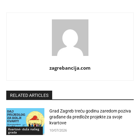
zagrebancija.com
RELATED ARTICLES
Grad Zagreb treću godinu zaredom poziva
građane da predlože projekte za svoje
kvartove
Kvartovi- duša našeg
10/07/2026
grada