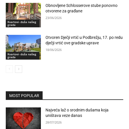
Obnovljene Schlosserove stube ponovno
otvorene za građane
23/06/2026
Kvartovi- duša našeg
grada
Otvoren Dječji vrtić u Podbrežju, 17. po redu
dječji vrtić ove gradske uprave
18/06/2026
Kvartovi- duša našeg
grada
MOST POPULAR
Najveća laž o srodnim dušama koja
uništava veze danas
28/07/2026