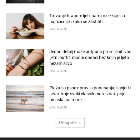
Trovanje hranom ljeti: namirnice koje su
najrizičnije i kako se zaštititi
28/07/2026
Jedan detalj može potpuno promijeniti vaš
ljetni outfit: modni dodaci bez kojih je ljeto
nezamislivo
28/07/2026
Plaža sa psom: pravila ponašanja, savjeti i
stvari koje svaki vlasnik mora znati prije
odlaska na more
27/07/2026
Učitaj više