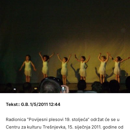
Tekst:: G.B. 1/5/2011 12:44
Radionica ”Povijesni plesovi 19. stoljeća” održat će se u
Centru za kulturu Trešnjevka, 15. siječnja 2011. godine od