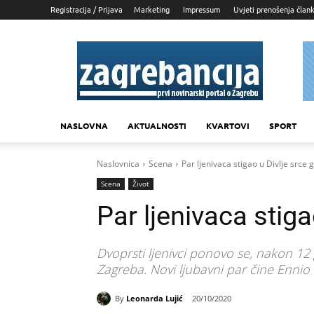
Registracija / Prijava
Marketing
Impressum
Uvjeti prenošenja član
Zagrebancija
NASLOVNA
AKTUALNOSTI
KVARTOVI
SPORT
Naslovnica
Scena
Par ljenivaca stigao u Divlje srce 
Scena
Život
Par ljenivaca stiga
Dvoprsti ljenivci ponovo se, nakon 12
Zagreba. Novi ljubavni par čine Ennio
By
Leonarda Lujić
20/10/2020