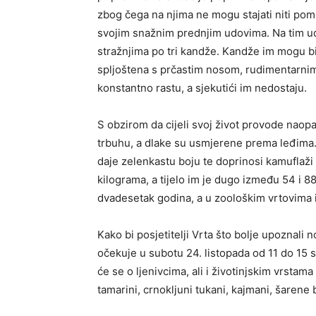
zbog čega na njima ne mogu stajati niti pomo
svojim snažnim prednjim udovima. Na tim ud
stražnjima po tri kandže. Kandže im mogu bit
spljoštena s prčastim nosom, rudimentarnim 
konstantno rastu, a sjekutići im nedostaju.
S obzirom da cijeli svoj život provode naop
trbuhu, a dlake su usmjerene prema leđima. 
daje zelenkastu boju te doprinosi kamuflaži 
kilograma, a tijelo im je dugo između 54 i 88
dvadesetak godina, a u zoološkim vrtovima i
Kako bi posjetitelji Vrta što bolje upoznali
očekuje u subotu 24. listopada od 11 do 15 
će se o ljenivcima, ali i životinjskim vrstam
tamarini, crnokljuni tukani, kajmani, šarene