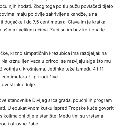
ću njih hodati. Zbog toga po tlu pužu povlačeći tijelo
ovima imaju po dvije zakrivljene kandže, a na
i dugačke i do 7,5 centimetara. Glava im je kratka i
ušima i velikim očima. Zubi su im bez korijena te
ačke, krzno simpatičnih krezubica ima razdjeljak na
Na krznu ljenivaca u prirodi se razvijaju alge što mu
životinja u krošnjama. Jedinke teže između 4 i 11
 centimetara. U prirodi žive
 dvostruko dulje.
 nove stanovnike Divljeg srca grada, poučni ih program
sati. U edukativnom kutku ispred Tropske kuće govorit
a s kojima oni dijele stanište. Među tim su vrstama
 boe i otrovne žabe.