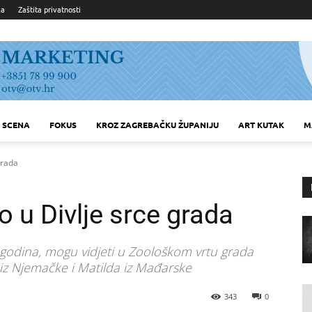
ka
Zaštita privatnosti
SCENA
FOKUS
KROZ ZAGREBAČKU ŽUPANIJU
ART KUTAK
M
grada
o u Divlje srce grada
 godina, mogu vidjeti u Zoološkom vrtu grada
 iz Njemačke i Matilda iz Mađarske
343
0