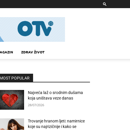
AGAZIN
ZDRAV ŽIVOT
MOST POPULAR
Najveća laž o srodnim dušama
koja uništava veze danas
28/07/2026
Trovanje hranom ljeti: namirnice
koje su najrizičnije i kako se