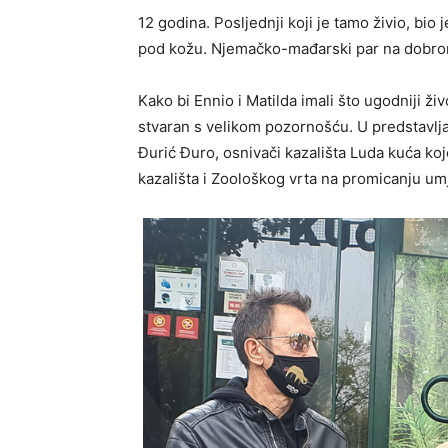
12 godina. Posljednji koji je tamo živio, bio
pod kožu. Njemačko-mađarski par na dobrom
Kako bi Ennio i Matilda imali što ugodniji ži
stvaran s velikom pozornošću. U predstavlja
Đurić Đuro, osnivači kazališta Luda kuća koje
kazališta i Zoološkog vrta na promicanju umje