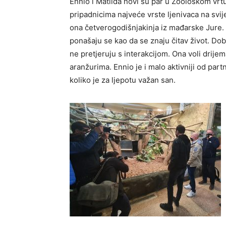
Ennio i Matilda novi su par u Zoološkom vrtu
pripadnicima najveće vrste ljenivaca na svi
ona četverogodišnjakinja iz mađarske Jure. 
ponašaju se kao da se znaju čitav život. Dobr
ne pretjeruju s interakcijom. Ona voli drijem
aranžurima. Ennio je i malo aktivniji od part
koliko je za ljepotu važan san.