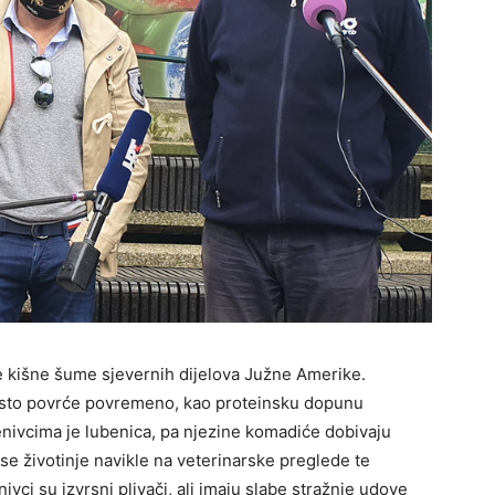
ke kišne šume sjevernih dijelova Južne Amerike.
enasto povrće povremeno, kao proteinsku dopunu
jenivcima je lubenica, pa njezine komadiće dobivaju
 se životinje navikle na veterinarske preglede te
ivci su izvrsni plivači, ali imaju slabe stražnje udove