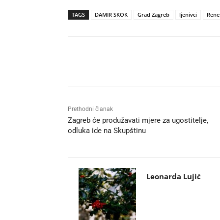
TAGS
DAMIR SKOK
Grad Zagreb
ljenivci
Rene 
Udio
Prethodni članak
Zagreb će produžavati mjere za ugostitelje,
odluka ide na Skupštinu
Leonarda Lujić