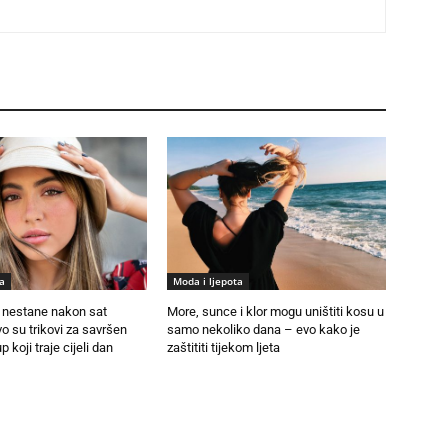
a
Moda i ljepota
nestane nakon sat
More, sunce i klor mogu uništiti kosu u
 su trikovi za savršen
samo nekoliko dana – evo kako je
p koji traje cijeli dan
zaštititi tijekom ljeta