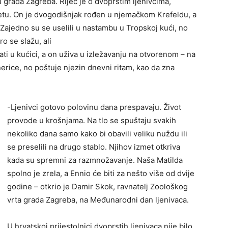
 grada Zagreba. Riječ je o dvoprstim ljenivcima,
jetu. On je dvogodišnjak rođen u njemačkom Krefeldu, a
Zajedno su se uselili u nastambu u Tropskoj kući, no
o se slažu, ali
ati u kućici, a on uživa u izležavanju na otvorenom – na
nerice, no poštuje njezin dnevni ritam, kao da zna
-Ljenivci gotovo polovinu dana prespavaju. Život
provode u krošnjama. Na tlo se spuštaju svakih
nekoliko dana samo kako bi obavili veliku nuždu ili
se preselili na drugo stablo. Njihov izmet otkriva
kada su spremni za razmnožavanje. Naša Matilda
spolno je zrela, a Ennio će biti za nešto više od dvije
godine – otkrio je Damir Skok, ravnatelj Zoološkog
vrta grada Zagreba, na Međunarodni dan ljenivaca.
U hrvatskoj prijestolnici dvoprstih ljenivaca nije bilo