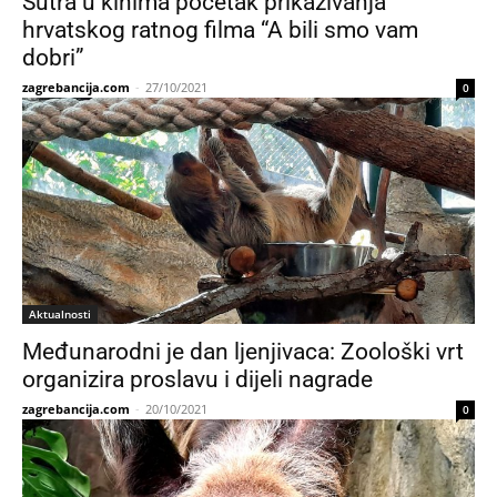
Sutra u kinima početak prikazivanja
hrvatskog ratnog filma “A bili smo vam
dobri”
zagrebancija.com
-
27/10/2021
0
Aktualnosti
Međunarodni je dan ljenjivaca: Zoološki vrt
organizira proslavu i dijeli nagrade
zagrebancija.com
-
20/10/2021
0