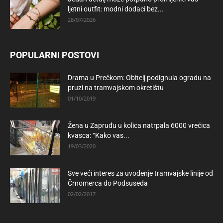
ljetni outfit: modni dodaci bez...
28/07/2026
POPULARNI POSTOVI
Drama u Prečkom: Obitelj podignula ogradu na
pruzi na tramvajskom okretištu
01/10/2019
Žena u Zapruđu u kolica natrpala 6000 vrećica
kvasca: “Kako vas...
19/03/2020
Sve veći interes za uvođenje tramvajske linije od
Črnomerca do Podsuseda
02/02/2017