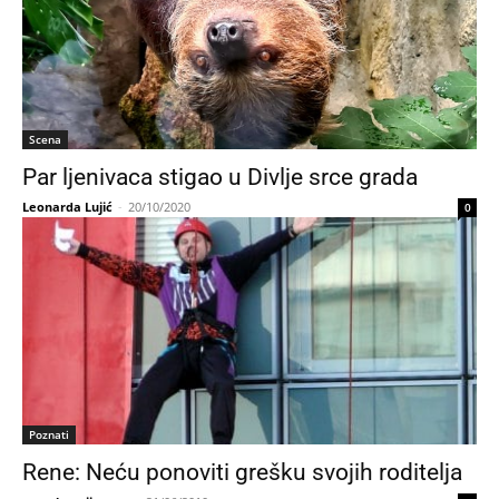
Scena
Par ljenivaca stigao u Divlje srce grada
Leonarda Lujić
-
20/10/2020
0
Poznati
Rene: Neću ponoviti grešku svojih roditelja