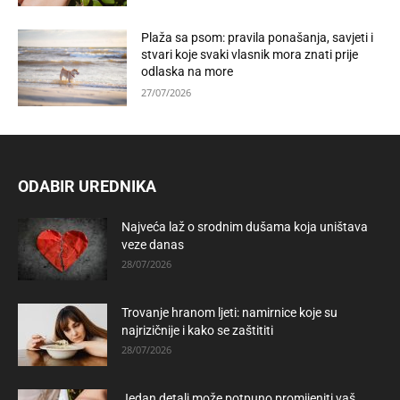
Plaža sa psom: pravila ponašanja, savjeti i
stvari koje svaki vlasnik mora znati prije
odlaska na more
27/07/2026
ODABIR UREDNIKA
Najveća laž o srodnim dušama koja uništava
veze danas
28/07/2026
Trovanje hranom ljeti: namirnice koje su
najrizičnije i kako se zaštititi
28/07/2026
Jedan detalj može potpuno promijeniti vaš