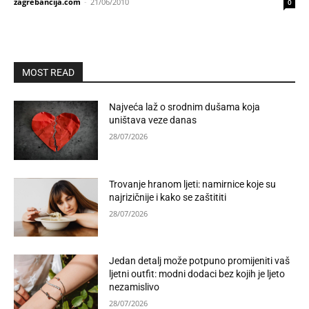
zagrebancija.com
-
21/06/2010
0
MOST READ
Najveća laž o srodnim dušama koja
uništava veze danas
28/07/2026
Trovanje hranom ljeti: namirnice koje su
najrizičnije i kako se zaštititi
28/07/2026
Jedan detalj može potpuno promijeniti vaš
ljetni outfit: modni dodaci bez kojih je ljeto
nezamislivo
28/07/2026