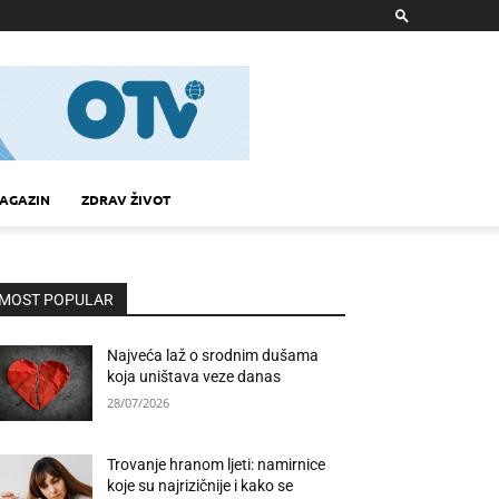
AGAZIN
ZDRAV ŽIVOT
MOST POPULAR
Najveća laž o srodnim dušama
koja uništava veze danas
28/07/2026
Trovanje hranom ljeti: namirnice
koje su najrizičnije i kako se