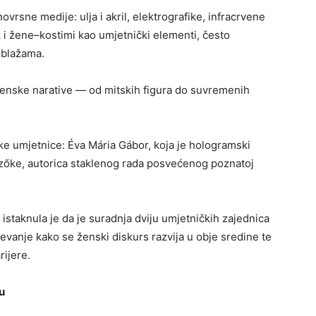
vrsne medije: ulja i akril, elektrografike, infracrvene
ak i žene–kostimi kao umjetnički elementi, često
mblažama.
e ženske narative — od mitskih figura do suvremenih
ske umjetnice: Éva Mária Gábor, koja je hologramski
Szőke, autorica staklenog rada posvećenog poznatoj
istaknula je da je suradnja dviju umjetničkih zajednica
vanje kako se ženski diskurs razvija u obje sredine te
ijere.
u