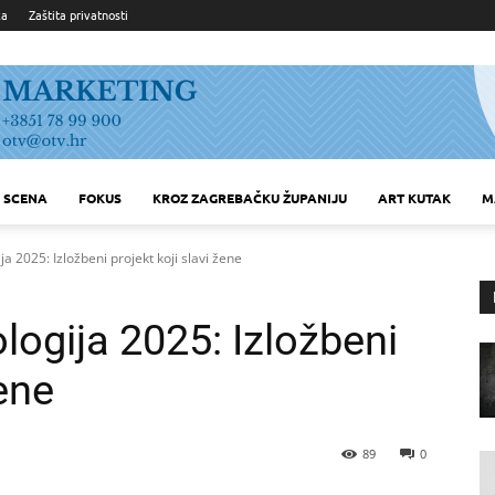
ka
Zaštita privatnosti
SCENA
FOKUS
KROZ ZAGREBAČKU ŽUPANIJU
ART KUTAK
M
a 2025: Izložbeni projekt koji slavi žene
ogija 2025: Izložbeni
žene
89
0