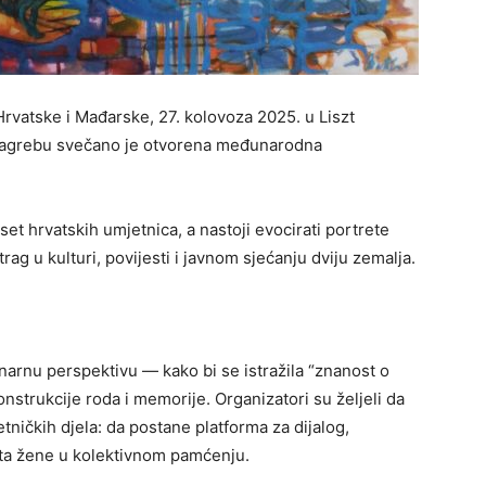
rvatske i Mađarske, 27. kolovoza 2025. u Liszt
 Zagrebu svečano je otvorena međunarodna
et hrvatskih umjetnica, a nastoji evocirati portrete
rag u kulturi, povijesti i javnom sjećanju dviju zemalja.
inarnu perspektivu — kako bi se istražila “znanost o
onstrukcije roda i memorije. Organizatori su željeli da
ničkih djela: da postane platforma za dijalog,
esta žene u kolektivnom pamćenju.