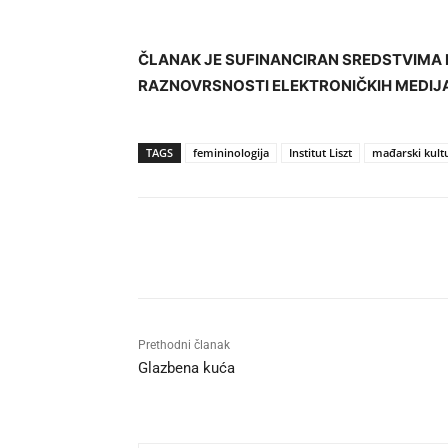
ČLANAK JE SUFINANCIRAN SREDSTVIMA 
RAZNOVRSNOSTI ELEKTRONIČKIH MEDIJ
TAGS
femininologija
Institut Liszt
mađarski kultu
Udio
Prethodni članak
Glazbena kuća