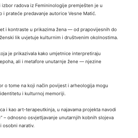
i izbor radova iz Femininologije premješten je u
o i prateće predavanje autorice Vesne Matić.
tet i kontraste u prikazima žena — od prapovijesnih do
 ženski lik uvjetuje kulturnim i društvenim okolnostima.
oja je prikazivala kako umjetnice interpretiraju
 epoha, ali i metafore unutarnje žene — njezine
r o tome na koji način povijest i arheologija mogu
dentitetu i kulturnoj memoriji.
ica i kao art-terapeutkinja, u najavama projekta navodi
ne” – odnosno osvjetljavanje unutarnjih kobnih slojeva
i osobni narativ.