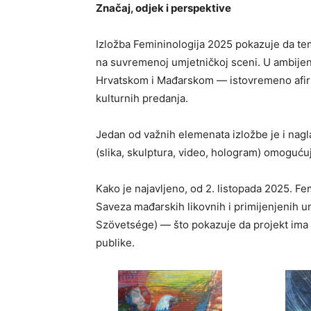
Značaj, odjek i perspektive
Izložba Femininologija 2025 pokazuje da teme
na suvremenoj umjetničkoj sceni. U ambijen
Hrvatskom i Mađarskom — istovremeno afirmi
kulturnih predanja.
Jedan od važnih elemenata izložbe je i nagl
(slika, skulptura, video, hologram) omogućuje
Kako je najavljeno, od 2. listopada 2025. Fem
Saveza mađarskih likovnih i primijenjenih
Szövetsége) — što pokazuje da projekt ima a
publike.