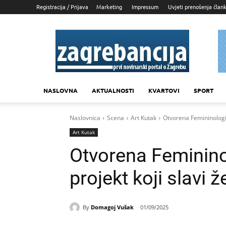
Registracija / Prijava
Marketing
Impressum
Uvjeti prenošenja član
Zagrebancija
NASLOVNA
AKTUALNOSTI
KVARTOVI
SPORT
Naslovnica
Scena
Art Kutak
Otvorena Femininologij
Art Kutak
Otvorena Femininol
projekt koji slavi 
By
Domagoj Vušak
01/09/2025