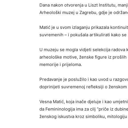
Dana nakon otvorenja u Liszt Institutu, manj
Arheološki muzej u Zagrebu, gdje je održan
Matić je u svom izlaganju prikazala kontinui
suvremenih – i pokušala artikulirati kako se
U muzeju se mogla vidjeti selekcija radova k
arheološke motive, ženske figure iz prošlih
memorije i prijeloma.
Predavanje je poslužilo i kao uvod u razgovo
doprinijeti suvremenoj refleksiji o ženskom i
Vesna Matić, koja inače djeluje i kao umjetn
da Femininologija ima za cilj “priče iz dubi
ženskog iskustva kroz simboliku, mitologiju 