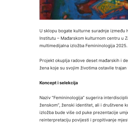
U sklopu bogate kulturne suradnje između H
Institutu – Mađarskom kulturnom centru u
multimedijalna izložba Femininologija 2025.
Projekt okuplja radove deset mađarskih i des
žena koje su svojim životima ostavile trajan t
Koncept i selekcija
Naziv “Femininologija” sugerira interdiscipl
ženskom”, ženski identitet, ali i društvene k
izložba bude više od puke prezentacije umjet
reinterpretaciju povijesti i propitivanje mj