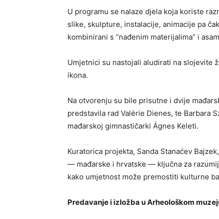
U programu se nalaze djela koja koriste razno
slike, skulpture, instalacije, animacije pa č
kombinirani s “nađenim materijalima” i asa
Umjetnici su nastojali aludirati na slojevit
ikona.
Na otvorenju su bile prisutne i dvije mađar
predstavila rad Valérie Dienes, te Barbara 
mađarskoj gimnastičarki Ágnes Keleti.
Kuratorica projekta, Sanda Stanaćev Bajzek, 
— mađarske i hrvatske — ključna za razumije
kako umjetnost može premostiti kulturne bar
Predavanje i izložba u Arheološkom muzej