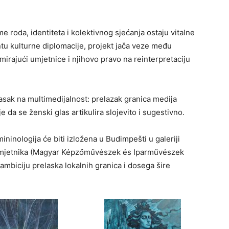
 roda, identiteta i kolektivnog sjećanja ostaju vitalne
tu kulturne diplomacije, projekt jača veze među
rajući umjetnice i njihovo pravo na reinterpretaciju
asak na multimedijalnost: prelazak granica medija
 da se ženski glas artikulira slojevito i sugestivno.
ininologija će biti izložena u Budimpešti u galeriji
 umjetnika (Magyar Képzőművészek és Iparművészek
mbiciju prelaska lokalnih granica i dosega šire