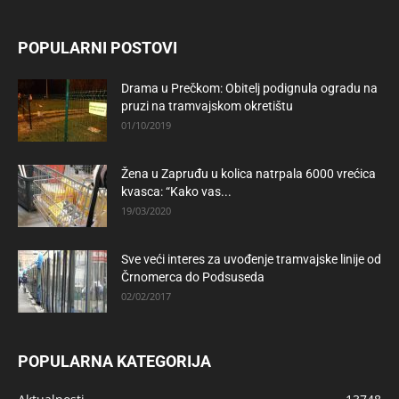
POPULARNI POSTOVI
Drama u Prečkom: Obitelj podignula ogradu na
pruzi na tramvajskom okretištu
01/10/2019
Žena u Zapruđu u kolica natrpala 6000 vrećica
kvasca: “Kako vas...
19/03/2020
Sve veći interes za uvođenje tramvajske linije od
Črnomerca do Podsuseda
02/02/2017
POPULARNA KATEGORIJA