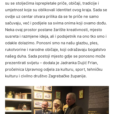
su se stoljećima isprepletale priče, običaji, tradicije i
umjetnost koje su oblikovali identitet ovog kraja. Sada se
ovdje uz centar otvara prilika da se te priče ne samo
sačuvaju, već i podijele sa svima onima koji ovamo dođu.
Neka ovaj prostor postane žarište kreativnosti, mjesto
susreta i razmjene ideja, ali i podsjetnik na ono tko smo i
odakle dolazimo. Ponosni smo na našu glazbu, ples,
rukotvorine i narodne običaje, koji odražavaju bogatstvo
našeg duha. Sada postoji mjesto gdje se ponosno može
prezentirati svijetu – dodala je Jadranka Dujić Frlan,
pročelnica Upravnog odjela za kulturu, sport, tehničku
kulturu i civilno društvo Zagrebačke županije.