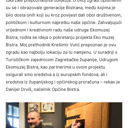
zadržale prepoznatljiva obilježja. U ovoj zgradi opismenili
su se i obrazovale generacije Bistrana, među kojima je
bilo dosta onih koji su kroz povijest dali obol društvenom,
političkom i kulturnom napretku naše općine. Zahvaljujući
vrijednom i kreativnom radu naše udruge Ekomuzej
Bistra, rodila se ideja o pokretanju projekta Eko muzej
Bistra. Moj prethodnik Krešimir Vulić prepoznao je ovu
zgradu kao najbolju lokaciju za tu namjenu. U suradnji s
Turističkom zajednicom Zagrebačke županije, Udrugom
Ekomuzej Bistra, kao partnerima u ovom projektu
osigurali smo sredstva a iz europskih fondova, ali i
sredstva iz županijskog i općinskog proračuna – rekao je
Danijel Drviš, načelnik Općine Bistra.