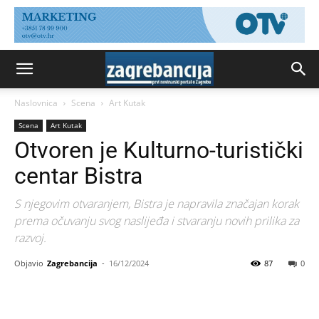
Naslovnica
Scena
Art Kutak
Scena
Art Kutak
Otvoren je Kulturno-turistički
centar Bistra
S njegovim otvaranjem, Bistra je napravila značajan korak
prema očuvanju svog naslijeđa i stvaranju novih prilika za
razvoj.
Objavio
Zagrebancija
-
16/12/2024
87
0