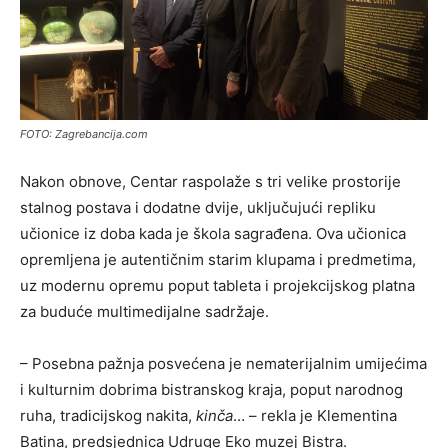
FOTO: Zagrebancija.com
Nakon obnove, Centar raspolaže s tri velike prostorije
stalnog postava i dodatne dvije, uključujući repliku
učionice iz doba kada je škola sagrađena. Ova učionica
opremljena je autentičnim starim klupama i predmetima,
uz modernu opremu poput tableta i projekcijskog platna
za buduće multimedijalne sadržaje.
– Posebna pažnja posvećena je nematerijalnim umijećima
i kulturnim dobrima bistranskog kraja, poput narodnog
ruha, tradicijskog nakita,
kinča
… – rekla je Klementina
Batina, predsjednica Udruge Eko muzej Bistra.