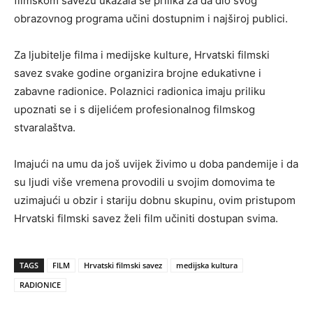
filmskom savezu ukazala se prilika za da dio svog
obrazovnog programa učini dostupnim i najširoj publici.
Za ljubitelje filma i medijske kulture, Hrvatski filmski
savez svake godine organizira brojne edukativne i
zabavne radionice. Polaznici radionica imaju priliku
upoznati se i s dijelićem profesionalnog filmskog
stvaralaštva.
Imajući na umu da još uvijek živimo u doba pandemije i da
su ljudi više vremena provodili u svojim domovima te
uzimajući u obzir i stariju dobnu skupinu, ovim pristupom
Hrvatski filmski savez želi film učiniti dostupan svima.
TAGS
FILM
Hrvatski filmski savez
medijska kultura
RADIONICE