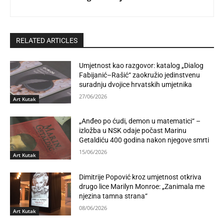
RELATED ARTICLES
Umjetnost kao razgovor: katalog „Dialog
Fabijanić–Rašić“ zaokružio jedinstvenu
suradnju dvojice hrvatskih umjetnika
27/06/2026
Art Kutak
„Anđeo po ćudi, demon u matematici“ –
izložba u NSK odaje počast Marinu
Getaldiću 400 godina nakon njegove smrti
15/06/2026
Art Kutak
Dimitrije Popović kroz umjetnost otkriva
drugo lice Marilyn Monroe: „Zanimala me
njezina tamna strana“
08/06/2026
Art Kutak