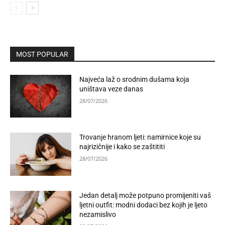
MOST POPULAR
Najveća laž o srodnim dušama koja
uništava veze danas
28/07/2026
Trovanje hranom ljeti: namirnice koje su
najrizičnije i kako se zaštititi
28/07/2026
Jedan detalj može potpuno promijeniti vaš
ljetni outfit: modni dodaci bez kojih je ljeto
nezamislivo