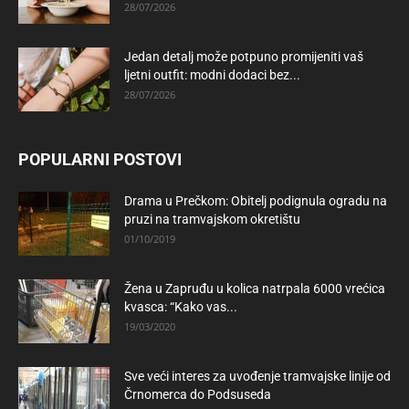
28/07/2026
Jedan detalj može potpuno promijeniti vaš
ljetni outfit: modni dodaci bez...
28/07/2026
POPULARNI POSTOVI
Drama u Prečkom: Obitelj podignula ogradu na
pruzi na tramvajskom okretištu
01/10/2019
Žena u Zapruđu u kolica natrpala 6000 vrećica
kvasca: “Kako vas...
19/03/2020
Sve veći interes za uvođenje tramvajske linije od
Črnomerca do Podsuseda