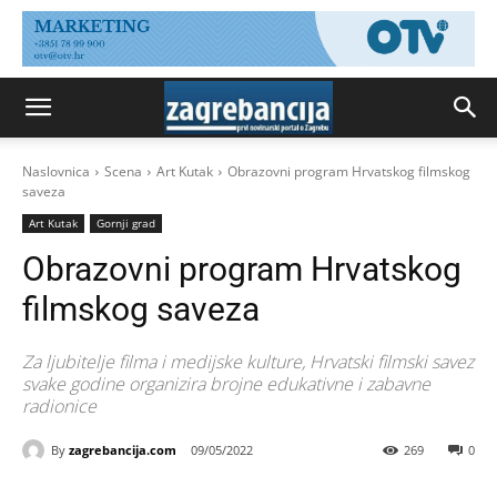
Naslovnica
Scena
Art Kutak
Obrazovni program Hrvatskog filmskog
saveza
Art Kutak
Gornji grad
Obrazovni program Hrvatskog
filmskog saveza
Za ljubitelje filma i medijske kulture, Hrvatski filmski savez
svake godine organizira brojne edukativne i zabavne
radionice
By
zagrebancija.com
09/05/2022
269
0