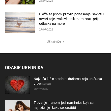
28/07/2026
Plaža sa psom: pravila ponašanja, savjeti i
stvari koje svaki vlasnik mora znati prije
odlaska na more
27/07/2026
Učitaj više
ODABIR UREDNIKA
Najveća laž o srodnim dušama koja uništava
veze danas
28/07/2026
Trovanje hranom ljeti: namirnice koje su
najrizičnije i kako se zaštititi