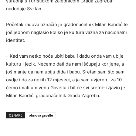
suradnji s Turističkom zajednicom Grada Zagreba-
nadodaje Svrtan.
Početak radova označio je gradonačelnik Milan Bandić te
još jednom naglasio koliko je kultura važna za nacionalni
identitet.
– Kad vam netko hoće ubiti babu i dadu onda vam ubije
kulturu i jezik. Nećemo dati da nam iščupaju korijene, a
još manje da nam ubiju dida i babu. Sretan sam što sam
ovdje i da za nekih 12 mjeseci, a ja sam uvjeren i za 10
ćemo imati umivenu Gavellu i bit će svi sretni- izjavio je
Milan Bandić, gradonačelnik Grada Zagreba.
OZNAKE
obnova gavelle