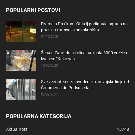
POPULARNI POSTOVI
Drama u Prečkom: Obitelj podignula ogradu na
pruzi na tramvajskom okretištu
01/10/2019
Žena u Zapruđu u kolica natrpala 6000 vrećica
kvasca: “Kako vas...
19/03/2020
Sve veći interes za uvođenje tramvajske linije od
Črnomerca do Podsuseda
02/02/2017
POPULARNA KATEGORIJA
Aktualnosti
13748