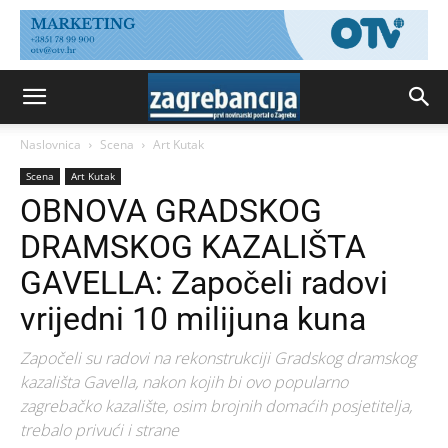
Naslovnica
Scena
Art Kutak
Scena
Art Kutak
OBNOVA GRADSKOG
DRAMSKOG KAZALIŠTA
GAVELLA: Započeli radovi
vrijedni 10 milijuna kuna
Započeli su radovi na rekonstrukciji Gradskog dramskog
kazališta Gavella, nakon kojih bi ovo popularno
zagrebačko kazalište, osim brojnih domaćih posjetitelja,
trebalo privući i strane