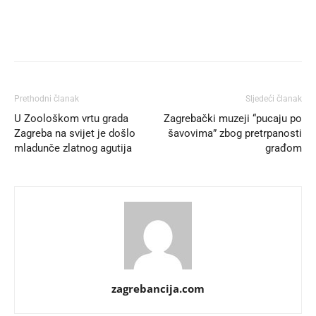
Prethodni članak
Sljedeći članak
U Zoološkom vrtu grada
Zagrebački muzeji “pucaju po
Zagreba na svijet je došlo
šavovima” zbog pretrpanosti
mladunče zlatnog agutija
građom
zagrebancija.com