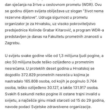
dan sjećanja na žrtve u cestovnom prometu (WDR). Ovu
se godinu diljem svijeta obilježava uz slogan ”život nema
rezervne dijelove”. Udruga sigurnost u prometu
organizator je za Hrvatsku, uz visoko pokroviteljstvo
predsjednice Kolinde Grabar Kitarović, a program WDR-a
predstavljen je danas na Fakultetu prometnih znanosti u
Zagrebu.
U svijetu svake godine više od 1,3 milijuna ljudi pogine, a
oko 50 milijuna bude teško ozlijeđeno u prometnim
nesrećama. U proteklih deset godina u Hrvatskoj se
dogodilo 372.829 prometnih nesreća u kojima je
nastradalo 165.808 osoba, od kojih je poginulo 3.764
osoba, teško ozlijeđeno 30.127, a lakše 131.917 osoba.
Svakih 6 sekundi netko pogine ili ostane trajni invalid u
svijetu, a najčešće ginu mladi starosti od 15 do 29 godina,
navode podaci Svjetske zdravstvene organizacije.