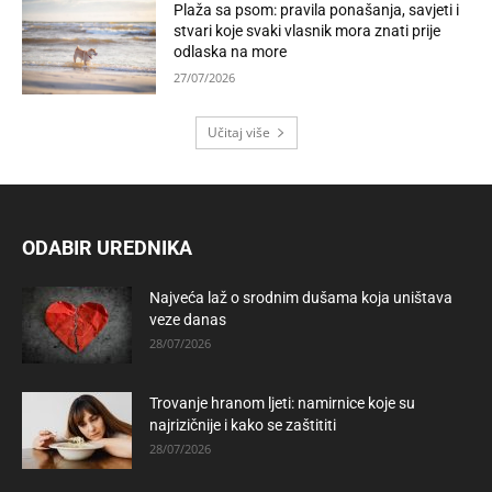
Plaža sa psom: pravila ponašanja, savjeti i
stvari koje svaki vlasnik mora znati prije
odlaska na more
27/07/2026
Učitaj više
ODABIR UREDNIKA
Najveća laž o srodnim dušama koja uništava
veze danas
28/07/2026
Trovanje hranom ljeti: namirnice koje su
najrizičnije i kako se zaštititi
28/07/2026