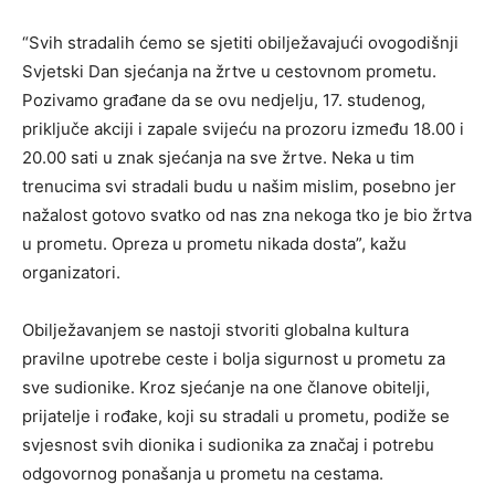
“Svih stradalih ćemo se sjetiti obilježavajući ovogodišnji
Svjetski Dan sjećanja na žrtve u cestovnom prometu.
Pozivamo građane da se ovu nedjelju, 17. studenog,
priključe akciji i zapale svijeću na prozoru između 18.00 i
20.00 sati u znak sjećanja na sve žrtve. Neka u tim
trenucima svi stradali budu u našim mislim, posebno jer
nažalost gotovo svatko od nas zna nekoga tko je bio žrtva
u prometu. Opreza u prometu nikada dosta”, kažu
organizatori.
Obilježavanjem se nastoji stvoriti globalna kultura
pravilne upotrebe ceste i bolja sigurnost u prometu za
sve sudionike. Kroz sjećanje na one članove obitelji,
prijatelje i rođake, koji su stradali u prometu, podiže se
svjesnost svih dionika i sudionika za značaj i potrebu
odgovornog ponašanja u prometu na cestama.