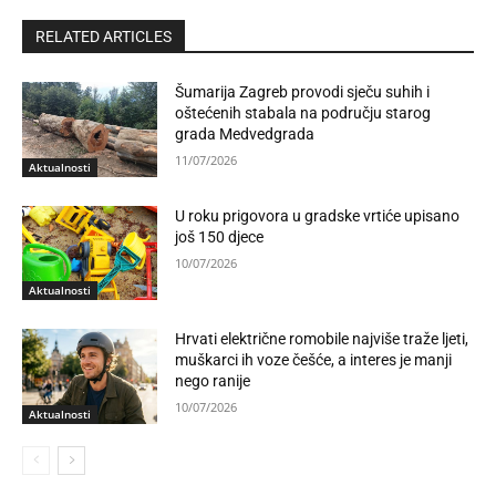
RELATED ARTICLES
Šumarija Zagreb provodi sječu suhih i
oštećenih stabala na području starog
grada Medvedgrada
11/07/2026
Aktualnosti
U roku prigovora u gradske vrtiće upisano
još 150 djece
10/07/2026
Aktualnosti
Hrvati električne romobile najviše traže ljeti,
muškarci ih voze češće, a interes je manji
nego ranije
10/07/2026
Aktualnosti