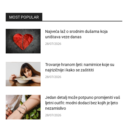
MOST POPULAR
Najveća laž o srodnim dušama koja
uništava veze danas
28/07/2026
Trovanje hranom ljeti: namirnice koje su
najrizičnije i kako se zaštititi
28/07/2026
Jedan detalj može potpuno promijeniti vaš
ljetni outfit: modni dodaci bez kojih je ljeto
nezamislivo
28/07/2026