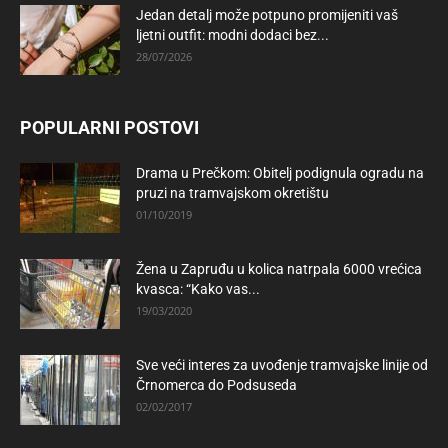
Jedan detalj može potpuno promijeniti vaš
ljetni outfit: modni dodaci bez...
28/07/2026
POPULARNI POSTOVI
Drama u Prečkom: Obitelj podignula ogradu na
pruzi na tramvajskom okretištu
01/10/2019
Žena u Zapruđu u kolica natrpala 6000 vrećica
kvasca: “Kako vas...
19/03/2020
Sve veći interes za uvođenje tramvajske linije od
Črnomerca do Podsuseda
02/02/2017