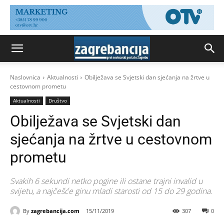
Naslovnica
Aktualnosti
Obilježava se Svjetski dan sjećanja na žrtve u
cestovnom prometu
Aktualnosti
Društvo
Obilježava se Svjetski dan
sjećanja na žrtve u cestovnom
prometu
Svakih 6 sekundi netko pogine ili ostane trajni invalid u
svijetu, a najčešće ginu mladi starosti od 15 do 29 godina.
By
zagrebancija.com
15/11/2019
307
0