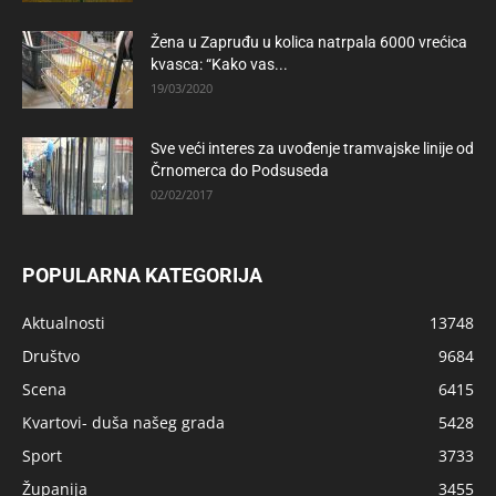
Žena u Zapruđu u kolica natrpala 6000 vrećica
kvasca: “Kako vas...
19/03/2020
Sve veći interes za uvođenje tramvajske linije od
Črnomerca do Podsuseda
02/02/2017
POPULARNA KATEGORIJA
Aktualnosti
13748
Društvo
9684
Scena
6415
Kvartovi- duša našeg grada
5428
Sport
3733
Županija
3455