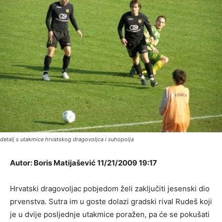
detalj s utakmice hrvatskog dragovoljca i suhopolja
Autor: Boris Matijašević 11/21/2009 19:17
Hrvatski dragovoljac pobjedom želi zaključiti jesenski dio
prvenstva. Sutra im u goste dolazi gradski rival Rudeš koji
je u dvije posljednje utakmice poražen, pa će se pokušati