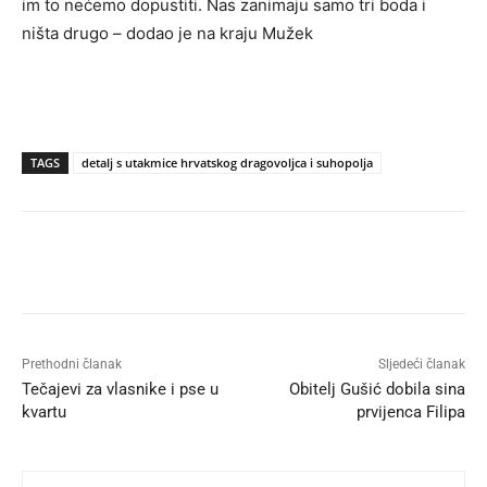
im to nećemo dopustiti. Nas zanimaju samo tri boda i
ništa drugo – dodao je na kraju Mužek
TAGS
detalj s utakmice hrvatskog dragovoljca i suhopolja
Prethodni članak
Sljedeći članak
Tečajevi za vlasnike i pse u
Obitelj Gušić dobila sina
kvartu
prvijenca Filipa