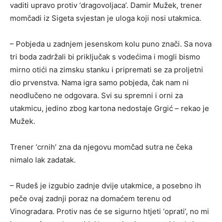
vaditi upravo protiv ‘dragovoljaca’. Damir Mužek, trener
momčadi iz Sigeta svjestan je uloga koji nosi utakmica.
– Pobjeda u zadnjem jesenskom kolu puno znači. Sa nova
tri boda zadržali bi priključak s vodećima i mogli bismo
mirno otići na zimsku stanku i pripremati se za proljetni
dio prvenstva. Nama igra samo pobjeda, čak nam ni
neodlučeno ne odgovara. Svi su spremni i orni za
utakmicu, jedino zbog kartona nedostaje Grgić – rekao je
Mužek.
Trener ‘crnih’ zna da njegovu momčad sutra ne čeka
nimalo lak zadatak.
– Rudeš je izgubio zadnje dvije utakmice, a posebno ih
peče ovaj zadnji poraz na domaćem terenu od
Vinogradara. Protiv nas će se sigurno htjeti ‘oprati’, no mi