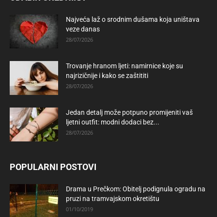
Najveća laž o srodnim dušama koja uništava
veze danas
28/07/2026
Trovanje hranom ljeti: namirnice koje su
najrizičnije i kako se zaštititi
28/07/2026
Jedan detalj može potpuno promijeniti vaš
ljetni outfit: modni dodaci bez...
28/07/2026
POPULARNI POSTOVI
Drama u Prečkom: Obitelj podignula ogradu na
pruzi na tramvajskom okretištu
01/10/2019