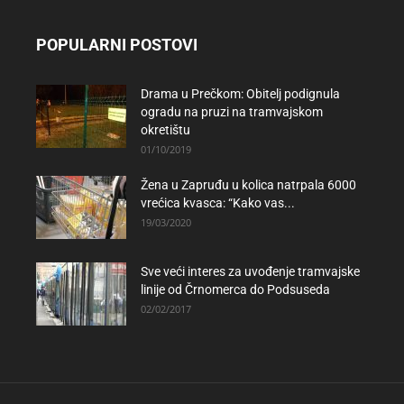
POPULARNI POSTOVI
Drama u Prečkom: Obitelj podignula
ogradu na pruzi na tramvajskom
okretištu
01/10/2019
Žena u Zapruđu u kolica natrpala 6000
vrećica kvasca: “Kako vas...
19/03/2020
Sve veći interes za uvođenje tramvajske
linije od Črnomerca do Podsuseda
02/02/2017