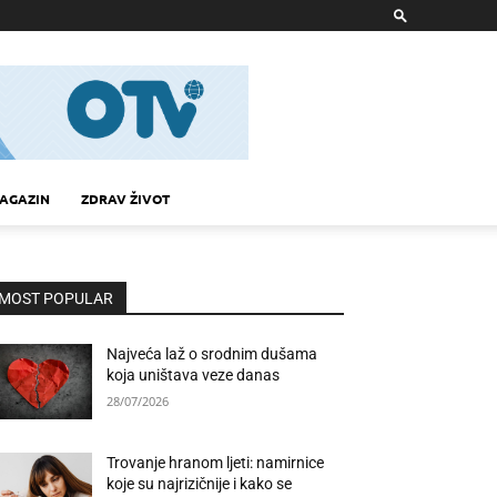
AGAZIN
ZDRAV ŽIVOT
MOST POPULAR
Najveća laž o srodnim dušama
koja uništava veze danas
28/07/2026
Trovanje hranom ljeti: namirnice
koje su najrizičnije i kako se