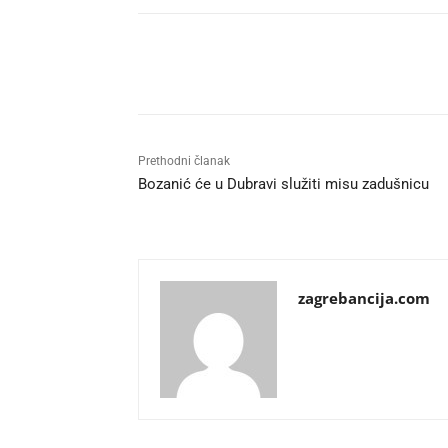
Udio
Prethodni članak
Bozanić će u Dubravi služiti misu zadušnicu
zagrebancija.com