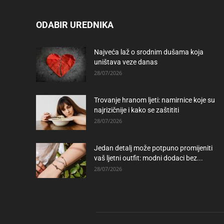
ODABIR UREDNIKA
Najveća laž o srodnim dušama koja
uništava veze danas
28/07/2026
Trovanje hranom ljeti: namirnice koje su
najrizičnije i kako se zaštititi
28/07/2026
Jedan detalj može potpuno promijeniti
vaš ljetni outfit: modni dodaci bez...
28/07/2026