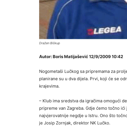
Dražen Biškup
Autor: Boris Matijašević 12/9/2009 10:42
Nogometaši Lučkog sa pripremama za proljet
planirane su u dva dijela. Prvi, koji će se od
krajevima.
– Klub ima sredstva da igračima omogući 
pripreme van Zagreba. Gdje ćemo točno ići
najvjerovatnije negdje u Istru. Ono što točno
je Josip Zornjak, direktor NK Lučko.