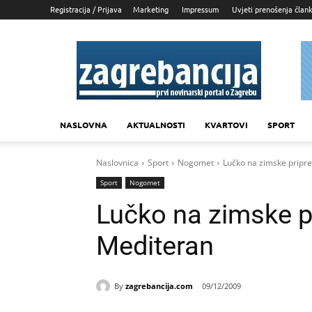
Registracija / Prijava
Marketing
Impressum
Uvjeti prenošenja član
Zagrebancija
NASLOVNA
AKTUALNOSTI
KVARTOVI
SPORT
Naslovnica
Sport
Nogomet
Lučko na zimske pripr
Sport
Nogomet
Lučko na zimske p
Mediteran
By
zagrebancija.com
09/12/2009