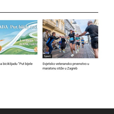
Sport
na biciklijadu “Put bijele
Svjetsko veteransko prvenstvo u
maratonu stiže u Zagreb