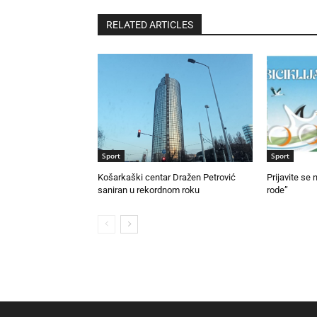
RELATED ARTICLES
Sport
Sport
Košarkaški centar Dražen Petrović
Prijavite se 
saniran u rekordnom roku
rode”