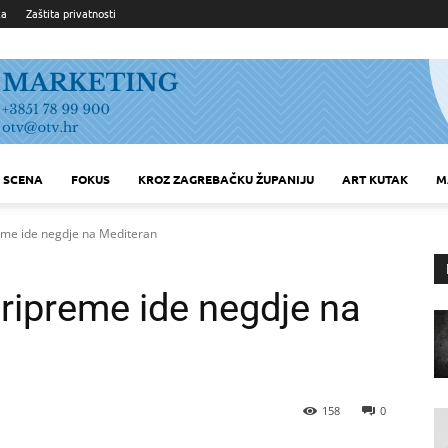
ka
Zaštita privatnosti
SCENA
FOKUS
KROZ ZAGREBAČKU ŽUPANIJU
ART KUTAK
M
eme ide negdje na Mediteran
ripreme ide negdje na
158
0