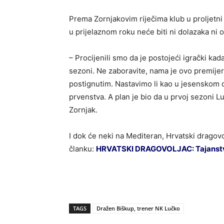
Prema Zornjakovim riječima klub u proljetni
u prijelaznom roku neće biti ni dolazaka ni 
– Procijenili smo da je postojeći igrački kad
sezoni. Ne zaboravite, nama je ovo premije
postignutim. Nastavimo li kao u jesenskom d
prvenstva. A plan je bio da u prvoj sezoni L
Zornjak.
I dok će neki na Mediteran, Hrvatski dragovo
članku:
HRVATSKI DRAGOVOLJAC: Tajanstven
TAGS
Dražen Biškup, trener NK Lučko