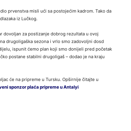
 dio prvenstva misli ući sa postojećim kadrom. Tako da
odlazaka iz Lučkog.
ar dovoljan za postizanje dobrog rezultata u ovoj
rna drugoligaška sezona i vrlo smo zadovoljni dosd
ijelu, ispunit ćemo plan koji smo donijeli pred početak
učko postane stabilni drugoligaš – dodao je na kraju
ljac će na pripreme u Tursku. Opširnije čitajte u
i sponzor plaća pripreme u Antalyi