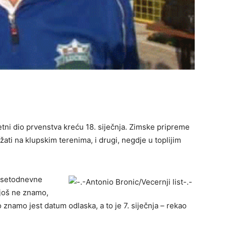
ni dio prvenstva kreću 18. siječnja. Zimske pripreme
ržati na klupskim terenima, i drugi, negdje u toplijim
desetodnevne
 još ne znamo,
 znamo jest datum odlaska, a to je 7. siječnja – rekao