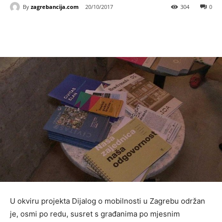
By
zagrebancija.com
20/10/2017
304
0
U okviru projekta Dijalog o mobilnosti u Zagrebu održan
je, osmi po redu, susret s građanima po mjesnim