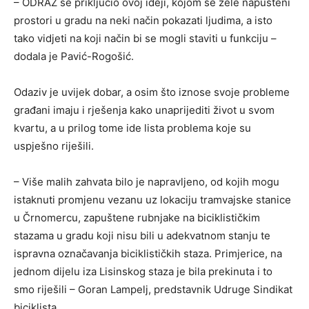
– ODRAZ se priključio ovoj ideji, kojom se žele napušteni
prostori u gradu na neki način pokazati ljudima, a isto
tako vidjeti na koji način bi se mogli staviti u funkciju –
dodala je Pavić-Rogošić.
Odaziv je uvijek dobar, a osim što iznose svoje probleme
građani imaju i rješenja kako unaprijediti život u svom
kvartu, a u prilog tome ide lista problema koje su
uspješno riješili.
– Više malih zahvata bilo je napravljeno, od kojih mogu
istaknuti promjenu vezanu uz lokaciju tramvajske stanice
u Črnomercu, zapuštene rubnjake na biciklističkim
stazama u gradu koji nisu bili u adekvatnom stanju te
ispravna označavanja biciklističkih staza. Primjerice, na
jednom dijelu iza Lisinskog staza je bila prekinuta i to
smo riješili – Goran Lampelj, predstavnik Udruge Sindikat
biciklista.