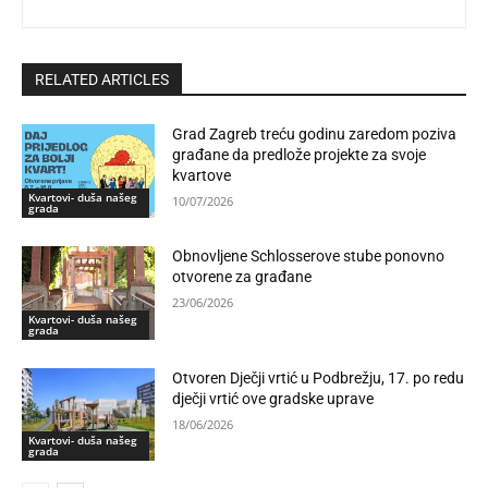
RELATED ARTICLES
Grad Zagreb treću godinu zaredom poziva
građane da predlože projekte za svoje
kvartove
Kvartovi- duša našeg
10/07/2026
grada
Obnovljene Schlosserove stube ponovno
otvorene za građane
23/06/2026
Kvartovi- duša našeg
grada
Otvoren Dječji vrtić u Podbrežju, 17. po redu
dječji vrtić ove gradske uprave
18/06/2026
Kvartovi- duša našeg
grada