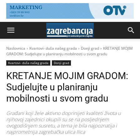
Naslovnica
Kvartovi- duša našeg grada
Donji grad
KRETANJE MOJIM
GRADOM: Sudjelujte u planiranju mobilnosti u svom gradu
Kvartovi- duša našeg grada
Donji grad
KRETANJE MOJIM GRADOM:
Sudjelujte u planiranju
mobilnosti u svom gradu
Građani koji žele aktivno doprinijeti kvaliteti života u
njihovoj zajednici okupili su se na posljednjem
ovogodišnjem susretu, a tema je bila najpoznatija i
najprometnija zagrebačka ulica Ilica