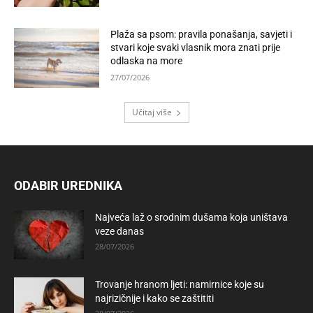
Plaža sa psom: pravila ponašanja, savjeti i
stvari koje svaki vlasnik mora znati prije
odlaska na more
27/07/2026
Učitaj više
ODABIR UREDNIKA
Najveća laž o srodnim dušama koja uništava
veze danas
28/07/2026
Trovanje hranom ljeti: namirnice koje su
najrizičnije i kako se zaštititi