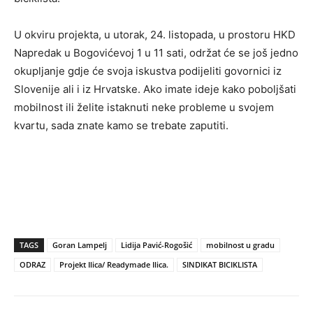
U okviru projekta, u utorak, 24. listopada, u prostoru HKD
Napredak u Bogovićevoj 1 u 11 sati, održat će se još jedno
okupljanje gdje će svoja iskustva podijeliti govornici iz
Slovenije ali i iz Hrvatske. Ako imate ideje kako poboljšati
mobilnost ili želite istaknuti neke probleme u svojem
kvartu, sada znate kamo se trebate zaputiti.
TAGS
Goran Lampelj
Lidija Pavić-Rogošić
mobilnost u gradu
ODRAZ
Projekt Ilica/ Readymade Ilica.
SINDIKAT BICIKLISTA