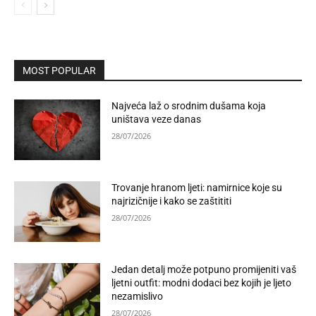
MOST POPULAR
Najveća laž o srodnim dušama koja
uništava veze danas
28/07/2026
Trovanje hranom ljeti: namirnice koje su
najrizičnije i kako se zaštititi
28/07/2026
Jedan detalj može potpuno promijeniti vaš
ljetni outfit: modni dodaci bez kojih je ljeto
nezamislivo
28/07/2026