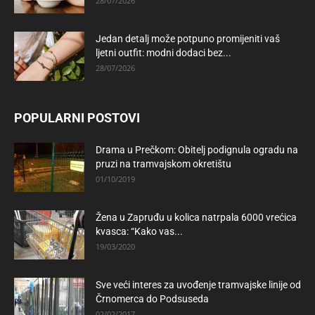
28/07/2026
Jedan detalj može potpuno promijeniti vaš
ljetni outfit: modni dodaci bez...
28/07/2026
POPULARNI POSTOVI
Drama u Prečkom: Obitelj podignula ogradu na
pruzi na tramvajskom okretištu
01/10/2019
Žena u Zapruđu u kolica natrpala 6000 vrećica
kvasca: “Kako vas...
19/03/2020
Sve veći interes za uvođenje tramvajske linije od
Črnomerca do Podsuseda
02/02/2017