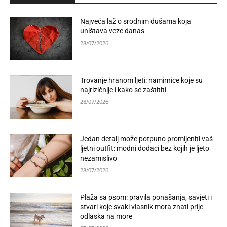
Najveća laž o srodnim dušama koja
uništava veze danas
28/07/2026
Trovanje hranom ljeti: namirnice koje su
najrizičnije i kako se zaštititi
28/07/2026
Jedan detalj može potpuno promijeniti vaš
ljetni outfit: modni dodaci bez kojih je ljeto
nezamislivo
28/07/2026
Plaža sa psom: pravila ponašanja, savjeti i
stvari koje svaki vlasnik mora znati prije
odlaska na more