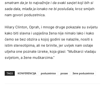
smatram da je to najvažnije i da svaki savjet koji bih si
sada dala, mlađa ja ionako ne bi poslušala,
kroz smijeh
nam govori poduzetnica.
Hilary Clinton, Oprah, i mnoge druge pokazale su svijetu
kako biti slavna i uspješna žena nije nimalo lako i kako
ćemo se bez obzira u kojoj godini se nalazile, nositi s
istim stereotipima, ali ne brinite, jer uvijek nam ostaje
utjeha one poznate izreke, koja glasi: “Muškarci vladaju
svijetom, a žene muškarcima.”
TAGS
KONFERENCIJA
poduzetnice
posao
žene poduzetnice