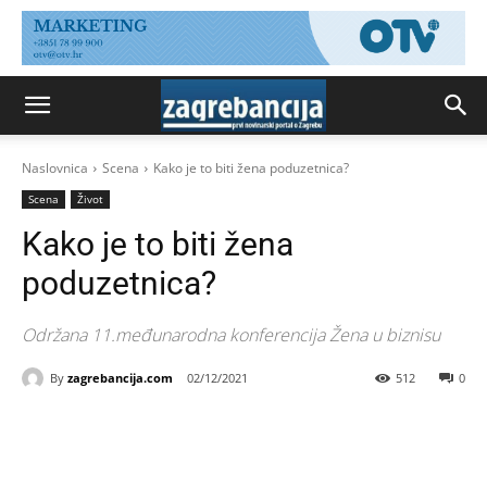
Naslovnica
Scena
Kako je to biti žena poduzetnica?
Scena
Život
Kako je to biti žena
poduzetnica?
Održana 11.međunarodna konferencija Žena u biznisu
By
zagrebancija.com
02/12/2021
512
0