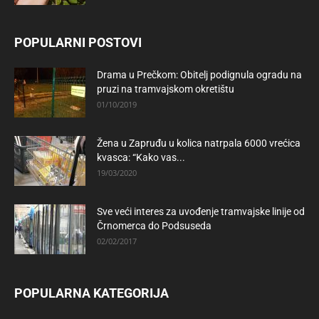
POPULARNI POSTOVI
Drama u Prečkom: Obitelj podignula ogradu na
pruzi na tramvajskom okretištu
01/10/2019
Žena u Zapruđu u kolica natrpala 6000 vrećica
kvasca: “Kako vas...
19/03/2020
Sve veći interes za uvođenje tramvajske linije od
Črnomerca do Podsuseda
02/02/2017
POPULARNA KATEGORIJA