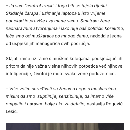
– Ja sam “control freak” i toga bih se htjela riješiti.
Skidanje čarapa i uzimanje laptopa u isto vrijeme
ponekad je previše i za mene samu. Smatram žene
nadnaravnim stvorenjima i iako nije baš politički korektno,
jače smo od muškaraca po mnogo čemu,
nadodaje jedna
od uspješnijih menagerica ovih područja.
Stajati rame uz rame s muškim kolegama, podsjećajući ih
pritom da nije važna visina njihovih potpetica već njihove
inteligencije, životni je moto svake žene poduzetnice.
–
Više volim surađivati sa ženama nego s muškarcima,
mislim da smo suptilnije, senzibilnije, da imamo više
empatije i naravno bolje oko za detalje,
nastavlja Rogović
Lekić.