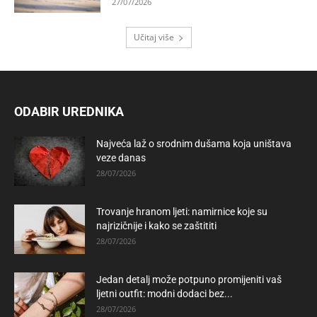
27/07/2026
Učitaj više
ODABIR UREDNIKA
Najveća laž o srodnim dušama koja uništava
veze danas
28/07/2026
Trovanje hranom ljeti: namirnice koje su
najrizičnije i kako se zaštititi
28/07/2026
Jedan detalj može potpuno promijeniti vaš
ljetni outfit: modni dodaci bez...
28/07/2026