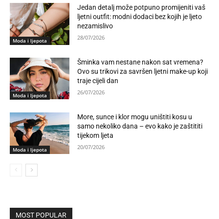
Jedan detalj može potpuno promijeniti vaš
ljetni outfit: modni dodaci bez kojih je ljeto
nezamislivo
28/07/2026
Moda i ljepota
Šminka vam nestane nakon sat vremena?
Ovo su trikovi za savršen ljetni make-up koji
traje cijeli dan
26/07/2026
Moda i ljepota
More, sunce i klor mogu uništiti kosu u
samo nekoliko dana – evo kako je zaštititi
tijekom ljeta
20/07/2026
Moda i ljepota
MOST POPULAR