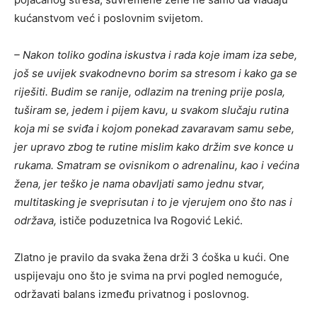
kućanstvom već i poslovnim svijetom.
– Nakon toliko godina iskustva i rada koje imam iza sebe,
još se uvijek svakodnevno borim sa stresom i kako ga se
riješiti. Budim se ranije, odlazim na trening prije posla,
tuširam se, jedem i pijem kavu, u svakom slučaju rutina
koja mi se sviđa i kojom ponekad zavaravam samu sebe,
jer upravo zbog te rutine mislim kako držim sve konce u
rukama. Smatram se ovisnikom o adrenalinu, kao i većina
žena, jer teško je nama obavljati samo jednu stvar,
multitasking je sveprisutan i to je vjerujem ono što nas i
održava,
ističe poduzetnica Iva Rogović Lekić.
Zlatno je pravilo da svaka žena drži 3 ćoška u kući. One
uspijevaju ono što je svima na prvi pogled nemoguće,
održavati balans između privatnog i poslovnog.