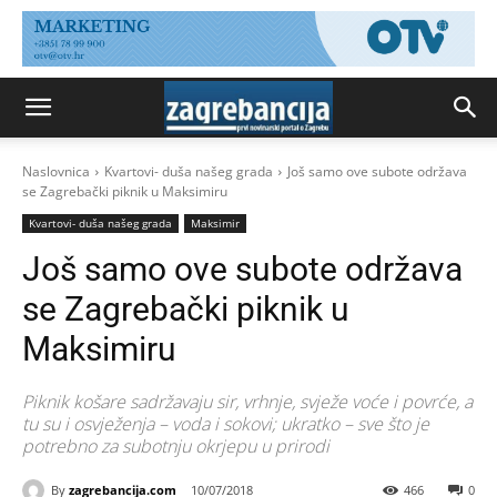
Naslovnica
Kvartovi- duša našeg grada
Još samo ove subote održava
se Zagrebački piknik u Maksimiru
Kvartovi- duša našeg grada
Maksimir
Još samo ove subote održava
se Zagrebački piknik u
Maksimiru
Piknik košare sadržavaju sir, vrhnje, svježe voće i povrće, a
tu su i osvježenja – voda i sokovi; ukratko – sve što je
potrebno za subotnju okrjepu u prirodi
By
zagrebancija.com
10/07/2018
466
0