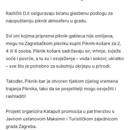
Različiti DJi osiguravaju biranu glazbenu podlogu za
najopušteniju piknik atmosferu u gradu.
Svi oni kojima priprema piknik-gableca nije omiljena,
mogu na Zagrebačkom pikniku kupiti Piknik-košare za 2,
4 ili 6 osoba. Piknik košare sadržavaju sir, vrhnje, svježe
voće i povrće, a tu su i osvježenja – voda i sokovi; ukratko
– sve što je potrebno za subotnju okrjepu u prirodi.
Također, Piknik-bar je otvoren tijekom cijelog vremena
trajanja Piknika, tako da se posjetitelji mogu osvježiti i
rashladiti!
Projekt organizira Katapult promocija u partnerstvu s
Javnom ustanovom Maksimir i Turističkom zajednicom
grada Zagreba.