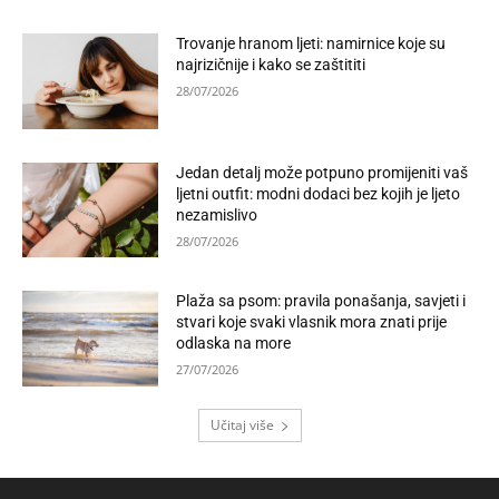
Trovanje hranom ljeti: namirnice koje su
najrizičnije i kako se zaštititi
28/07/2026
Jedan detalj može potpuno promijeniti vaš
ljetni outfit: modni dodaci bez kojih je ljeto
nezamislivo
28/07/2026
Plaža sa psom: pravila ponašanja, savjeti i
stvari koje svaki vlasnik mora znati prije
odlaska na more
27/07/2026
Učitaj više