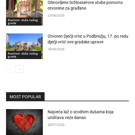
Obnovljene Schlosserove stube ponovno
otvorene za građane
23/06/2026
Kvartovi- duša našeg
grada
Otvoren Dječji vrtić u Podbrežju, 17. po redu
dječji vrtić ove gradske uprave
18/06/2026
Kvartovi- duša našeg
grada
MOST POPULAR
Najveća laž o srodnim dušama koja
uništava veze danas
28/07/2026