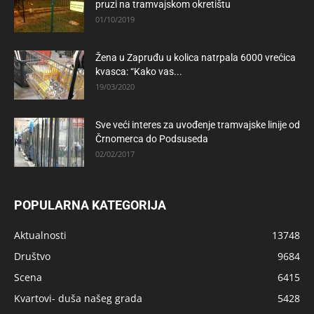
pruzi na tramvajskom okretištu
01/10/2019
Žena u Zapruđu u kolica natrpala 6000 vrećica
kvasca: “Kako vas...
19/03/2020
Sve veći interes za uvođenje tramvajske linije od
Črnomerca do Podsuseda
02/02/2017
POPULARNA KATEGORIJA
Aktualnosti
13748
Društvo
9684
Scena
6415
Kvartovi- duša našeg grada
5428