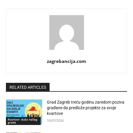
zagrebancija.com
RELATED ARTICLES
Grad Zagreb treću godinu zaredom poziva
građane da predlože projekte za svoje
kvartove
Kvartovi- duša našeg
10/07/2026
grada