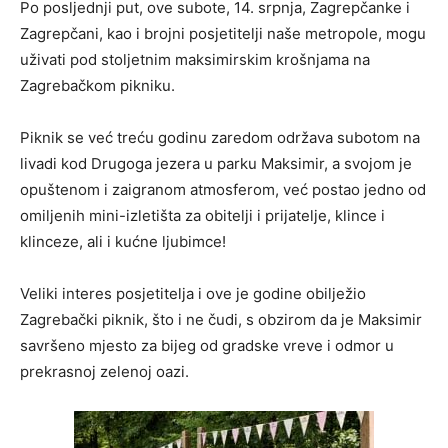
Po posljednji put, ove subote, 14. srpnja, Zagrepčanke i
Zagrepčani, kao i brojni posjetitelji naše metropole, mogu
uživati pod stoljetnim maksimirskim krošnjama na
Zagrebačkom pikniku.
Piknik se već treću godinu zaredom održava subotom na
livadi kod Drugoga jezera u parku Maksimir, a svojom je
opuštenom i zaigranom atmosferom, već postao jedno od
omiljenih mini-izletišta za obitelji i prijatelje, klince i
klinceze, ali i kućne ljubimce!
Veliki interes posjetitelja i ove je godine obilježio
Zagrebački piknik, što i ne čudi, s obzirom da je Maksimir
savršeno mjesto za bijeg od gradske vreve i odmor u
prekrasnoj zelenoj oazi.