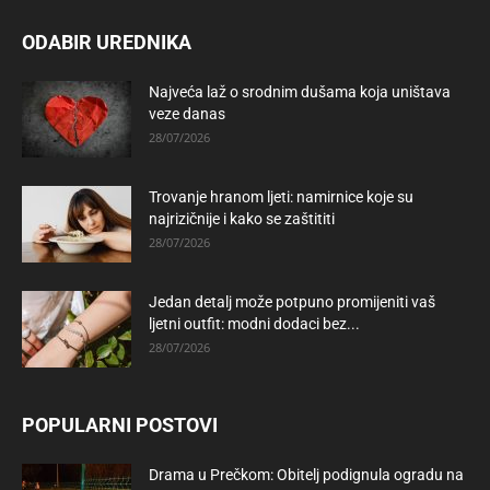
ODABIR UREDNIKA
Najveća laž o srodnim dušama koja uništava
veze danas
28/07/2026
Trovanje hranom ljeti: namirnice koje su
najrizičnije i kako se zaštititi
28/07/2026
Jedan detalj može potpuno promijeniti vaš
ljetni outfit: modni dodaci bez...
28/07/2026
POPULARNI POSTOVI
Drama u Prečkom: Obitelj podignula ogradu na