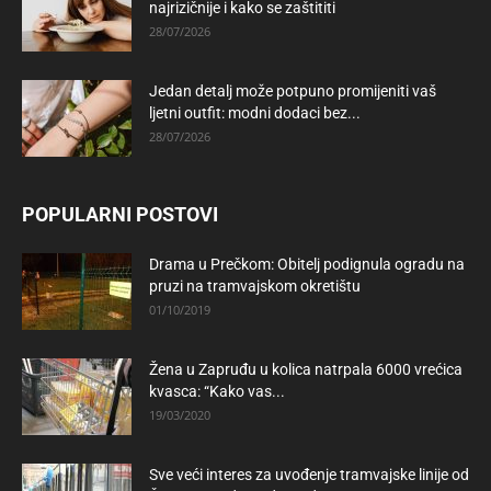
najrizičnije i kako se zaštititi
28/07/2026
Jedan detalj može potpuno promijeniti vaš
ljetni outfit: modni dodaci bez...
28/07/2026
POPULARNI POSTOVI
Drama u Prečkom: Obitelj podignula ogradu na
pruzi na tramvajskom okretištu
01/10/2019
Žena u Zapruđu u kolica natrpala 6000 vrećica
kvasca: “Kako vas...
19/03/2020
Sve veći interes za uvođenje tramvajske linije od