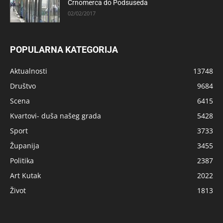
Črnomerca do Podsuseda
02/02/2017
POPULARNA KATEGORIJA
Aktualnosti
13748
Društvo
9684
Scena
6415
Kvartovi- duša našeg grada
5428
Sport
3733
Županija
3455
Politika
2387
Art Kutak
2022
Život
1813