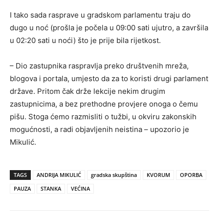
I tako sada rasprave u gradskom parlamentu traju do
dugo u noć (prošla je počela u 09:00 sati ujutro, a završila
u 02:20 sati u noći) što je prije bila rijetkost.
– Dio zastupnika raspravlja preko društvenih mreža,
blogova i portala, umjesto da za to koristi drugi parlament
države. Pritom čak drže lekcije nekim drugim
zastupnicima, a bez prethodne provjere onoga o čemu
pišu. Stoga ćemo razmisliti o tužbi, u okviru zakonskih
mogućnosti, a radi objavljenih neistina – upozorio je
Mikulić.
TAGS
ANDRIJA MIKULIĆ
gradska skupština
KVORUM
OPORBA
PAUZA
STANKA
VEĆINA