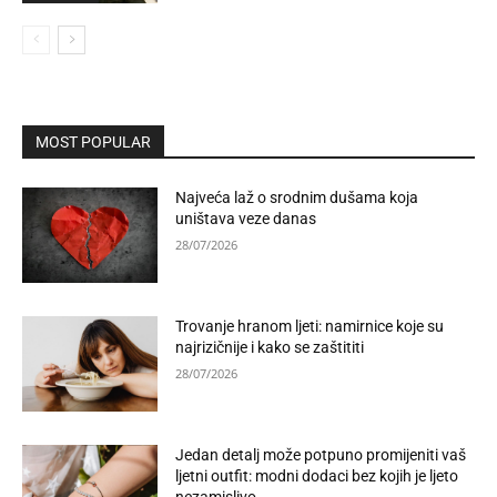
MOST POPULAR
Najveća laž o srodnim dušama koja
uništava veze danas
28/07/2026
Trovanje hranom ljeti: namirnice koje su
najrizičnije i kako se zaštititi
28/07/2026
Jedan detalj može potpuno promijeniti vaš
ljetni outfit: modni dodaci bez kojih je ljeto
nezamislivo