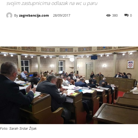
svojim zastupnicima odlazak na wc u paru
By
zagrebancija.com
28/09/2017
380
0
Foto: Sarah Srdar Žijak