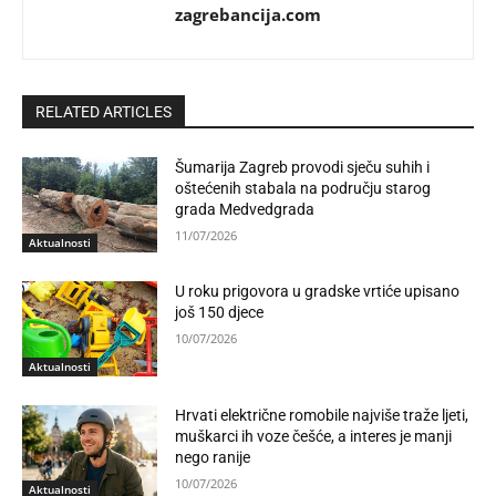
zagrebancija.com
RELATED ARTICLES
Šumarija Zagreb provodi sječu suhih i
oštećenih stabala na području starog
grada Medvedgrada
11/07/2026
Aktualnosti
U roku prigovora u gradske vrtiće upisano
još 150 djece
10/07/2026
Aktualnosti
Hrvati električne romobile najviše traže ljeti,
muškarci ih voze češće, a interes je manji
nego ranije
10/07/2026
Aktualnosti