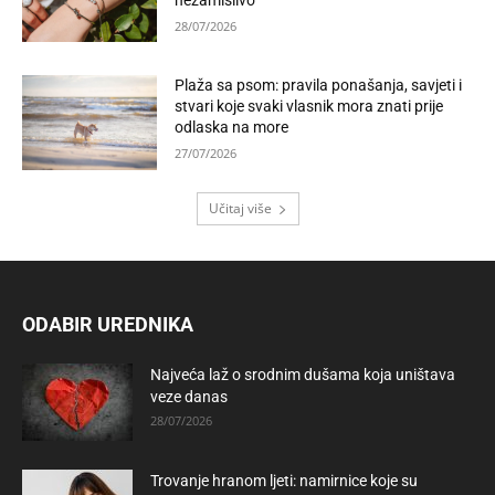
28/07/2026
Plaža sa psom: pravila ponašanja, savjeti i
stvari koje svaki vlasnik mora znati prije
odlaska na more
27/07/2026
Učitaj više
ODABIR UREDNIKA
Najveća laž o srodnim dušama koja uništava
veze danas
28/07/2026
Trovanje hranom ljeti: namirnice koje su