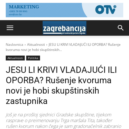
Naslovnica
Aktualnosti
JESU LI KRIVI VLADAJUĆI ILI OPORBA? Rušenje
kvoruma novi je hobi skupštinskih...
Aktualnosti
Politika
JESU LI KRIVI VLADAJUĆI ILI
OPORBA? Rušenje kvoruma
novi je hobi skupštinskih
zastupnika
Još je na prošloj sjednici Gradske skupštine, tijekom
rasprave o preimenovanju Trga maršala Tita, također
rušen kvorum nakon čega je sam gradonačelnik zabranio