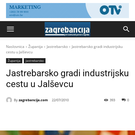
Naslovnica
Županija
Jastrebarsko
Jastrebarsko gradi industrijsku
cestu u Jalševcu
Županija
Jastrebarsko
Jastrebarsko gradi industrijsku
cestu u Jalševcu
By
zagrebancija.com
22/07/2010
393
0