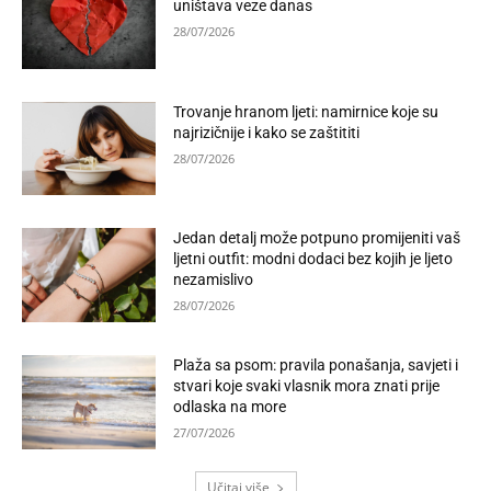
uništava veze danas
28/07/2026
Trovanje hranom ljeti: namirnice koje su
najrizičnije i kako se zaštititi
28/07/2026
Jedan detalj može potpuno promijeniti vaš
ljetni outfit: modni dodaci bez kojih je ljeto
nezamislivo
28/07/2026
Plaža sa psom: pravila ponašanja, savjeti i
stvari koje svaki vlasnik mora znati prije
odlaska na more
27/07/2026
Učitaj više