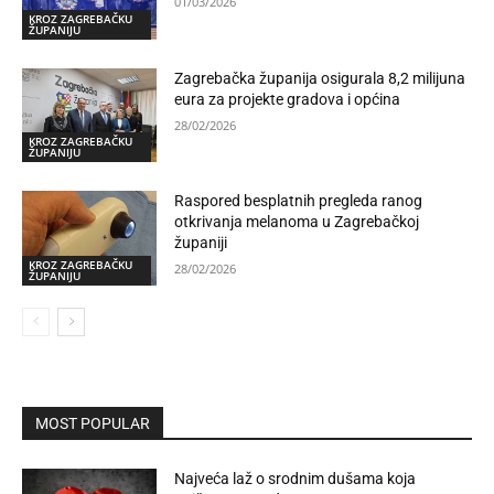
01/03/2026
KROZ ZAGREBAČKU
ŽUPANIJU
Zagrebačka županija osigurala 8,2 milijuna
eura za projekte gradova i općina
28/02/2026
KROZ ZAGREBAČKU
ŽUPANIJU
Raspored besplatnih pregleda ranog
otkrivanja melanoma u Zagrebačkoj
županiji
KROZ ZAGREBAČKU
28/02/2026
ŽUPANIJU
MOST POPULAR
Najveća laž o srodnim dušama koja