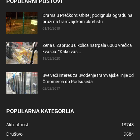
POPULARNI POSTOVI
Drama u Prečkom: Obitelj podignula ogradu na
pruzi na tramvajskom okretištu
01/10/2019
Žena u Zapruđu u kolica natrpala 6000 vrećica
kvasca: “Kako vas...
19/03/2020
Sve veći interes za uvođenje tramvajske linije od
Črnomerca do Podsuseda
02/02/2017
POPULARNA KATEGORIJA
Aktualnosti
13748
Društvo
9684