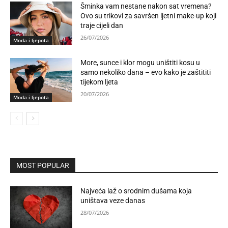
Šminka vam nestane nakon sat vremena?
Ovo su trikovi za savršen ljetni make-up koji
traje cijeli dan
26/07/2026
Moda i ljepota
More, sunce i klor mogu uništiti kosu u
samo nekoliko dana – evo kako je zaštititi
tijekom ljeta
20/07/2026
Moda i ljepota
MOST POPULAR
Najveća laž o srodnim dušama koja
uništava veze danas
28/07/2026