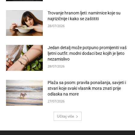
Trovanje hranom ljeti: namirnice koje su
najrizičnije i kako se zaštititi
28/07/2026
Jedan detalj može potpuno promijeniti vaš
ljetni outfit: modni dodaci bez kojih je ljeto
nezamislivo
28/07/2026
Plaža sa psom: pravila ponašanja, savjeti i
stvari koje svaki vlasnik mora znati prije
odlaska na more
27/07/2026
Učitaj više