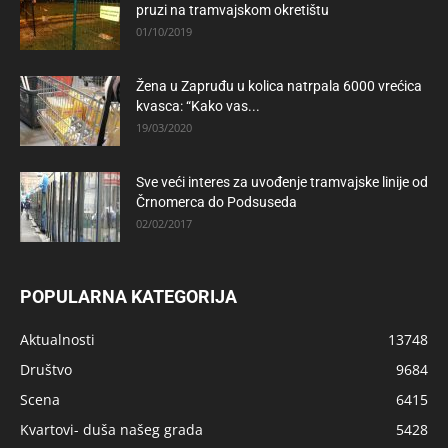
pruzi na tramvajskom okretištu
01/10/2019
Žena u Zapruđu u kolica natrpala 6000 vrećica
kvasca: “Kako vas...
19/03/2020
Sve veći interes za uvođenje tramvajske linije od
Črnomerca do Podsuseda
02/02/2017
POPULARNA KATEGORIJA
Aktualnosti
13748
Društvo
9684
Scena
6415
Kvartovi- duša našeg grada
5428