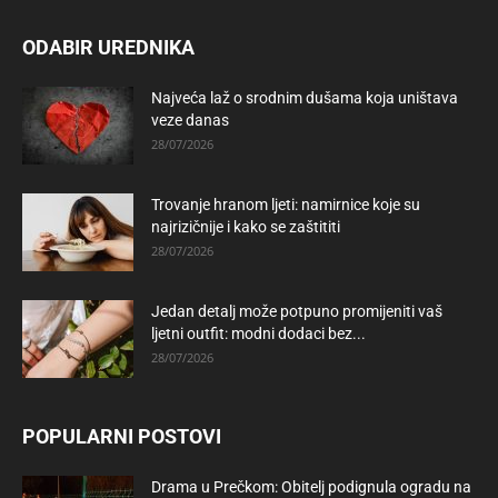
ODABIR UREDNIKA
Najveća laž o srodnim dušama koja uništava
veze danas
28/07/2026
Trovanje hranom ljeti: namirnice koje su
najrizičnije i kako se zaštititi
28/07/2026
Jedan detalj može potpuno promijeniti vaš
ljetni outfit: modni dodaci bez...
28/07/2026
POPULARNI POSTOVI
Drama u Prečkom: Obitelj podignula ogradu na