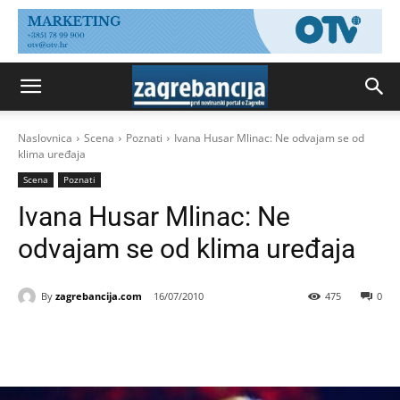
Naslovnica
Scena
Poznati
Ivana Husar Mlinac: Ne odvajam se od
klima uređaja
Scena
Poznati
Ivana Husar Mlinac: Ne
odvajam se od klima uređaja
By
zagrebancija.com
16/07/2010
475
0