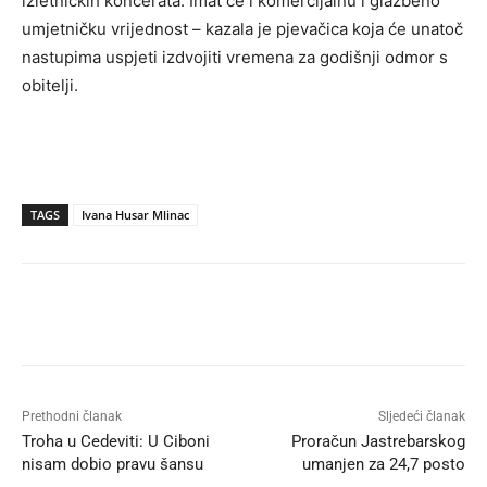
izletničkih koncerata. Imat će i komercijalnu i glazbeno
umjetničku vrijednost – kazala je pjevačica koja će unatoč
nastupima uspjeti izdvojiti vremena za godišnji odmor s
obitelji.
TAGS
Ivana Husar Mlinac
Prethodni članak
Sljedeći članak
Troha u Cedeviti: U Ciboni
Proračun Jastrebarskog
nisam dobio pravu šansu
umanjen za 24,7 posto