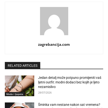
zagrebancija.com
RELATED ARTICLES
Jedan detalj može potpuno promijeniti vaš
ljetni outfit: modni dodaci bez kojih je ljeto
nezamislivo
28/07/2026
Moda i ljepota
Šminka vam nestane nakon sat vremena?