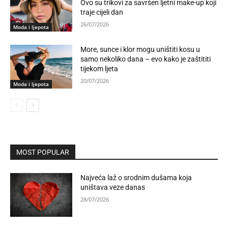
Ovo su trikovi za savršen ljetni make-up koji
traje cijeli dan
26/07/2026
Moda i ljepota
More, sunce i klor mogu uništiti kosu u
samo nekoliko dana – evo kako je zaštititi
tijekom ljeta
20/07/2026
Moda i ljepota
MOST POPULAR
Najveća laž o srodnim dušama koja
uništava veze danas
28/07/2026