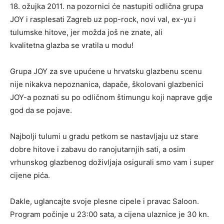
18. ožujka 2011. na pozornici će nastupiti odlična grupa
JOY i rasplesati Zagreb uz pop-rock, novi val, ex-yu i
tulumske hitove, jer možda još ne znate, ali
kvalitetna glazba se vratila u modu!
Grupa JOY za sve upućene u hrvatsku glazbenu scenu
nije nikakva nepoznanica, dapače, školovani glazbenici
JOY-a poznati su po odličnom štimungu koji naprave gdje
god da se pojave.
Najbolji tulumi u gradu petkom se nastavljaju uz stare
dobre hitove i zabavu do ranojutarnjih sati, a osim
vrhunskog glazbenog doživljaja osigurali smo vam i super
cijene pića.
Dakle, uglancajte svoje plesne cipele i pravac Saloon.
Program počinje u 23:00 sata, a cijena ulaznice je 30 kn.