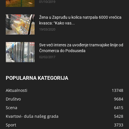
01/10/2019
Žena u Zapruđu u kolica natrpala 6000 vrećica
kvasca: “Kako vas...
19/03/2020
Sve veći interes za uvođenje tramvajske linije od
Črnomerca do Podsuseda
02/02/2017
POPULARNA KATEGORIJA
Aktualnosti
13748
Društvo
9684
Scena
6415
Kvartovi- duša našeg grada
5428
Sport
3733