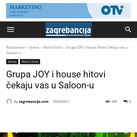
Naslovnica
Scena
Noćni život
Grupa JOY i house hitovi čekaju vas u
Saloon-u
Scena
Noćni život
Grupa JOY i house hitovi
čekaju vas u Saloon-u
By
zagrebancija.com
15/03/2011
249
0