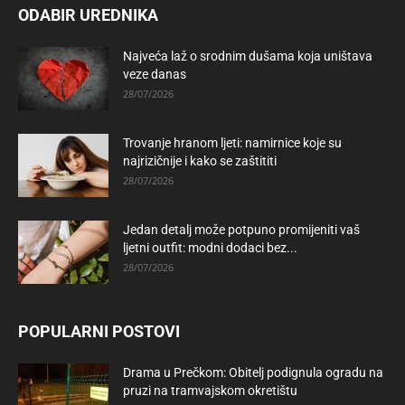
ODABIR UREDNIKA
Najveća laž o srodnim dušama koja uništava
veze danas
28/07/2026
Trovanje hranom ljeti: namirnice koje su
najrizičnije i kako se zaštititi
28/07/2026
Jedan detalj može potpuno promijeniti vaš
ljetni outfit: modni dodaci bez...
28/07/2026
POPULARNI POSTOVI
Drama u Prečkom: Obitelj podignula ogradu na
pruzi na tramvajskom okretištu