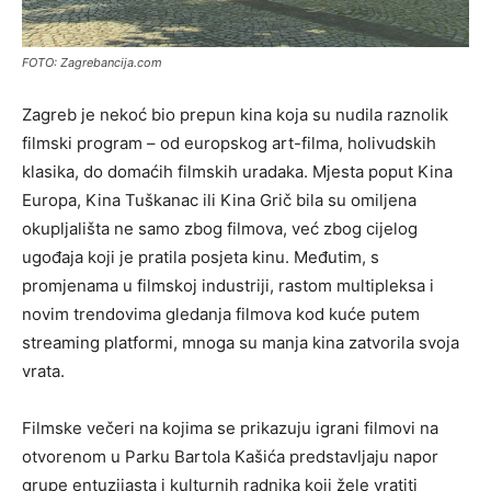
FOTO: Zagrebancija.com
Zagreb je nekoć bio prepun kina koja su nudila raznolik
filmski program – od europskog art-filma, holivudskih
klasika, do domaćih filmskih uradaka. Mjesta poput Kina
Europa, Kina Tuškanac ili Kina Grič bila su omiljena
okupljališta ne samo zbog filmova, već zbog cijelog
ugođaja koji je pratila posjeta kinu. Međutim, s
promjenama u filmskoj industriji, rastom multipleksa i
novim trendovima gledanja filmova kod kuće putem
streaming platformi, mnoga su manja kina zatvorila svoja
vrata.
Filmske večeri na kojima se prikazuju igrani filmovi na
otvorenom u Parku Bartola Kašića predstavljaju napor
grupe entuzijasta i kulturnih radnika koji žele vratiti