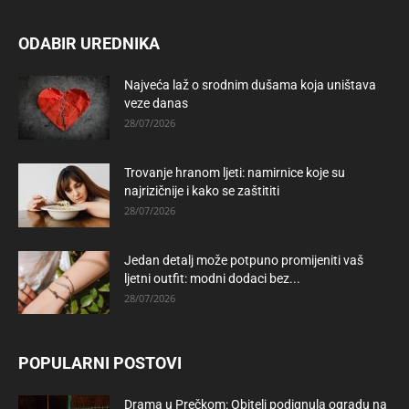
ODABIR UREDNIKA
Najveća laž o srodnim dušama koja uništava
veze danas
28/07/2026
Trovanje hranom ljeti: namirnice koje su
najrizičnije i kako se zaštititi
28/07/2026
Jedan detalj može potpuno promijeniti vaš
ljetni outfit: modni dodaci bez...
28/07/2026
POPULARNI POSTOVI
Drama u Prečkom: Obitelj podignula ogradu na