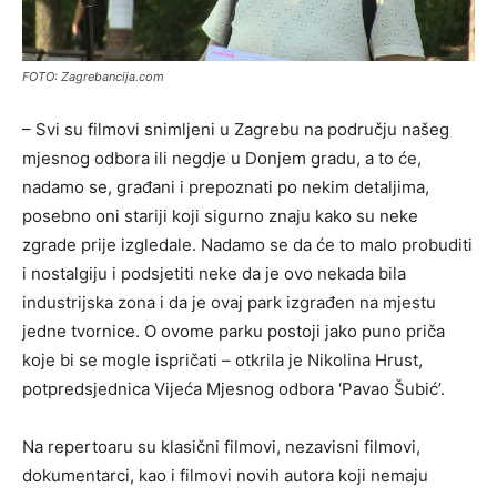
FOTO: Zagrebancija.com
– Svi su filmovi snimljeni u Zagrebu na području našeg
mjesnog odbora ili negdje u Donjem gradu, a to će,
nadamo se, građani i prepoznati po nekim detaljima,
posebno oni stariji koji sigurno znaju kako su neke
zgrade prije izgledale. Nadamo se da će to malo probuditi
i nostalgiju i podsjetiti neke da je ovo nekada bila
industrijska zona i da je ovaj park izgrađen na mjestu
jedne tvornice. O ovome parku postoji jako puno priča
koje bi se mogle ispričati – otkrila je Nikolina Hrust,
potpredsjednica Vijeća Mjesnog odbora ‘Pavao Šubić’.
Na repertoaru su klasični filmovi, nezavisni filmovi,
dokumentarci, kao i filmovi novih autora koji nemaju