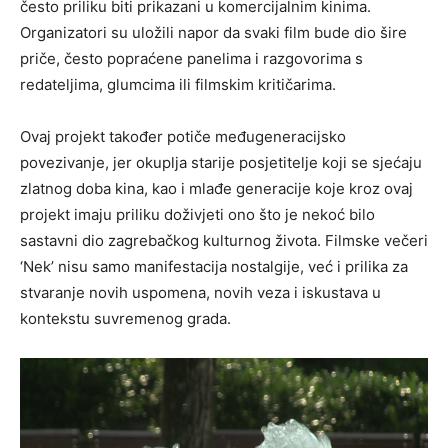
često priliku biti prikazani u komercijalnim kinima.
Organizatori su uložili napor da svaki film bude dio šire
priče, često popraćene panelima i razgovorima s
redateljima, glumcima ili filmskim kritičarima.
Ovaj projekt također potiče međugeneracijsko
povezivanje, jer okuplja starije posjetitelje koji se sjećaju
zlatnog doba kina, kao i mlađe generacije koje kroz ovaj
projekt imaju priliku doživjeti ono što je nekoć bilo
sastavni dio zagrebačkog kulturnog života. Filmske večeri
‘Nek’ nisu samo manifestacija nostalgije, već i prilika za
stvaranje novih uspomena, novih veza i iskustava u
kontekstu suvremenog grada.