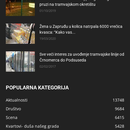
pruzi na tramvajskom okretištu
01/10/2019
Žena u Zapruđu u kolica natrpala 6000 vrećica
kvasca: “Kako vas...
19/03/2020
Sve veći interes za uvođenje tramvajske linije od
Črnomerca do Podsuseda
02/02/2017
POPULARNA KATEGORIJA
Aktualnosti
13748
Društvo
9684
Scena
6415
Kvartovi- duša našeg grada
5428