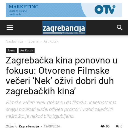
Naslovnica
Scena
Art Kutak
Scena
Art Kutak
Zagrebačka kina ponovno u
fokusu: Otvorene Filmske
večeri ‘Nek’ oživi dobri duh
zagrebačkih kina’
Filmske večeri 'Nek' dokaz su da filmska umjetnost ima
snagu povezati ljude, oživjeti prostor i vratiti zajednici
nešto što je nekoć bilo izgubljeno.
Objavio
Zagrebancija
-
19/08/2024
96
0