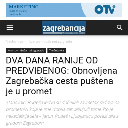
Naslovnica
Kvartovi- duša našeg grada
Kvartovi- duša našeg grada
Trešnjevka
DVA DANA RANIJE OD
PREDVIĐENOG: Obnovljena
Zagrebačka cesta puštena
je u promet
Stanovnici Rudeša jedva su dočekali završetak radova na
prometnici koja je ime dobila zahvaljujući tome što je
nekadašnja sela – Jarun, Rudeš i Ljubljanicu povezivala s
gradom Zagrebom