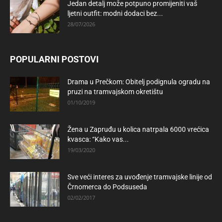
Jedan detalj može potpuno promijeniti vaš
ljetni outfit: modni dodaci bez...
28/07/2026
POPULARNI POSTOVI
Drama u Prečkom: Obitelj podignula ogradu na
pruzi na tramvajskom okretištu
01/10/2019
Žena u Zapruđu u kolica natrpala 6000 vrećica
kvasca: “Kako vas...
19/03/2020
Sve veći interes za uvođenje tramvajske linije od
Črnomerca do Podsuseda
02/02/2017