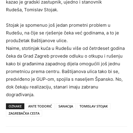
kazao je gradski zastupnik, ujedno i stanovnik
Rudeša, Tomislav Stojak.
Stojak je spomenuo još jedan prometni problem u
Rudešu, na čije se rješenje čeka već godinama, a to je
produžetak Baštijanove ulice.
Naime, stotinjak kuća u Rudešu više od četrdeset godina
čeka da Grad Zagreb provede odluku o otkupu i rušenju
kako bi građanima zapadnog dijela omogućili još jednu
prometnicu prema centru. Baštijanova ulica tako bi se,
predviđeno je GUP-om, spojila s naseljem Špansko. No,
dok čekaju realizaciju, stanari imaju zabranu
dograđivanja.
OZNAKE
ANTE TODORIĆ
SANACIJA
TOMISLAV STOJAK
ZAGREBAČKA CESTA