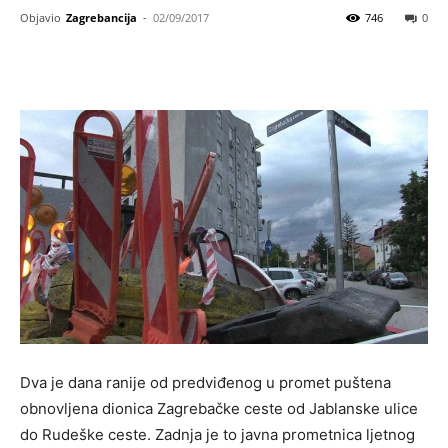
Objavio
Zagrebancija
-
02/09/2017
746
0
​Dva je dana ranije od predviđenog u promet puštena
obnovljena dionica Zagrebačke ceste od Jablanske ulice
do Rudeške ceste. Zadnja je to javna prometnica ljetnog