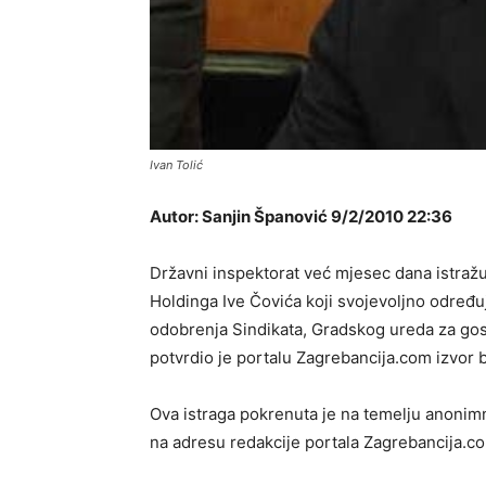
Ivan Tolić
Autor: Sanjin Španović 9/2/2010 22:36
Državni inspektorat već mjesec dana istra
Holdinga Ive Čovića koji svojevoljno određuj
odobrenja Sindikata, Gradskog ureda za gosp
potvrdio je portalu Zagrebancija.com izvor 
Ova istraga pokrenuta je na temelju anonimn
na adresu redakcije portala Zagrebancija.c