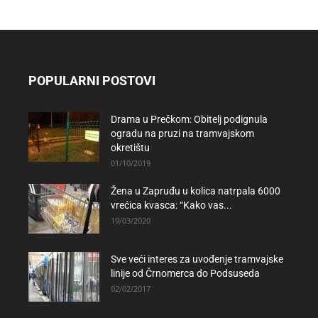
POPULARNI POSTOVI
Drama u Prečkom: Obitelj podignula
ogradu na pruzi na tramvajskom
okretištu
01/10/2019
Žena u Zapruđu u kolica natrpala 6000
vrećica kvasca: “Kako vas...
19/03/2020
Sve veći interes za uvođenje tramvajske
linije od Črnomerca do Podsuseda
02/02/2017