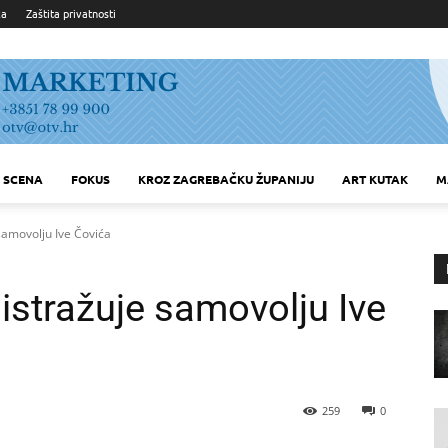
ka
Zaštita privatnosti
SCENA
FOKUS
KROZ ZAGREBAČKU ŽUPANIJU
ART KUTAK
M
samovolju Ive Čovića
 istražuje samovolju Ive
259
0