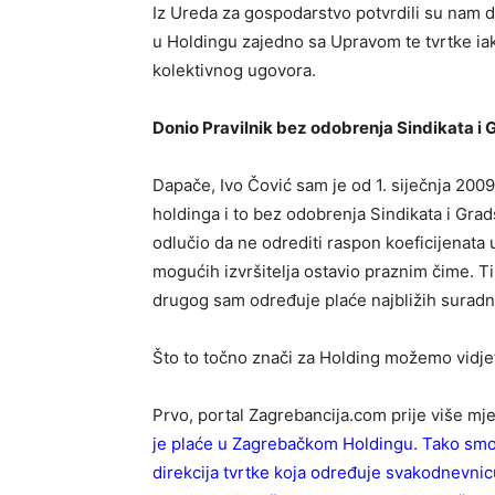
Iz Ureda za gospodarstvo potvrdili su nam da
u Holdingu zajedno sa Upravom te tvrtke ia
kolektivnog ugovora.
Donio Pravilnik bez odobrenja Sindikata 
Dapače, Ivo Čović sam je od 1. siječnja 2009
holdinga i to bez odobrenja Sindikata i Gra
odlučio da ne odrediti raspon koeficijenata u
mogućih izvršitelja ostavio praznim čime. 
drugog sam određuje plaće najbližih suradni
Što to točno znači za Holding možemo vidjet
Prvo, portal Zagrebancija.com prije više mj
je plaće u Zagrebačkom Holdingu. Tako smo 
direkcija tvrtke koja određuje svakodnevni