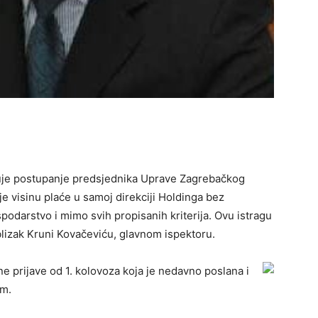
žuje postupanje predsjednika Uprave Zagrebačkog
e visinu plaće u samoj direkciji Holdinga bez
odarstvo i mimo svih propisanih kriterija. Ovu istragu
blizak Kruni Kovačeviću, glavnom ispektoru.
e prijave od 1. kolovoza koja je nedavno poslana i
om.