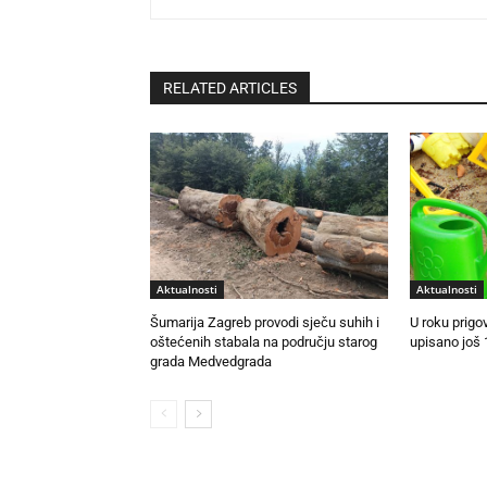
RELATED ARTICLES
Aktualnosti
Aktualnosti
Šumarija Zagreb provodi sječu suhih i
U roku prigo
oštećenih stabala na području starog
upisano još 
grada Medvedgrada