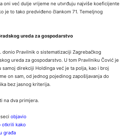
 oni već dulje vrijeme ne utvrđuju najviše koeficijente
ko je to tako predviđeno člankom 71. Temeljnog
i Gradskog ureda za gospodarstvo
. donio Pravilnik o sistematizaciji Zagrebačkog
dskog ureda za gospodarstvo. U tom Pravilniku Čović je
 samoj direkciji Holdinga već je ta polja, kao i broj
Time on sam, od jednog pojedinog zapošljavanja do
ka bez jasnog kriterija.
i na dva primjera.
eseci
objavio
otkrili kako
cu građa