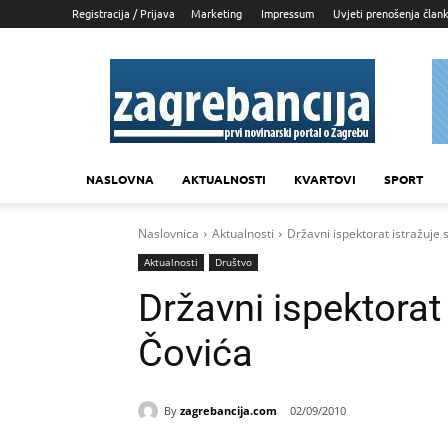
Registracija / Prijava
Marketing
Impressum
Uvjeti prenošenja član
Zagrebancija
NASLOVNA
AKTUALNOSTI
KVARTOVI
SPORT
Naslovnica
Aktualnosti
Državni ispektorat istražuje 
Aktualnosti
Društvo
Državni ispektorat
Čovića
By
zagrebancija.com
02/09/2010