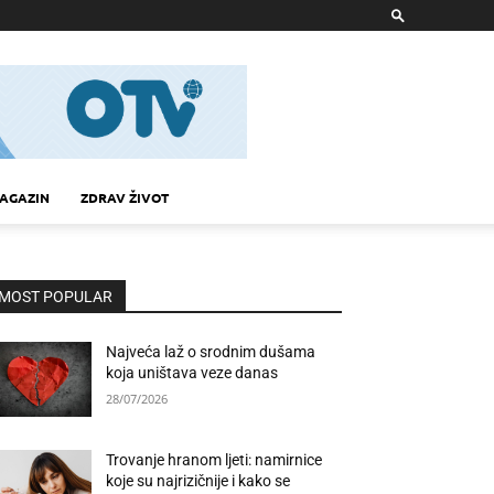
AGAZIN
ZDRAV ŽIVOT
MOST POPULAR
Najveća laž o srodnim dušama
koja uništava veze danas
28/07/2026
Trovanje hranom ljeti: namirnice
koje su najrizičnije i kako se