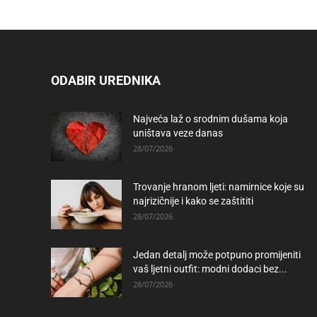
ODABIR UREDNIKA
Najveća laž o srodnim dušama koja
uništava veze danas
28/07/2026
Trovanje hranom ljeti: namirnice koje su
najrizičnije i kako se zaštititi
28/07/2026
Jedan detalj može potpuno promijeniti
vaš ljetni outfit: modni dodaci bez...
28/07/2026