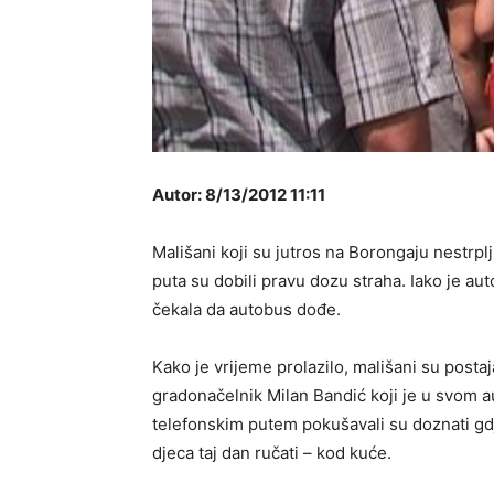
Autor: 8/13/2012 11:11
Mališani koji su jutros na Borongaju nestrpl
puta su dobili pravu dozu straha. Iako je au
čekala da autobus dođe.
Kako je vrijeme prolazilo, mališani su postajali
gradonačelnik Milan Bandić koji je u svom 
telefonskim putem pokušavali su doznati gdje 
djeca taj dan ručati – kod kuće.