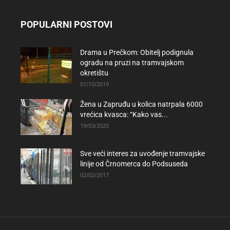
POPULARNI POSTOVI
Drama u Prečkom: Obitelj podignula
ogradu na pruzi na tramvajskom
okretištu
01/10/2019
Žena u Zapruđu u kolica natrpala 6000
vrećica kvasca: “Kako vas...
19/03/2020
Sve veći interes za uvođenje tramvajske
linije od Črnomerca do Podsuseda
02/02/2017