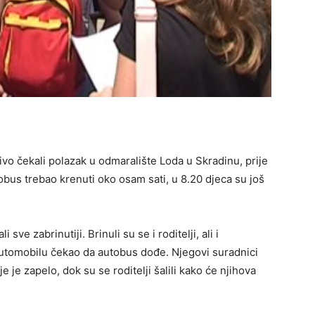
jivo čekali polazak u odmaralište Loda u Skradinu, prije
tobus trebao krenuti oko osam sati, u 8.20 djeca su još
 sve zabrinutiji. Brinuli su se i roditelji, ali i
automobilu čekao da autobus dođe. Njegovi suradnici
je zapelo, dok su se roditelji šalili kako će njihova