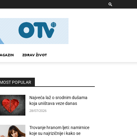
AGAZIN
ZDRAV ŽIVOT
MOST POPULAR
Najveća laž o srodnim dušama
koja uništava veze danas
28/07/2026
Trovanje hranom ljeti: namirnice
koje su najrizičnije i kako se