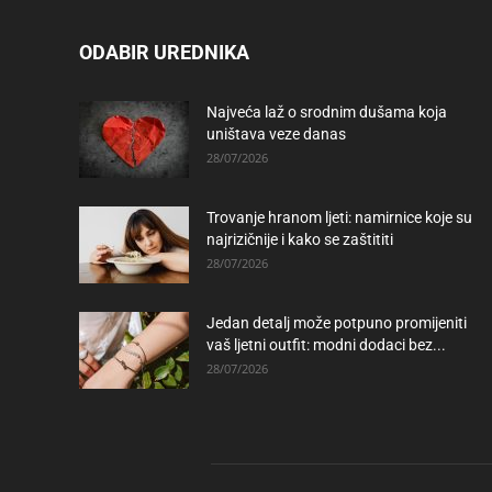
ODABIR UREDNIKA
Najveća laž o srodnim dušama koja
uništava veze danas
28/07/2026
Trovanje hranom ljeti: namirnice koje su
najrizičnije i kako se zaštititi
28/07/2026
Jedan detalj može potpuno promijeniti
vaš ljetni outfit: modni dodaci bez...
28/07/2026