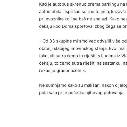
Kad je autobus skrenuo prema parkingu na B
automobila i ispričao se roditeljima, kazavš
prijevoznika koji se baš ne snalazi. Kako 
čekaju kod Doma sportova, zbog čega se o
– Od 33 skupine mi smo već odvalili više od 
obitelji slabijeg imovinskog stanja. Evo im
tako, ali sutra ćemo to riješiti s ljudima iz 
čekaju, to ćemo sutra riješiti na sastanku, na
rekao je gradonačelnik.
Ne sumnjamo kako su mališani nakon cijelog
pola sata prije početka njihovog putovanja.