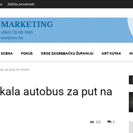
ka
Zaštita privatnosti
SCENA
FOKUS
KROZ ZAGREBAČKU ŽUPANIJU
ART KUTAK
M
bus za put na more
ekala autobus za put na
202
0