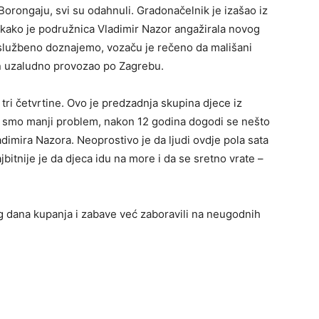
orongaju, svi su odahnuli. Gradonačelnik je izašao iz
i kako je podružnica Vladimir Nazor angažirala novog
neslužbeno doznajemo, vozaču je rečeno da mališani
n uzaludno provozao po Zagrebu.
tri četvrtine. Ovo je predzadnja skupina djece iz
ali smo manji problem, nakon 12 godina dogodi se nešto
Vladimira Nazora. Neoprostivo je da ljudi ovdje pola sata
jbitnije je da djeca idu na more i da se sretno vrate –
 dana kupanja i zabave već zaboravili na neugodnih