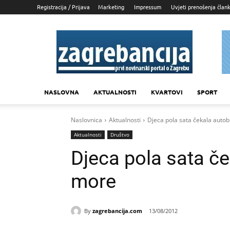
Registracija / Prijava
Marketing
Impressum
Uvjeti prenošenja član
Zagrebancija
NASLOVNA
AKTUALNOSTI
KVARTOVI
SPORT
Naslovnica
Aktualnosti
Djeca pola sata čekala auto
Aktualnosti
Društvo
Djeca pola sata č
more
By
zagrebancija.com
13/08/2012