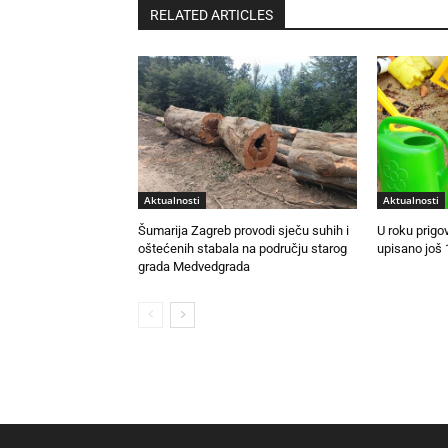
RELATED ARTICLES
Aktualnosti
Aktualnosti
Šumarija Zagreb provodi sječu suhih i
U roku prigo
oštećenih stabala na području starog
upisano još 
grada Medvedgrada