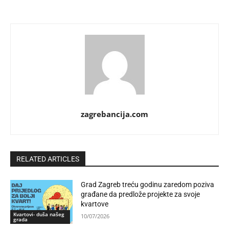
zagrebancija.com
RELATED ARTICLES
Grad Zagreb treću godinu zaredom poziva
građane da predlože projekte za svoje
kvartove
Kvartovi- duša našeg
10/07/2026
grada