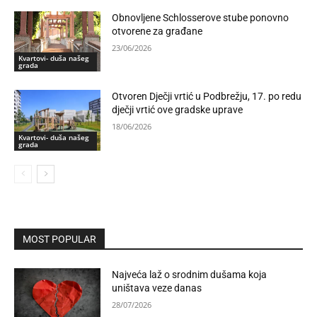
Obnovljene Schlosserove stube ponovno
otvorene za građane
23/06/2026
Kvartovi- duša našeg
grada
Otvoren Dječji vrtić u Podbrežju, 17. po redu
dječji vrtić ove gradske uprave
18/06/2026
Kvartovi- duša našeg
grada
MOST POPULAR
Najveća laž o srodnim dušama koja
uništava veze danas
28/07/2026