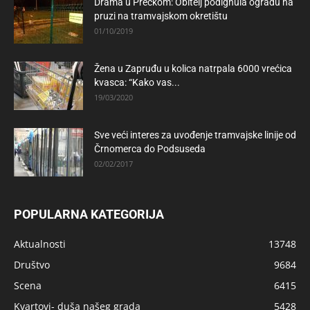
Drama u Prečkom: Obitelj podignula ogradu na
pruzi na tramvajskom okretištu
01/10/2019
Žena u Zapruđu u kolica natrpala 6000 vrećica
kvasca: “Kako vas...
19/03/2020
Sve veći interes za uvođenje tramvajske linije od
Črnomerca do Podsuseda
02/02/2017
POPULARNA KATEGORIJA
Aktualnosti
13748
Društvo
9684
Scena
6415
Kvartovi- duša našeg grada
5428