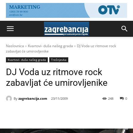
Naslovnica
Kvartovi- duša našeg grada
DJ Voda uz ritmove rock
zabavljat će umirovljenike
Kvartovi- duša našeg grada
Trešnjevka
DJ Voda uz ritmove rock
zabavljat će umirovljenike
By
zagrebancija.com
23/11/2009
248
0