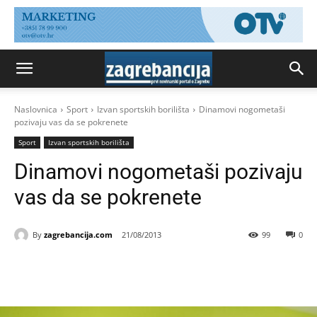
Naslovnica
Sport
Izvan sportskih borilišta
Dinamovi nogometaši
pozivaju vas da se pokrenete
Sport
Izvan sportskih borilišta
Dinamovi nogometaši pozivaju
vas da se pokrenete
By
zagrebancija.com
21/08/2013
99
0