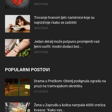
28/07/2026
Trovanje hranom ljeti: namirnice koje su
najrizičnije i kako se zaštititi
28/07/2026
Jedan detalj može potpuno promijeniti vaš
ljetni outfit: modni dodaci bez...
28/07/2026
POPULARNI POSTOVI
Drama u Prečkom: Obitelj podignula ogradu na
pruzi na tramvajskom okretištu
01/10/2019
Žena u Zapruđu u kolica natrpala 6000 vrećica
kvasca: “Kako vas...