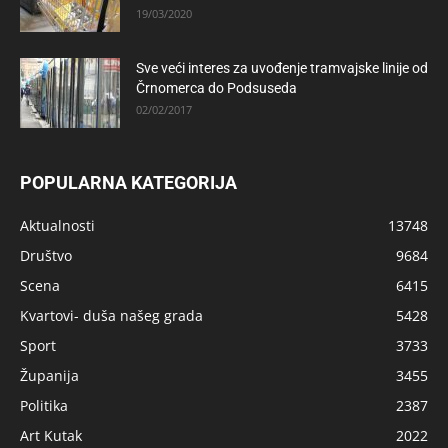
19/03/2020
Sve veći interes za uvođenje tramvajske linije od
Črnomerca do Podsuseda
02/02/2017
POPULARNA KATEGORIJA
Aktualnosti
13748
Društvo
9684
Scena
6415
Kvartovi- duša našeg grada
5428
Sport
3733
Županija
3455
Politika
2387
Art Kutak
2022