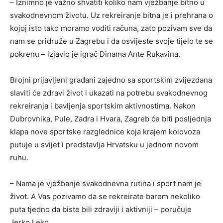
– Iznimno je važno shvatiti koliko nam vježbanje bitno u
svakodnevnom životu. Uz rekreiranje bitna je i prehrana o
kojoj isto tako moramo voditi računa, zato pozivam sve da
nam se pridruže u Zagrebu i da osvijeste svoje tijelo te se
pokrenu – izjavio je igrač Dinama Ante Rukavina.
Brojni prijavljeni građani zajedno sa sportskim zvijezdana
slaviti će zdravi život i ukazati na potrebu svakodnevnog
rekreiranja i bavljenja sportskim aktivnostima. Nakon
Dubrovnika, Pule, Zadra i Hvara, Zagreb će biti posljednja
klapa nove sportske razglednice koja krajem kolovoza
putuje u svijet i predstavlja Hrvatsku u jednom novom
ruhu.
– Nama je vježbanje svakodnevna rutina i sport nam je
život. A Vas pozivamo da se rekreirate barem nekoliko
puta tjedno da biste bili zdraviji i aktivniji – poručuje
Jerko Leko.