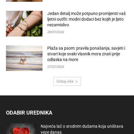
Jedan detalj može potpuno promijeniti vaš
ljetni outfit: modni dodaci bez kojih je ljeto
nezamislivo
28/07/2026
Plaža sa psom: pravila ponašanja, savjeti i
stvari koje svaki vlasnik mora znati prije
odlaska na more
27/07/2026
Učitaj više
ODABIR UREDNIKA
Najveća laž o srodnim dušama koja uništava
veze danas