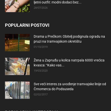
ljetni outfit: modni dodaci bez...
28/07/2026
POPULARNI POSTOVI
Drama u Prečkom: Obitelj podignula ogradu na
pruzi na tramvajskom okretištu
01/10/2019
Žena u Zapruđu u kolica natrpala 6000 vrećica
kvasca: “Kako vas...
19/03/2020
Sve veći interes za uvođenje tramvajske linije od
Črnomerca do Podsuseda
02/02/2017