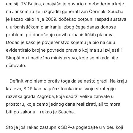
emisiji TV Bujica, a najviše je govorio o neboderima koje
na Jankomiru želi izgraditi general Ivan Čermak. Saucha
je kazao kako ih je 2009. dočekao potpuni raspad sustava
u urbanističkom planiranju, zbog čega danas donose
problemi pri donošenju novih urbanističkih planova.
Dodao je kako je povjerenstvo kojemu je bio na čelu
evidentiralo brojne povrede prava o kojima su izvijestili
Skupštinu i nadležno ministarstvo, koje se nikada nije
očitovalo.
– Definitivno nismo protiv toga da se nešto gradi. Na kraju
krajeva, SDP kao najjača stranka ima svoju strategiju
razvitka grada Zagreba, koja sadrži velike zahvate u
prostoru, koje ćemo jednog dana realizirati, ali to mora
biti po zakonu – rekao je Saucha.
Što je još rekao zastupnik SDP-a pogledajte u videu koji