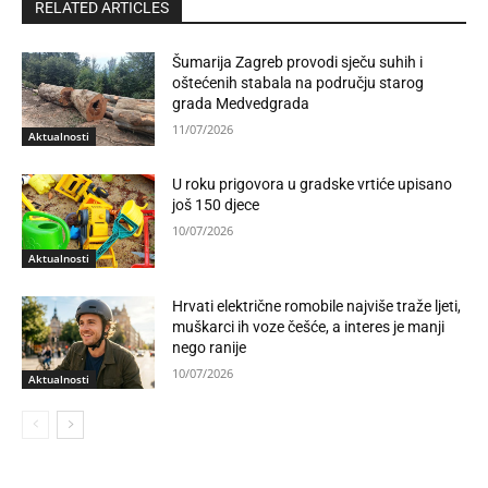
RELATED ARTICLES
Šumarija Zagreb provodi sječu suhih i
oštećenih stabala na području starog
grada Medvedgrada
11/07/2026
Aktualnosti
U roku prigovora u gradske vrtiće upisano
još 150 djece
10/07/2026
Aktualnosti
Hrvati električne romobile najviše traže ljeti,
muškarci ih voze češće, a interes je manji
nego ranije
10/07/2026
Aktualnosti