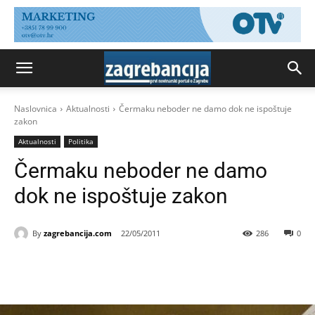
Naslovnica
Aktualnosti
Čermaku neboder ne damo dok ne ispoštuje
zakon
Aktualnosti
Politika
Čermaku neboder ne damo
dok ne ispoštuje zakon
By
zagrebancija.com
22/05/2011
286
0