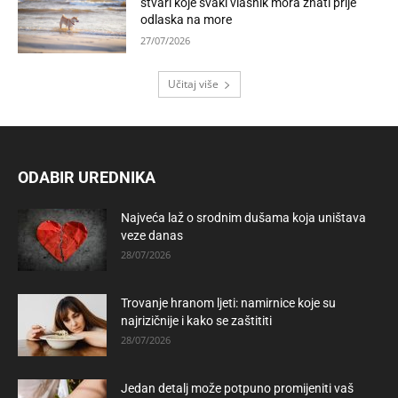
stvari koje svaki vlasnik mora znati prije
odlaska na more
27/07/2026
Učitaj više
ODABIR UREDNIKA
Najveća laž o srodnim dušama koja uništava
veze danas
28/07/2026
Trovanje hranom ljeti: namirnice koje su
najrizičnije i kako se zaštititi
28/07/2026
Jedan detalj može potpuno promijeniti vaš