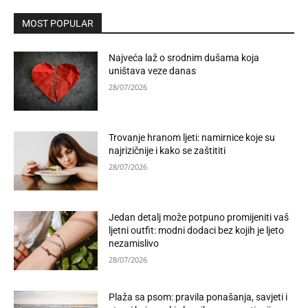
MOST POPULAR
Najveća laž o srodnim dušama koja
uništava veze danas
28/07/2026
Trovanje hranom ljeti: namirnice koje su
najrizičnije i kako se zaštititi
28/07/2026
Jedan detalj može potpuno promijeniti vaš
ljetni outfit: modni dodaci bez kojih je ljeto
nezamislivo
28/07/2026
Plaža sa psom: pravila ponašanja, savjeti i