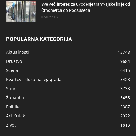
Sve veći interes za uvođenje tramvajske linije od
Črnomerca do Podsuseda
02/02/2017
POPULARNA KATEGORIJA
Aktualnosti
13748
Društvo
9684
Scena
6415
Kvartovi- duša našeg grada
5428
Sport
3733
Županija
3455
Politika
2387
Art Kutak
2022
Život
1813