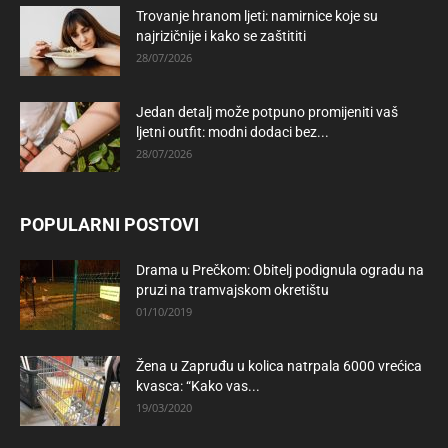
Trovanje hranom ljeti: namirnice koje su
najrizičnije i kako se zaštititi
28/07/2026
Jedan detalj može potpuno promijeniti vaš
ljetni outfit: modni dodaci bez...
28/07/2026
POPULARNI POSTOVI
Drama u Prečkom: Obitelj podignula ogradu na
pruzi na tramvajskom okretištu
01/10/2019
Žena u Zapruđu u kolica natrpala 6000 vrećica
kvasca: “Kako vas...
19/03/2020