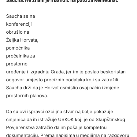
Saucha: Ne znam je li Bandić na putu za Remetinac
Saucha se na
konferenciji
obrušio na
Željka Horvata,
pomoćnika
pročelnika za
prostorno
uređenje i izgradnju Grada, jer im je poslao beskoristan
odgovor umjesto preciznih podataka koji su zatražili.
Saucha drži da je Horvat osmislio ovaj način izmjene
prostornih planova.
Da su ovi ispravci ozbiljna stvar najbolje pokazuje
činjenica da ih istražuje USKOK koji je od Skupštinskog
Povjerenstva zatražio da im pošalje kompletnu
dokumentaciju. Prema napisima u medijima na razgovoru