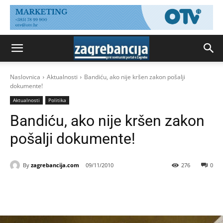
Naslovnica
Aktualnosti
Bandiću, ako nije kršen zakon pošalji
dokumente!
Aktualnosti
Politika
Bandiću, ako nije kršen zakon
pošalji dokumente!
By
zagrebancija.com
09/11/2010
276
0