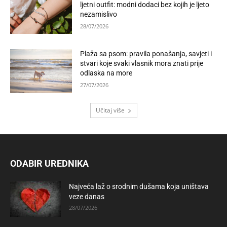
ljetni outfit: modni dodaci bez kojih je ljeto
nezamislivo
28/07/2026
Plaža sa psom: pravila ponašanja, savjeti i
stvari koje svaki vlasnik mora znati prije
odlaska na more
27/07/2026
Učitaj više
ODABIR UREDNIKA
Najveća laž o srodnim dušama koja uništava
veze danas
28/07/2026