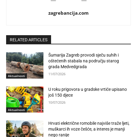
zagrebancija.com
RELATED ARTICLES
Šumarija Zagreb provodi sječu suhih i
oštećenih stabala na području starog
grada Medvedgrada
11/07/2026
Aktualnosti
U roku prigovora u gradske vrtiće upisano
još 150 djece
10/07/2026
Aktualnosti
Hrvati električne romobile najviše traže ljeti,
muškarci ih voze češće, a interes je manji
nego ranije