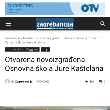
Naslovnica
Kvartovi- duša našeg grada
Otvorena novoizgrađena
Osnovna škola Jure Kaštelana
Kvartovi- duša našeg grada
Trnje
Otvorena novoizgrađena
Osnovna škola Jure Kaštelana
By
Zagrebancija
19/06/2023
430
0