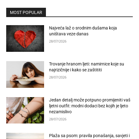
MOST POPULAR
Najveća laž o srodnim dušama koja
uništava veze danas
28/07/2026
Trovanje hranom ljeti: namirnice koje su
najrizičnije i kako se zaštititi
28/07/2026
Jedan detalj može potpuno promijeniti vaš
ljetni outfit: modni dodaci bez kojih je ljeto
nezamislivo
28/07/2026
Plaža sa psom: pravila ponašanja, savjeti i