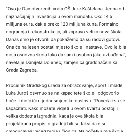
“Ovo je Dan otvorenih vrata OŠ Jure Kaštelana. Jedna od
najznačajnijih investicija u ovom mandatu. Oko 14,5
milijuna eura, dakle preko 120 milijuna kuna. Formalno
dogradnja i rekonstrukcija, ali zapravo velika nova škola.
Danas smo je otvorili da pokažemo da su radovi gotovi.
Ona će na jesen postati mjesto škole i nastave. Ovo je bila
moja osnovna škola tako da sam i osobno jako uzbuđena”,
navela je Danijela Dolenec, zamjenica gradonačelnika
Grada Zagreba.
Pročelnik Gradskog ureda za obrazovanje, sport i mlade
Luka Juroš osvrnuo se na kapacitete škole i odgovorio
hoće li moći ići u jednosmjensku nastavu. “Povećali su se
kapaciteti. Kako možete vidjeti u ovom kvartu postoji i
velika dodatna izgradnja. Kada je ova škola bila
projektirana propisi o gradnji bili su takvi da nisu
omogućavali većeg broja učionica. Na početku ova škola