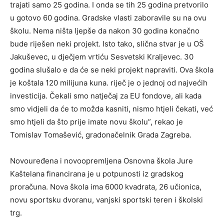
trajati samo 25 godina. I onda se tih 25 godina pretvorilo
u gotovo 60 godina. Gradske vlasti zaboravile su na ovu
školu. Nema ništa ljepše da nakon 30 godina konačno
bude riješen neki projekt. Isto tako, slična stvar je u OŠ
Jakuševec, u dječjem vrtiću Sesvetski Kraljevec. 30
godina slušalo e da će se neki projekt napraviti. Ova škola
je koštala 120 milijuna kuna. riječ je o jednoj od najvećih
investicija. Čekali smo natječaj za EU fondove, ali kada
smo vidjeli da će to možda kasniti, nismo htjeli čekati, već
smo htjeli da što prije imate novu školu”, rekao je
Tomislav Tomašević, gradonačelnik Grada Zagreba.
Novouređena i novoopremljena Osnovna škola Jure
Kaštelana financirana je u potpunosti iz gradskog
proračuna. Nova škola ima 6000 kvadrata, 26 učionica,
novu sportsku dvoranu, vanjski sportski teren i školski
trg.