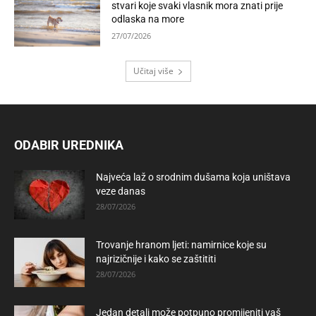
stvari koje svaki vlasnik mora znati prije
odlaska na more
27/07/2026
Učitaj više
ODABIR UREDNIKA
Najveća laž o srodnim dušama koja uništava
veze danas
28/07/2026
Trovanje hranom ljeti: namirnice koje su
najrizičnije i kako se zaštititi
28/07/2026
Jedan detalj može potpuno promijeniti vaš