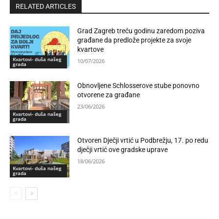
RELATED ARTICLES
Grad Zagreb treću godinu zaredom poziva
građane da predlože projekte za svoje
kvartove
Kvartovi- duša našeg
10/07/2026
grada
Obnovljene Schlosserove stube ponovno
otvorene za građane
23/06/2026
Kvartovi- duša našeg
grada
Otvoren Dječji vrtić u Podbrežju, 17. po redu
dječji vrtić ove gradske uprave
18/06/2026
Kvartovi- duša našeg
grada