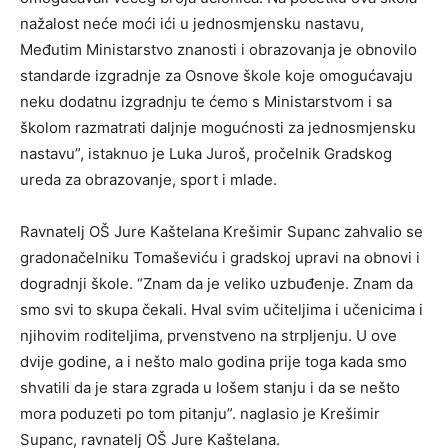
nažalost neće moći ići u jednosmjensku nastavu,
Međutim Ministarstvo znanosti i obrazovanja je obnovilo
standarde izgradnje za Osnove škole koje omogućavaju
neku dodatnu izgradnju te ćemo s Ministarstvom i sa
školom razmatrati daljnje mogućnosti za jednosmjensku
nastavu”, istaknuo je Luka Juroš, pročelnik Gradskog
ureda za obrazovanje, sport i mlade.
Ravnatelj OŠ Jure Kaštelana Krešimir Supanc zahvalio se
gradonačelniku Tomaševiću i gradskoj upravi na obnovi i
dogradnji škole. “Znam da je veliko uzbuđenje. Znam da
smo svi to skupa čekali. Hval svim učiteljima i učenicima i
njihovim roditeljima, prvenstveno na strpljenju. U ove
dvije godine, a i nešto malo godina prije toga kada smo
shvatili da je stara zgrada u lošem stanju i da se nešto
mora poduzeti po tom pitanju”. naglasio je Krešimir
Supanc, ravnatelj OŠ Jure Kaštelana.