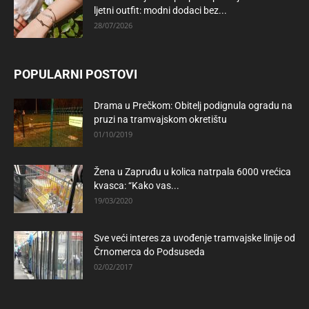
ljetni outfit: modni dodaci bez...
28/07/2026
POPULARNI POSTOVI
Drama u Prečkom: Obitelj podignula ogradu na
pruzi na tramvajskom okretištu
01/10/2019
Žena u Zapruđu u kolica natrpala 6000 vrećica
kvasca: “Kako vas...
19/03/2020
Sve veći interes za uvođenje tramvajske linije od
Črnomerca do Podsuseda
02/02/2017